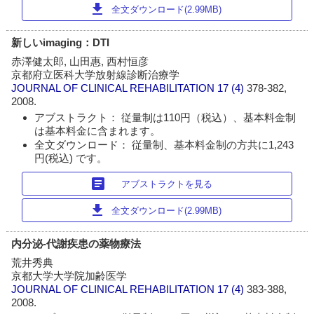
download
全文ダウンロード(2.99MB)
新しいimaging：DTI
赤澤健太郎, 山田惠, 西村恒彦
京都府立医科大学放射線診断治療学
JOURNAL OF CLINICAL REHABILITATION
17 (4)
378-382,
2008.
アブストラクト： 従量制は110円（税込）、基本料金制
は基本料金に含まれます。
全文ダウンロード： 従量制、基本料金制の方共に1,243
円(税込) です。
article
アブストラクトを見る
download
全文ダウンロード(2.99MB)
内分泌-代謝疾患の薬物療法
荒井秀典
京都大学大学院加齢医学
JOURNAL OF CLINICAL REHABILITATION
17 (4)
383-388,
2008.