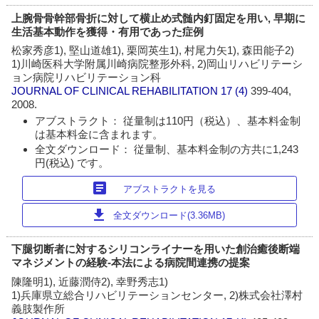
上腕骨骨幹部骨折に対して横止め式髄内釘固定を用い, 早期に
生活基本動作を獲得・有用であった症例
松家秀彦1), 堅山道雄1), 栗岡英生1), 村尾力矢1), 森田能子2)
1)川崎医科大学附属川崎病院整形外科, 2)岡山リハビリテーシ
ョン病院リハビリテーション科
JOURNAL OF CLINICAL REHABILITATION
17 (4)
399-404,
2008.
アブストラクト： 従量制は110円（税込）、基本料金制
は基本料金に含まれます。
全文ダウンロード： 従量制、基本料金制の方共に1,243
円(税込) です。
article
アブストラクトを見る
download
全文ダウンロード(3.36MB)
下腿切断者に対するシリコンライナーを用いた創治癒後断端
マネジメントの経験-本法による病院間連携の提案
陳隆明1), 近藤潤侍2), 幸野秀志1)
1)兵庫県立総合リハビリテーションセンター, 2)株式会社澤村
義肢製作所