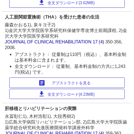
download
全文ダウンロード(3.62MB)
人工股関節置換術（THA）を受けた患者の生活
藤森かおる1), 泉キヨ子2)
1)金沢大学大学院医学系研究科保健学専攻博士前期課程, 2)金
沢大学大学院医学系研究科
JOURNAL OF CLINICAL REHABILITATION
17 (4)
350-356,
2008.
アブストラクト： 従量制は110円（税込）、基本料金制
は基本料金に含まれます。
全文ダウンロード： 従量制、基本料金制の方共に1,243
円(税込) です。
article
アブストラクトを見る
download
全文ダウンロード(4.23MB)
肝移植とリハビリテーションの実際
永冨彰仁1), 木村浩彰1), 大段秀樹2)
1)広島大学病院リハビリテーション部, 2)広島大学大学院医歯
薬学総合研究科先進医療開発科学講座外科学
JOURNAL OF CLINICAL REHABILITATION
17 (4)
358-363,