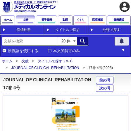
account_circle
ホーム
文献
電子書籍
動画
くすり
医療機器
書籍通販
詳細検索
タイトルで探す
分野で探す
search
notifications
類義語を使用する
本文閲覧可のみ
ホーム
文献
タイトルで探す（A-J）
JOURNAL OF CLINICAL REHABILITATION
17巻 4号(2008)
JOURNAL OF CLINICAL REHABILITATION
前の号
17巻 4号
次の号