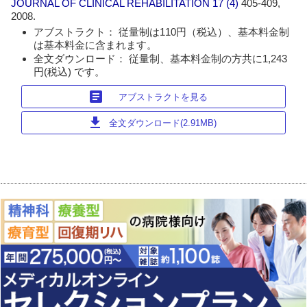
JOURNAL OF CLINICAL REHABILITATION
17 (4)
405-409,
2008.
アブストラクト： 従量制は110円（税込）、基本料金制
は基本料金に含まれます。
全文ダウンロード： 従量制、基本料金制の方共に1,243
円(税込) です。
article
アブストラクトを見る
download
全文ダウンロード(2.91MB)