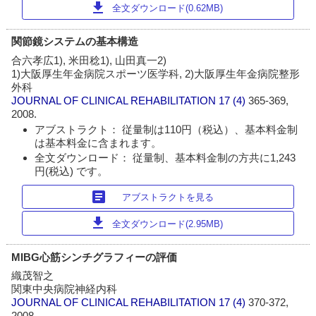
download
全文ダウンロード(0.62MB)
関節鏡システムの基本構造
合六孝広1), 米田稔1), 山田真一2)
1)大阪厚生年金病院スポーツ医学科, 2)大阪厚生年金病院整形
外科
JOURNAL OF CLINICAL REHABILITATION
17 (4)
365-369,
2008.
アブストラクト： 従量制は110円（税込）、基本料金制
は基本料金に含まれます。
全文ダウンロード： 従量制、基本料金制の方共に1,243
円(税込) です。
article
アブストラクトを見る
download
全文ダウンロード(2.95MB)
MIBG心筋シンチグラフィーの評価
織茂智之
関東中央病院神経内科
JOURNAL OF CLINICAL REHABILITATION
17 (4)
370-372,
2008.