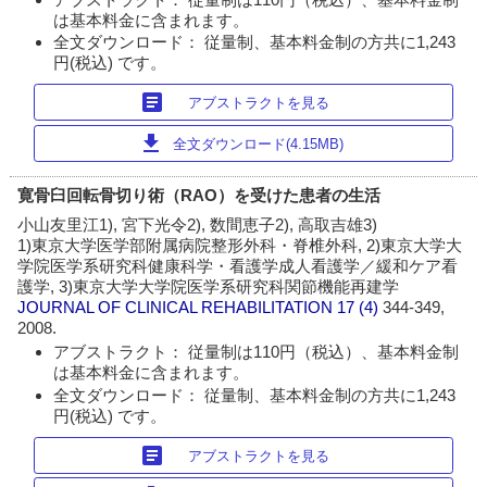
は基本料金に含まれます。
全文ダウンロード： 従量制、基本料金制の方共に1,243
円(税込) です。
article
アブストラクトを見る
download
全文ダウンロード(4.15MB)
寛骨臼回転骨切り術（RAO）を受けた患者の生活
小山友里江1), 宮下光令2), 数間恵子2), 高取吉雄3)
1)東京大学医学部附属病院整形外科・脊椎外科, 2)東京大学大
学院医学系研究科健康科学・看護学成人看護学／緩和ケア看
護学, 3)東京大学大学院医学系研究科関節機能再建学
JOURNAL OF CLINICAL REHABILITATION
17 (4)
344-349,
2008.
アブストラクト： 従量制は110円（税込）、基本料金制
は基本料金に含まれます。
全文ダウンロード： 従量制、基本料金制の方共に1,243
円(税込) です。
article
アブストラクトを見る