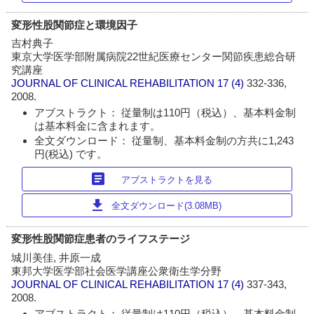
変形性股関節症と環境因子
吉村典子
東京大学医学部附属病院22世紀医療センター関節疾患総合研
究講座
JOURNAL OF CLINICAL REHABILITATION
17 (4)
332-336,
2008.
アブストラクト： 従量制は110円（税込）、基本料金制
は基本料金に含まれます。
全文ダウンロード： 従量制、基本料金制の方共に1,243
円(税込) です。
article
アブストラクトを見る
download
全文ダウンロード(3.08MB)
変形性股関節症患者のライフステージ
城川美佳, 井原一成
東邦大学医学部社会医学講座公衆衛生学分野
JOURNAL OF CLINICAL REHABILITATION
17 (4)
337-343,
2008.
アブストラクト： 従量制は110円（税込）、基本料金制