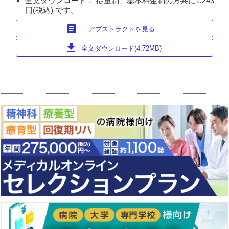
全文ダウンロード： 従量制、基本料金制の方共に1,243
円(税込) です。
article
アブストラクトを見る
download
全文ダウンロード(4.72MB)