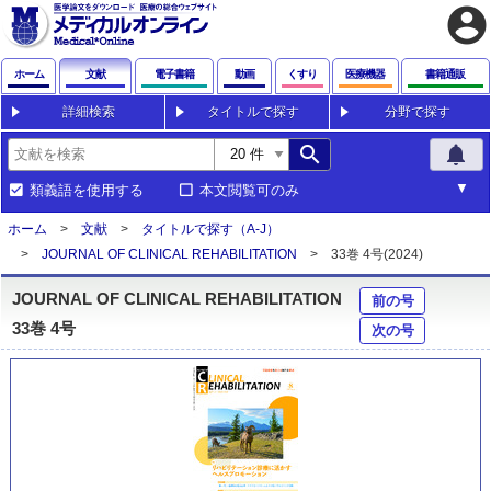
account_circle
ホーム
文献
電子書籍
動画
くすり
医療機器
書籍通販
詳細検索
タイトルで探す
分野で探す
search
notifications
類義語を使用する
本文閲覧可のみ
ホーム
文献
タイトルで探す（A-J）
JOURNAL OF CLINICAL REHABILITATION
33巻 4号(2024)
JOURNAL OF CLINICAL REHABILITATION
前の号
33巻 4号
次の号