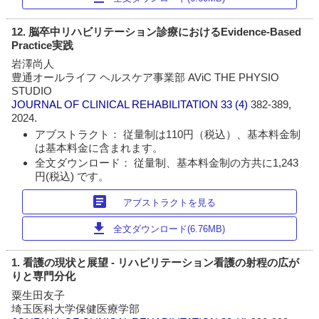
12. 脳卒中リハビリテーション診療におけるEvidence-Based
Practice実践
岩澤尚人
豊通オールライフ ヘルスケア事業部 AViC THE PHYSIO
STUDIO
JOURNAL OF CLINICAL REHABILITATION
33 (4)
382-389,
2024.
アブストラクト： 従量制は110円（税込）、基本料金制
は基本料金に含まれます。
全文ダウンロード： 従量制、基本料金制の方共に1,243
円(税込) です。
article
アブストラクトを見る
download
全文ダウンロード(6.76MB)
1. 看護の現状と展望 - リハビリテーション看護の射程の広が
りと専門分化
粟生田友子
埼玉医科大学保健医療学部