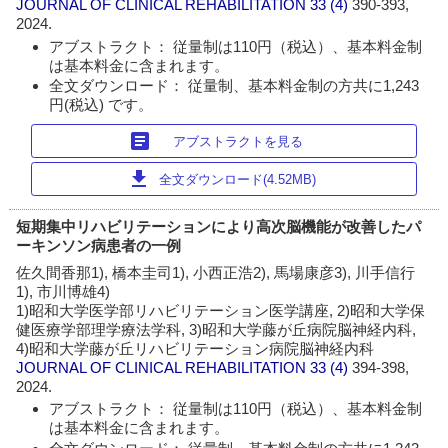
JOURNAL OF CLINICAL REHABILITATION
33 (4)
390-393,
2024.
アブストラクト： 従量制は110円（税込）、基本料金制
は基本料金に含まれます。
全文ダウンロード： 従量制、基本料金制の方共に1,243
円(税込) です。
article
アブストラクトを見る
download
全文ダウンロード(4.52MB)
短期集中リハビリテーションにより高次脳機能が改善したパ
ーキンソン病患者の一例
佐久間香那1), 橋本圭司1), 小西正浩2), 馬場康彦3), 川手信行
1), 市川博雄4)
1)昭和大学医学部リハビリテーション医学講座, 2)昭和大学保
健医療学部理学療法学科, 3)昭和大学藤が丘病院脳神経内科,
4)昭和大学藤が丘リハビリテーション病院脳神経内科
JOURNAL OF CLINICAL REHABILITATION
33 (4)
394-398,
2024.
アブストラクト： 従量制は110円（税込）、基本料金制
は基本料金に含まれます。