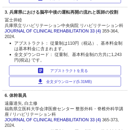
3. 兵庫県における脳卒中後の運転再開の流れと医師の役割
冨士井睦
兵庫県立リハビリテーション中央病院 リハビリテーション科
JOURNAL OF CLINICAL REHABILITATION
33 (4)
359-364,
2024.
アブストラクト： 従量制は110円（税込）、基本料金制
は基本料金に含まれます。
全文ダウンロード： 従量制、基本料金制の方共に1,243
円(税込) です。
article
アブストラクトを見る
download
全文ダウンロード(5.31MB)
6. 体幹装具
遠藤達矢, 白土修
福島県立医科大学会津医療センター 整形外科・脊椎外科学講
座 / リハビリテーション科
JOURNAL OF CLINICAL REHABILITATION
33 (4)
365-373,
2024.