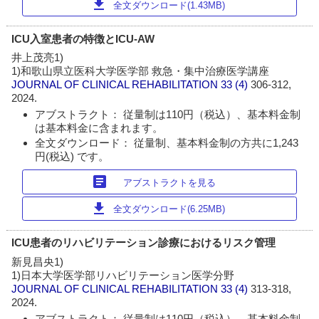
download
全文ダウンロード(1.43MB)
ICU入室患者の特徴とICU-AW
井上茂亮1)
1)和歌山県立医科大学医学部 救急・集中治療医学講座
JOURNAL OF CLINICAL REHABILITATION
33 (4)
306-312,
2024.
アブストラクト： 従量制は110円（税込）、基本料金制
は基本料金に含まれます。
全文ダウンロード： 従量制、基本料金制の方共に1,243
円(税込) です。
article
アブストラクトを見る
download
全文ダウンロード(6.25MB)
ICU患者のリハビリテーション診療におけるリスク管理
新見昌央1)
1)日本大学医学部リハビリテーション医学分野
JOURNAL OF CLINICAL REHABILITATION
33 (4)
313-318,
2024.
アブストラクト： 従量制は110円（税込）、基本料金制