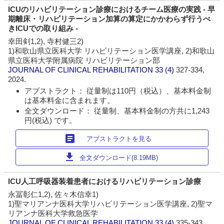
ICUのリハビリテーション診療におけるチーム医療の実践 - 早
期離床・リハビリテーション加算の算定にかかわらず行うべ
きICUでの取り組み -
幸田剣1,2), 寺村健三2)
1)和歌山県立医科大学 リハビリテーション医学講座, 2)和歌山
県立医科大学附属病院 リハビリテーション部
JOURNAL OF CLINICAL REHABILITATION
33 (4)
327-334,
2024.
アブストラクト： 従量制は110円（税込）、基本料金制
は基本料金に含まれます。
全文ダウンロード： 従量制、基本料金制の方共に1,243
円(税込) です。
article
アブストラクトを見る
download
全文ダウンロード(8.19MB)
ICU人工呼吸器装着患者におけるリハビリテーション診療
永冨彰仁1,2), 佐々木信幸1)
1)聖マリアンナ医科大学リハビリテーション医学講座, 2)聖マ
リアンナ医科大学救急医学
JOURNAL OF CLINICAL REHABILITATION
33 (4)
335-343,