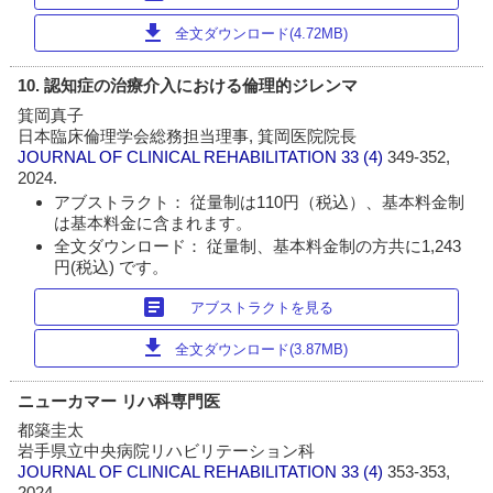
download
全文ダウンロード(4.72MB)
10. 認知症の治療介入における倫理的ジレンマ
箕岡真子
日本臨床倫理学会総務担当理事, 箕岡医院院長
JOURNAL OF CLINICAL REHABILITATION
33 (4)
349-352,
2024.
アブストラクト： 従量制は110円（税込）、基本料金制
は基本料金に含まれます。
全文ダウンロード： 従量制、基本料金制の方共に1,243
円(税込) です。
article
アブストラクトを見る
download
全文ダウンロード(3.87MB)
ニューカマー リハ科専門医
都築圭太
岩手県立中央病院リハビリテーション科
JOURNAL OF CLINICAL REHABILITATION
33 (4)
353-353,
2024.