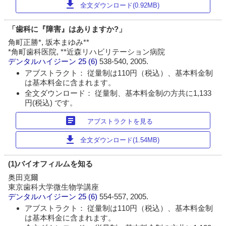
download
全文ダウンロード(0.92MB)
「歯科に『障害』はありますか?」
角町正勝*, 坂本まゆみ**
*角町歯科医院, **近森リハビリテーション病院
デンタルハイジーン
25 (6)
538-540, 2005.
アブストラクト： 従量制は110円（税込）、基本料金制
は基本料金に含まれます。
全文ダウンロード： 従量制、基本料金制の方共に1,133
円(税込) です。
article
アブストラクトを見る
download
全文ダウンロード(1.54MB)
(1)バイオフィルムを知る
奥田克爾
東京歯科大学微生物学講座
デンタルハイジーン
25 (6)
554-557, 2005.
アブストラクト： 従量制は110円（税込）、基本料金制
は基本料金に含まれます。