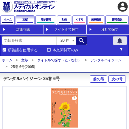
account_circle
ホーム
文献
電子書籍
動画
くすり
医療機器
書籍通販
詳細検索
タイトルで探す
分野で探す
search
notifications
類義語を使用する
本文閲覧可のみ
ホーム
文献
タイトルで探す（た - な行）
デンタルハイジーン
25巻 6号(2005)
デンタルハイジーン 25巻 6号
前の号
次の号