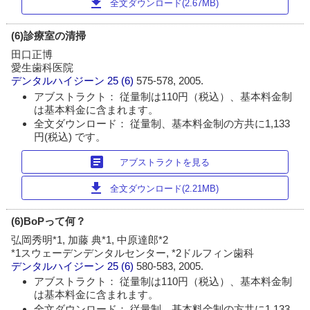
download
全文ダウンロード(2.67MB)
(6)診療室の清掃
田口正博
愛生歯科医院
デンタルハイジーン
25 (6)
575-578, 2005.
アブストラクト： 従量制は110円（税込）、基本料金制
は基本料金に含まれます。
全文ダウンロード： 従量制、基本料金制の方共に1,133
円(税込) です。
article
アブストラクトを見る
download
全文ダウンロード(2.21MB)
(6)BoPって何？
弘岡秀明*1, 加藤 典*1, 中原達郎*2
*1スウェーデンデンタルセンター, *2ドルフィン歯科
デンタルハイジーン
25 (6)
580-583, 2005.
アブストラクト： 従量制は110円（税込）、基本料金制
は基本料金に含まれます。
全文ダウンロード： 従量制、基本料金制の方共に1,133