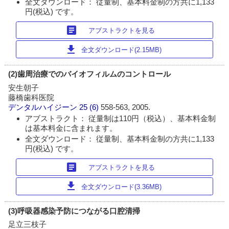
全文ダウンロード： 従量制、基本料金制の方共に1,133
円(税込) です。
article
アブストラクトを見る
download
全文ダウンロード(2.15MB)
(2)歯周治療でのバイオフィルムのコントロール
安生朝子
藤橋歯科医院
デンタルハイジーン
25 (6)
558-563, 2005.
アブストラクト： 従量制は110円（税込）、基本料金制
は基本料金に含まれます。
全文ダウンロード： 従量制、基本料金制の方共に1,133
円(税込) です。
article
アブストラクトを見る
download
全文ダウンロード(3.36MB)
(3)呼吸器感染予防につながる口腔清掃
足立三枝子