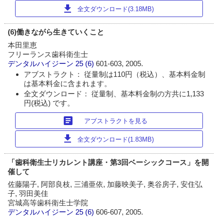
download
全文ダウンロード(3.18MB)
(6)働きながら生きていくこと
本田里恵
フリーランス歯科衛生士
デンタルハイジーン
25 (6)
601-603, 2005.
アブストラクト： 従量制は110円（税込）、基本料金制
は基本料金に含まれます。
全文ダウンロード： 従量制、基本料金制の方共に1,133
円(税込) です。
article
アブストラクトを見る
download
全文ダウンロード(1.83MB)
「歯科衛生士リカレント講座・第3回ベーシックコース」を開
催して
佐藤陽子, 阿部良枝, 三浦亜依, 加藤映美子, 奥谷房子, 安住弘
子, 羽田美佳
宮城高等歯科衛生士学院
デンタルハイジーン
25 (6)
606-607, 2005.