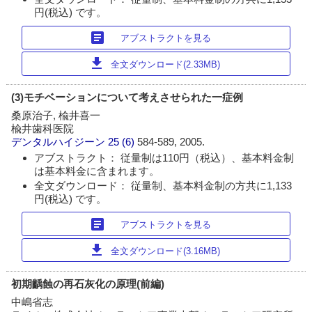
円(税込) です。
article
アブストラクトを見る
download
全文ダウンロード(2.33MB)
(3)モチベーションについて考えさせられた一症例
桑原治子, 楡井喜一
楡井歯科医院
デンタルハイジーン
25 (6)
584-589, 2005.
アブストラクト： 従量制は110円（税込）、基本料金制
は基本料金に含まれます。
全文ダウンロード： 従量制、基本料金制の方共に1,133
円(税込) です。
article
アブストラクトを見る
download
全文ダウンロード(3.16MB)
初期齲蝕の再石灰化の原理(前編)
中嶋省志