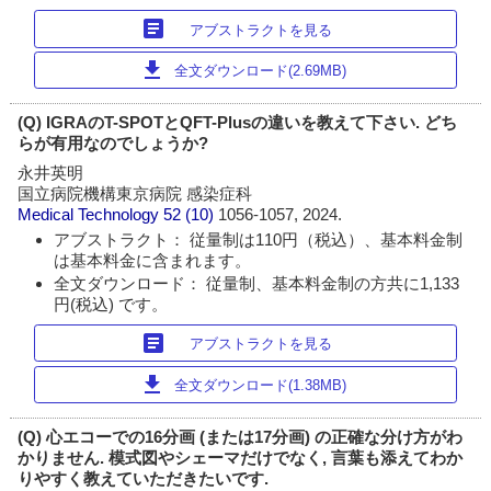
article
アブストラクトを見る
download
全文ダウンロード(2.69MB)
(Q) IGRAのT-SPOTとQFT-Plusの違いを教えて下さい. どち
らが有用なのでしょうか?
永井英明
国立病院機構東京病院 感染症科
Medical Technology
52 (10)
1056-1057, 2024.
アブストラクト： 従量制は110円（税込）、基本料金制
は基本料金に含まれます。
全文ダウンロード： 従量制、基本料金制の方共に1,133
円(税込) です。
article
アブストラクトを見る
download
全文ダウンロード(1.38MB)
(Q) 心エコーでの16分画 (または17分画) の正確な分け方がわ
かりません. 模式図やシェーマだけでなく, 言葉も添えてわか
りやすく教えていただきたいです.