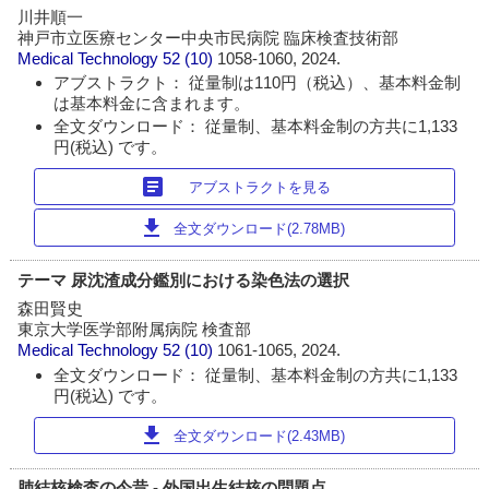
川井順一
神戸市立医療センター中央市民病院 臨床検査技術部
Medical Technology
52 (10)
1058-1060, 2024.
アブストラクト： 従量制は110円（税込）、基本料金制
は基本料金に含まれます。
全文ダウンロード： 従量制、基本料金制の方共に1,133
円(税込) です。
article
アブストラクトを見る
download
全文ダウンロード(2.78MB)
テーマ 尿沈渣成分鑑別における染色法の選択
森田賢史
東京大学医学部附属病院 検査部
Medical Technology
52 (10)
1061-1065, 2024.
全文ダウンロード： 従量制、基本料金制の方共に1,133
円(税込) です。
download
全文ダウンロード(2.43MB)
肺結核検査の今昔 - 外国出生結核の問題点