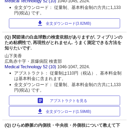
Medical Technology
52 (10)
1040-1045, 2024.
全文ダウンロード： 従量制、基本料金制の方共に1,133
円(税込) です。
download
全文ダウンロード(3.82MB)
(Q) 関節液の白血球数の検査依頼がありますが, フィブリンの
ため粘稠性で, 再現性がとれません. うまく測定できる方法を
知りたいです.
山下美香
広島赤十字・原爆病院 検査部
Medical Technology
52 (10)
1046-1047, 2024.
アブストラクト： 従量制は110円（税込）、基本料金制
は基本料金に含まれます。
全文ダウンロード： 従量制、基本料金制の方共に1,133
円(税込) です。
article
アブストラクトを見る
download
全文ダウンロード(1.59MB)
(Q) ひらめ静脈の内側枝・中央枝・外側枝について教えて下