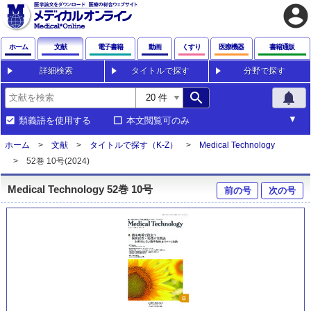
account_circle
ホーム
文献
電子書籍
動画
くすり
医療機器
書籍通販
詳細検索
タイトルで探す
分野で探す
search
notifications
類義語を使用する
本文閲覧可のみ
ホーム
文献
タイトルで探す（K-Z）
Medical Technology
52巻 10号(2024)
Medical Technology 52巻 10号
前の号
次の号