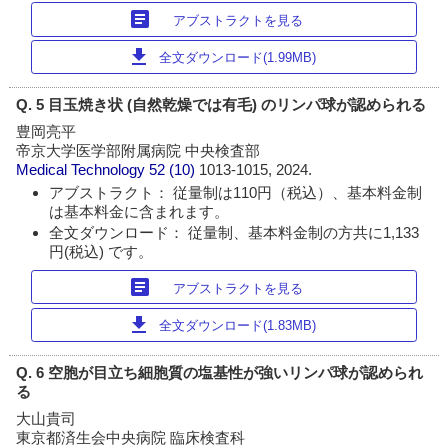
article
アブストラクトを見る
download
全文ダウンロード(1.99MB)
Q. 5 目玉焼き状 (自然乾燥では有毛) のリンパ球が認められる
豊岡亮平
帝京大学医学部附属病院 中央検査部
Medical Technology
52 (10)
1013-1015, 2024.
アブストラクト： 従量制は110円（税込）、基本料金制
は基本料金に含まれます。
全文ダウンロード： 従量制、基本料金制の方共に1,133
円(税込) です。
article
アブストラクトを見る
download
全文ダウンロード(1.83MB)
Q. 6 空胞が目立ち細胞質の塩基性が強いリンパ球が認められ
る
大山貴司
東京都済生会中央病院 臨床検査科