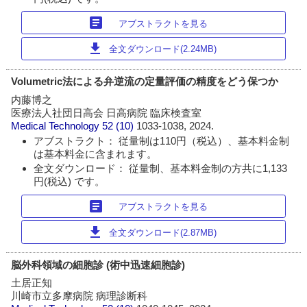
article
アブストラクトを見る
download
全文ダウンロード(2.24MB)
Volumetric法による弁逆流の定量評価の精度をどう保つか
内藤博之
医療法人社団日高会 日高病院 臨床検査室
Medical Technology
52 (10)
1033-1038, 2024.
アブストラクト： 従量制は110円（税込）、基本料金制
は基本料金に含まれます。
全文ダウンロード： 従量制、基本料金制の方共に1,133
円(税込) です。
article
アブストラクトを見る
download
全文ダウンロード(2.87MB)
脳外科領域の細胞診 (術中迅速細胞診)
土居正知
川崎市立多摩病院 病理診断科