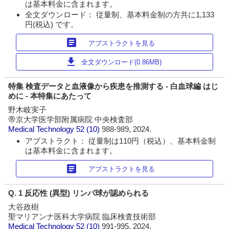
は基本料金に含まれます。
全文ダウンロード： 従量制、基本料金制の方共に1,133
円(税込) です。
article
アブストラクトを見る
download
全文ダウンロード(0.86MB)
特集 検査データと血液像から疾患を推測する - 白血球編 はじ
めに - 本特集にあたって
野木岐実子
帝京大学医学部附属病院 中央検査部
Medical Technology
52 (10)
988-989, 2024.
アブストラクト： 従量制は110円（税込）、基本料金制
は基本料金に含まれます。
article
アブストラクトを見る
Q. 1 反応性 (異型) リンパ球が認められる
大谷政樹
聖マリアンナ医科大学病院 臨床検査技術部
Medical Technology
52 (10)
991-995, 2024.