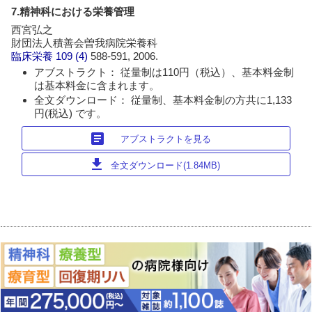
7.精神科における栄養管理
西宮弘之
財団法人積善会曽我病院栄養科
臨床栄養
109 (4)
588-591, 2006.
アブストラクト： 従量制は110円（税込）、基本料金制
は基本料金に含まれます。
全文ダウンロード： 従量制、基本料金制の方共に1,133
円(税込) です。
article
アブストラクトを見る
download
全文ダウンロード(1.84MB)