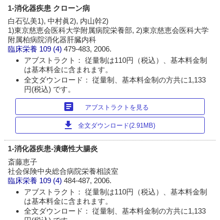
1-消化器疾患 クローン病
白石弘美1), 中村眞2), 内山幹2)
1)東京慈恵会医科大学附属病院栄養部, 2)東京慈恵会医科大学
附属柏病院消化器肝臓内科
臨床栄養
109 (4)
479-483, 2006.
アブストラクト： 従量制は110円（税込）、基本料金制
は基本料金に含まれます。
全文ダウンロード： 従量制、基本料金制の方共に1,133
円(税込) です。
article
アブストラクトを見る
download
全文ダウンロード(2.91MB)
1-消化器疾患-潰瘍性大腸炎
斎藤恵子
社会保険中央総合病院栄養相談室
臨床栄養
109 (4)
484-487, 2006.
アブストラクト： 従量制は110円（税込）、基本料金制
は基本料金に含まれます。
全文ダウンロード： 従量制、基本料金制の方共に1,133