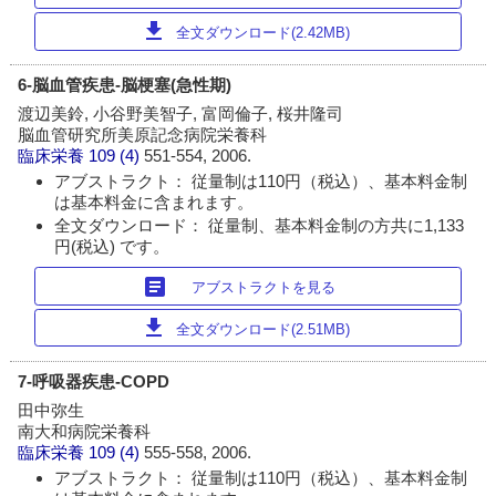
download
全文ダウンロード(2.42MB)
6-脳血管疾患-脳梗塞(急性期)
渡辺美鈴, 小谷野美智子, 富岡倫子, 桜井隆司
脳血管研究所美原記念病院栄養科
臨床栄養
109 (4)
551-554, 2006.
アブストラクト： 従量制は110円（税込）、基本料金制
は基本料金に含まれます。
全文ダウンロード： 従量制、基本料金制の方共に1,133
円(税込) です。
article
アブストラクトを見る
download
全文ダウンロード(2.51MB)
7-呼吸器疾患-COPD
田中弥生
南大和病院栄養科
臨床栄養
109 (4)
555-558, 2006.
アブストラクト： 従量制は110円（税込）、基本料金制