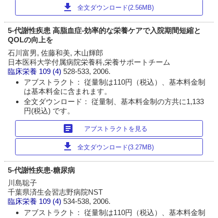
download
全文ダウンロード(2.56MB)
5-代謝性疾患 高脂血症-効率的な栄養ケアで入院期間短縮と
QOLの向上を
石川富男, 佐藤和美, 木山輝郎
日本医科大学付属病院栄養科,栄養サポートチーム
臨床栄養
109 (4)
528-533, 2006.
アブストラクト： 従量制は110円（税込）、基本料金制
は基本料金に含まれます。
全文ダウンロード： 従量制、基本料金制の方共に1,133
円(税込) です。
article
アブストラクトを見る
download
全文ダウンロード(3.27MB)
5-代謝性疾患-糖尿病
川島聡子
千葉県済生会習志野病院NST
臨床栄養
109 (4)
534-538, 2006.
アブストラクト： 従量制は110円（税込）、基本料金制