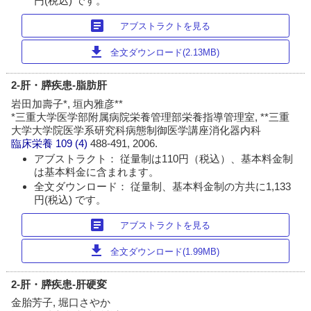
円(税込) です。
article
アブストラクトを見る
download
全文ダウンロード(2.13MB)
2-肝・膵疾患-脂肪肝
岩田加壽子*, 垣内雅彦**
*三重大学医学部附属病院栄養管理部栄養指導管理室, **三重
大学大学院医学系研究科病態制御医学講座消化器内科
臨床栄養
109 (4)
488-491, 2006.
アブストラクト： 従量制は110円（税込）、基本料金制
は基本料金に含まれます。
全文ダウンロード： 従量制、基本料金制の方共に1,133
円(税込) です。
article
アブストラクトを見る
download
全文ダウンロード(1.99MB)
2-肝・膵疾患-肝硬変
金胎芳子, 堀口さやか