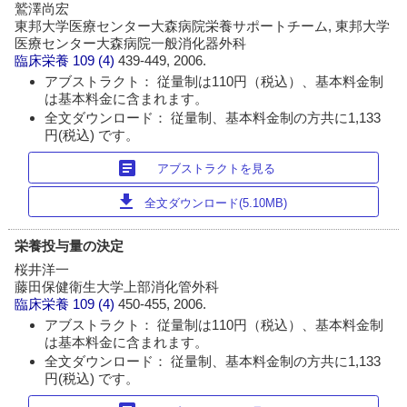
鷲澤尚宏
東邦大学医療センター大森病院栄養サポートチーム, 東邦大学
医療センター大森病院一般消化器外科
臨床栄養
109 (4)
439-449, 2006.
アブストラクト： 従量制は110円（税込）、基本料金制
は基本料金に含まれます。
全文ダウンロード： 従量制、基本料金制の方共に1,133
円(税込) です。
article
アブストラクトを見る
download
全文ダウンロード(5.10MB)
栄養投与量の決定
桜井洋一
藤田保健衛生大学上部消化管外科
臨床栄養
109 (4)
450-455, 2006.
アブストラクト： 従量制は110円（税込）、基本料金制
は基本料金に含まれます。
全文ダウンロード： 従量制、基本料金制の方共に1,133
円(税込) です。