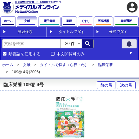
account_circle
ホーム
文献
電子書籍
動画
くすり
医療機器
書籍通販
詳細検索
タイトルで探す
分野で探す
search
notifications
類義語を使用する
本文閲覧可のみ
ホーム
文献
タイトルで探す（ら行・わ）
臨床栄養
109巻 4号(2006)
臨床栄養 109巻 4号
前の号
次の号