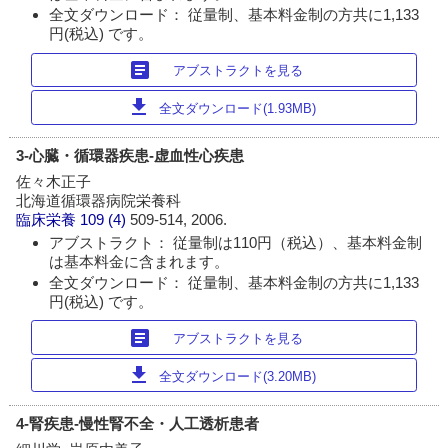
全文ダウンロード： 従量制、基本料金制の方共に1,133
円(税込) です。
article
アブストラクトを見る
download
全文ダウンロード(1.93MB)
3-心臓・循環器疾患-虚血性心疾患
佐々木正子
北海道循環器病院栄養科
臨床栄養
109 (4)
509-514, 2006.
アブストラクト： 従量制は110円（税込）、基本料金制
は基本料金に含まれます。
全文ダウンロード： 従量制、基本料金制の方共に1,133
円(税込) です。
article
アブストラクトを見る
download
全文ダウンロード(3.20MB)
4-腎疾患-慢性腎不全・人工透析患者