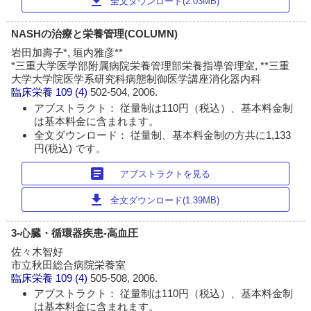
download
全文ダウンロード(2.03MB)
NASHの治療と栄養管理(COLUMN)
岩田加壽子*, 垣内雅彦**
*三重大学医学部附属病院栄養管理部栄養指導管理室, **三重
大学大学院医学系研究科病態制御医学講座消化器内科
臨床栄養
109 (4)
502-504, 2006.
アブストラクト： 従量制は110円（税込）、基本料金制
は基本料金に含まれます。
全文ダウンロード： 従量制、基本料金制の方共に1,133
円(税込) です。
article
アブストラクトを見る
download
全文ダウンロード(1.39MB)
3-心臓・循環器疾患-高血圧
佐々木智好
市立秋田総合病院栄養室
臨床栄養
109 (4)
505-508, 2006.
アブストラクト： 従量制は110円（税込）、基本料金制
は基本料金に含まれます。