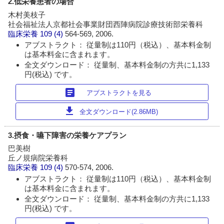
2.低栄養患者の場合
木村美枝子
社会福祉法人京都社会事業財団西陣病院診療技術部栄養科
臨床栄養
109 (4)
564-569, 2006.
アブストラクト： 従量制は110円（税込）、基本料金制
は基本料金に含まれます。
全文ダウンロード： 従量制、基本料金制の方共に1,133
円(税込) です。
article
アブストラクトを見る
download
全文ダウンロード(2.86MB)
3.摂食・嚥下障害の栄養ケアプラン
巴美樹
丘ノ規病院栄養科
臨床栄養
109 (4)
570-574, 2006.
アブストラクト： 従量制は110円（税込）、基本料金制
は基本料金に含まれます。
全文ダウンロード： 従量制、基本料金制の方共に1,133
円(税込) です。