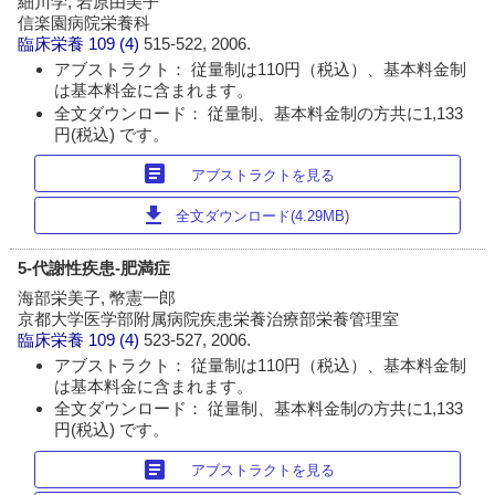
細川学, 岩原由美子
信楽園病院栄養科
臨床栄養
109 (4)
515-522, 2006.
アブストラクト： 従量制は110円（税込）、基本料金制
は基本料金に含まれます。
全文ダウンロード： 従量制、基本料金制の方共に1,133
円(税込) です。
article
アブストラクトを見る
download
全文ダウンロード(4.29MB)
5-代謝性疾患-肥満症
海部栄美子, 幣憲一郎
京都大学医学部附属病院疾患栄養治療部栄養管理室
臨床栄養
109 (4)
523-527, 2006.
アブストラクト： 従量制は110円（税込）、基本料金制
は基本料金に含まれます。
全文ダウンロード： 従量制、基本料金制の方共に1,133
円(税込) です。
article
アブストラクトを見る