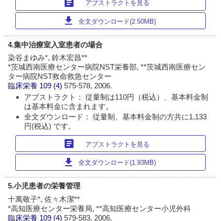
article
アブストラクトを見る
download
全文ダウンロード(2.50MB)
4.集中治療室入室患者の場合
染谷まゆみ*, 鈴木宏昌**
*茨城西南医療センター病院NST栄養部, **茨城西南医療セン
ター病院NST救命救急センター
臨床栄養
109 (4)
575-578, 2006.
アブストラクト： 従量制は110円（税込）、基本料金制
は基本料金に含まれます。
全文ダウンロード： 従量制、基本料金制の方共に1,133
円(税込) です。
article
アブストラクトを見る
download
全文ダウンロード(1.93MB)
5.小児患者の栄養管理
十萬敬子*, 佐々木潔**
*高知医療センター栄養局, **高知医療センター小児外科
臨床栄養
109 (4)
579-583, 2006.