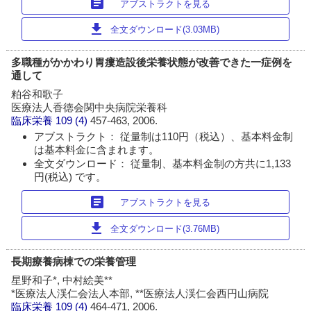
article
アブストラクトを見る
download
全文ダウンロード(3.03MB)
多職種がかかわり胃瘻造設後栄養状態が改善できた一症例を
通して
粕谷和歌子
医療法人香徳会関中央病院栄養科
臨床栄養
109 (4)
457-463, 2006.
アブストラクト： 従量制は110円（税込）、基本料金制
は基本料金に含まれます。
全文ダウンロード： 従量制、基本料金制の方共に1,133
円(税込) です。
article
アブストラクトを見る
download
全文ダウンロード(3.76MB)
長期療養病棟での栄養管理
星野和子*, 中村絵美**
*医療法人渓仁会法人本部, **医療法人渓仁会西円山病院
臨床栄養
109 (4)
464-471, 2006.