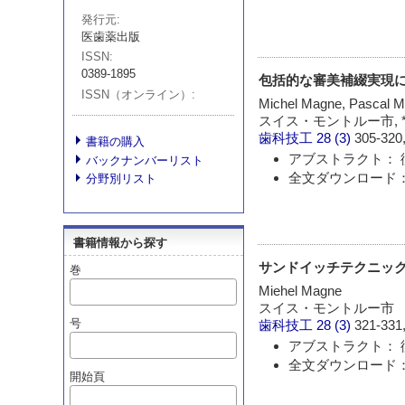
発行元
医歯薬出版
ISSN
0389-1895
包括的な審美補綴実現
ISSN（オンライン）
Michel Magne, Pasc
スイス・モントルー市,
歯科技工
28 (3)
305-320,
書籍の購入
アブストラクト： 
バックナンバーリスト
全文ダウンロード： 
分野別リスト
書籍情報から探す
サンドイッチテクニッ
巻
Miehel Magne
スイス・モントルー市
号
歯科技工
28 (3)
321-331,
アブストラクト： 
全文ダウンロード： 
開始頁