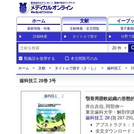
ホーム
文献
イーブ
最新情報・特集
文献検索・全文閲覧
電子書籍
詳細検索
タイトルで探す
分野で
sea
類義語を使用する
本文閲覧可のみ
ホーム
文献
タイトルで探す（さ・し）
歯科技工
2
歯科技工 28巻 3号
顎骨周囲軟組織の形態
井出吉信, 阿部伸一
東京歯科大学・解剖学
歯科技工
28 (3)
287-291,
アブストラクト： 
全文ダウンロード： 