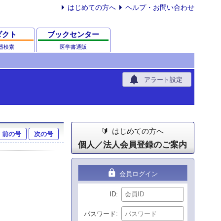
はじめての方へ
ヘルプ・お問い合わせ
ダクト
ブックセンター
器検索
医学書通販
notifications
アラート設定
はじめての方へ
前の号
次の号
個人／法人会員登録のご案内
lock
会員ログイン
ID
パスワード