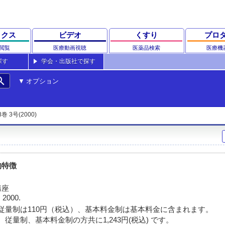
ックス
ビデオ
くすり
プロ
閲覧
医療動画視聴
医薬品検索
医療機
探す
学会・出版社で探す
rch
オプション
8巻 3号(2000)
的特徴
講座
 2000.
従量制は110円（税込）、基本料金制は基本料金に含まれます。
従量制、基本料金制の方共に1,243円(税込) です。