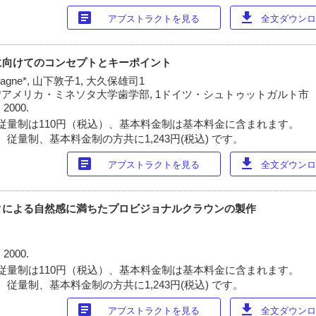
article
download
アブストラクトを見る
全文ダウンロー
に向けてのコンセプトとキーポイント
al Magne*, 山下敦子1, 大久保雄司1
 *アメリカ・ミネソタ大学歯学部, 1ドイツ・シュトゥットガルト市
 2000.
従量制は110円（税込）、基本料金制は基本料金に含まれます。
従量制、基本料金制の方共に1,243円(税込) です。
article
download
アブストラクトを見る
全文ダウンロー
クによる自然感に満ちたプロビジョナルクラウンの製作
 2000.
従量制は110円（税込）、基本料金制は基本料金に含まれます。
従量制、基本料金制の方共に1,243円(税込) です。
article
download
アブストラクトを見る
全文ダウンロー