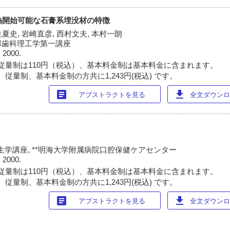
熱開始可能な石膏系埋没材の特徴
生夏史, 岩崎直彦, 西村文夫, 本村一朗
部歯科理工学第一講座
 2000.
従量制は110円（税込）、基本料金制は基本料金に含まれます。
従量制、基本料金制の方共に1,243円(税込) です。
article
download
アブストラクトを見る
全文ダウンロー
生学講座, **明海大学附属病院口腔保健ケアセンター
 2000.
従量制は110円（税込）、基本料金制は基本料金に含まれます。
従量制、基本料金制の方共に1,243円(税込) です。
article
download
アブストラクトを見る
全文ダウンロー