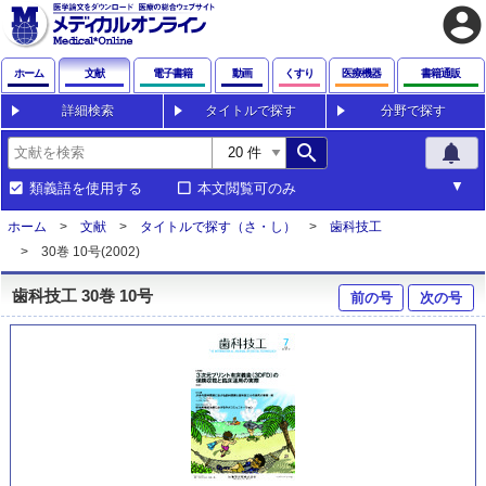
account_circle
ホーム
文献
電子書籍
動画
くすり
医療機器
書籍通販
詳細検索
タイトルで探す
分野で探す
search
notifications
類義語を使用する
本文閲覧可のみ
ホーム
文献
タイトルで探す（さ・し）
歯科技工
30巻 10号(2002)
歯科技工 30巻 10号
前の号
次の号