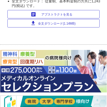
全文ダウンロード： 従量制、基本料金制の方共に1,243
円(税込) です。
article
アブストラクトを見る
download
全文ダウンロード(1.14MB)