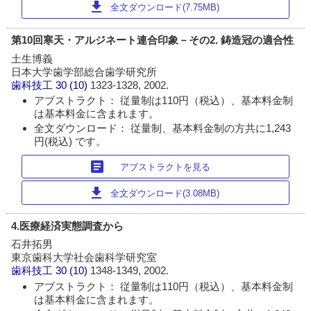
download
全文ダウンロード(7.75MB)
第10回寒天・アルジネート連合印象－その2. 鋳造冠の適合性
土生博義
日本大学歯学部総合歯学研究所
歯科技工
30 (10)
1323-1328, 2002.
アブストラクト： 従量制は110円（税込）、基本料金制
は基本料金に含まれます。
全文ダウンロード： 従量制、基本料金制の方共に1,243
円(税込) です。
article
アブストラクトを見る
download
全文ダウンロード(3.08MB)
4.医療経済実態調査から
石井拓男
東京歯科大学社会歯科学研究室
歯科技工
30 (10)
1348-1349, 2002.
アブストラクト： 従量制は110円（税込）、基本料金制
は基本料金に含まれます。