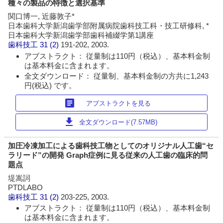
種々の製品の特徴と選択基準
関口博一, 近藤敦子*
日本歯科大学新潟歯学部附属病院歯科技工科・技工研修科, *
日本歯科大学新潟歯学部歯科補綴学第1講座
歯科技工
31 (2)
191-202, 2003.
アブストラクト： 従量制は110円（税込）、基本料金制
は基本料金に含まれます。
全文ダウンロード： 従量制、基本料金制の方共に1,243
円(税込) です。
article
アブストラクトを見る
download
全文ダウンロード(7.57MB)
加圧冷凍加工による歯科技工物としてのオリジナル人工歯“セ
ラリード”の開発 Graph症例に見る従来の人工歯の臨床的問
題点
堤嵩詞
PTDLABO
歯科技工
31 (2)
203-225, 2003.
アブストラクト： 従量制は110円（税込）、基本料金制
は基本料金に含まれます。