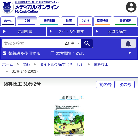
account_circle
ホーム
文献
電子書籍
動画
くすり
医療機器
書籍通販
詳細検索
タイトルで探す
分野で探す
search
notifications
類義語を使用する
本文閲覧可のみ
ホーム
文献
タイトルで探す（さ・し）
歯科技工
31巻 2号(2003)
歯科技工 31巻 2号
前の号
次の号