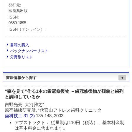
発行元
医歯薬出版
ISSN
0389-1895
ISSN（オンライン）
書籍の購入
バックナンバーリスト
分野別リスト
書籍情報から探す
▼
“森を見て”作る1本の歯冠修復物 －歯冠修復物が顔貌と歯列
と調和しているか
吉野光亮, 大河雅之*
原宿補綴研究所, *代官山アドレス歯科クリニック
歯科技工
31 (2)
135-148, 2003.
アブストラクト： 従量制は110円（税込）、基本料金制
は基本料金に含まれます。