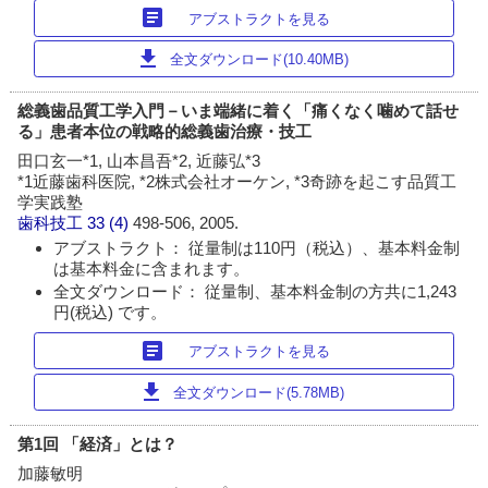
article
アブストラクトを見る
download
全文ダウンロード(10.40MB)
総義歯品質工学入門－いま端緒に着く「痛くなく噛めて話せ
る」患者本位の戦略的総義歯治療・技工
田口玄一*1, 山本昌吾*2, 近藤弘*3
*1近藤歯科医院, *2株式会社オーケン, *3奇跡を起こす品質工
学実践塾
歯科技工
33 (4)
498-506, 2005.
アブストラクト： 従量制は110円（税込）、基本料金制
は基本料金に含まれます。
全文ダウンロード： 従量制、基本料金制の方共に1,243
円(税込) です。
article
アブストラクトを見る
download
全文ダウンロード(5.78MB)
第1回 「経済」とは？
加藤敏明