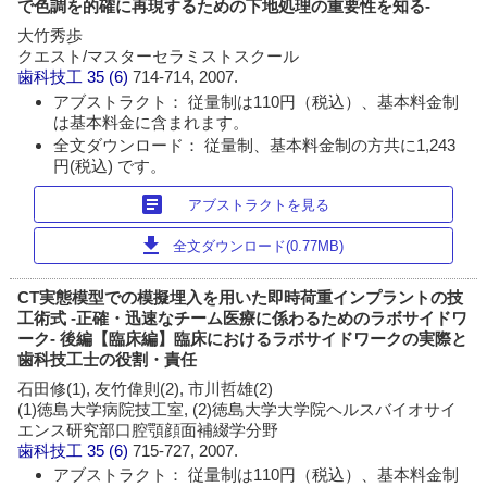
で色調を的確に再現するための下地処理の重要性を知る-
大竹秀歩
クエスト/マスターセラミストスクール
歯科技工
35 (6)
714-714, 2007.
アブストラクト： 従量制は110円（税込）、基本料金制
は基本料金に含まれます。
全文ダウンロード： 従量制、基本料金制の方共に1,243
円(税込) です。
article
アブストラクトを見る
download
全文ダウンロード(0.77MB)
CT実態模型での模擬埋入を用いた即時荷重インプラントの技
工術式 -正確・迅速なチーム医療に係わるためのラボサイドワ
ーク- 後編【臨床編】臨床におけるラボサイドワークの実際と
歯科技工士の役割・責任
石田修(1), 友竹偉則(2), 市川哲雄(2)
(1)徳島大学病院技工室, (2)徳島大学大学院ヘルスバイオサイ
エンス研究部口腔顎顔面補綴学分野
歯科技工
35 (6)
715-727, 2007.
アブストラクト： 従量制は110円（税込）、基本料金制