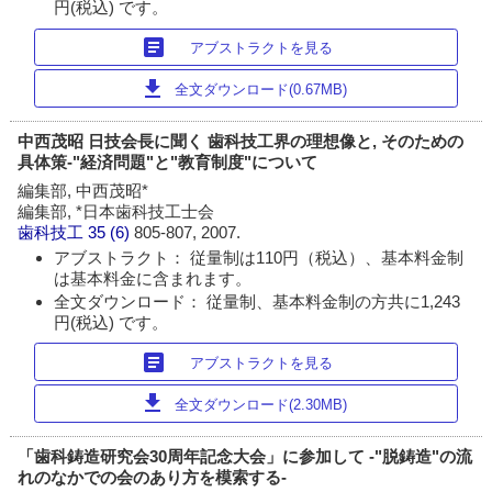
円(税込) です。
article
アブストラクトを見る
download
全文ダウンロード(0.67MB)
中西茂昭 日技会長に聞く 歯科技工界の理想像と, そのための
具体策-"経済問題"と"教育制度"について
編集部, 中西茂昭*
編集部, *日本歯科技工士会
歯科技工
35 (6)
805-807, 2007.
アブストラクト： 従量制は110円（税込）、基本料金制
は基本料金に含まれます。
全文ダウンロード： 従量制、基本料金制の方共に1,243
円(税込) です。
article
アブストラクトを見る
download
全文ダウンロード(2.30MB)
「歯科鋳造研究会30周年記念大会」に参加して -"脱鋳造"の流
れのなかでの会のあり方を模索する-