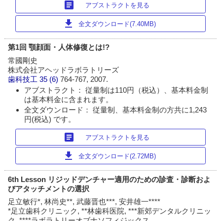
article
アブストラクトを見る
download
全文ダウンロード(7.40MB)
第1回 顎顔面・人体修復とは!?
常國剛史
株式会社アヘッドラボラトリーズ
歯科技工
35 (6)
764-767, 2007.
アブストラクト： 従量制は110円（税込）、基本料金制
は基本料金に含まれます。
全文ダウンロード： 従量制、基本料金制の方共に1,243
円(税込) です。
article
アブストラクトを見る
download
全文ダウンロード(2.72MB)
6th Lesson リジッドデンチャー適用のための診査・診断およ
びアタッチメントの選択
足立敏行*, 林尚史**, 武藤晋也***, 安井雄一****
*足立歯科クリニック, **林歯科医院, ***新郊デンタルクリニッ
ク, ****ラボラトリーオブナソフィジックス