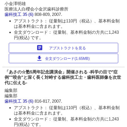
小金澤明雄
医療法人白櫻会小金沢歯科診療所
歯科技工
35 (6)
808-809, 2007.
アブストラクト： 従量制は110円（税込）、基本料金制
は基本料金に含まれます。
全文ダウンロード： 従量制、基本料金制の方共に1,243
円(税込) です。
article
アブストラクトを見る
download
全文ダウンロード(1.65MB)
「あさの☆塾5周年記念講演会」開催される -科学の目で"症
例""咬合"と深く長く対峙する歯科技工士・歯科医師像を次世
代に伝える-
編集部
編集部
歯科技工
35 (6)
816-817, 2007.
アブストラクト： 従量制は110円（税込）、基本料金制
は基本料金に含まれます。
全文ダウンロード： 従量制、基本料金制の方共に1,243
円(税込) です。