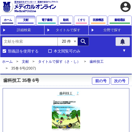
account_circle
ホーム
文献
電子書籍
動画
くすり
医療機器
書籍通販
詳細検索
タイトルで探す
分野で探す
search
notifications
類義語を使用する
本文閲覧可のみ
ホーム
文献
タイトルで探す（さ・し）
歯科技工
35巻 6号(2007)
歯科技工 35巻 6号
前の号
次の号