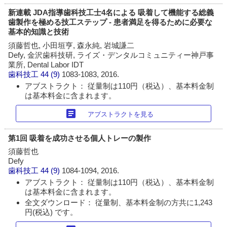
新連載 JDA指導歯科技工士4名による 吸着して機能する総義
歯製作を極める技工ステップ - 患者満足を得るために必要な
基本的知識と技術
須藤哲也, 小田垣亨, 森永純, 岩城謙二
Defy, 金沢歯科技研, ライズ・デンタルコミュニティー神戸事
業所, Dental Labor IDT
歯科技工
44 (9)
1083-1083, 2016.
アブストラクト： 従量制は110円（税込）、基本料金制
は基本料金に含まれます。
article
アブストラクトを見る
第1回 吸着を成功させる個人トレーの製作
須藤哲也
Defy
歯科技工
44 (9)
1084-1094, 2016.
アブストラクト： 従量制は110円（税込）、基本料金制
は基本料金に含まれます。
全文ダウンロード： 従量制、基本料金制の方共に1,243
円(税込) です。