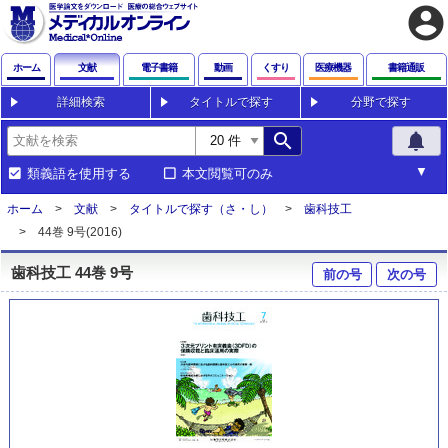
account_circle
ホーム
文献
電子書籍
動画
くすり
医療機器
書籍通販
詳細検索
タイトルで探す
分野で探す
search
notifications
類義語を使用する
本文閲覧可のみ
ホーム
文献
タイトルで探す（さ・し）
歯科技工
44巻 9号(2016)
歯科技工 44巻 9号
前の号
次の号