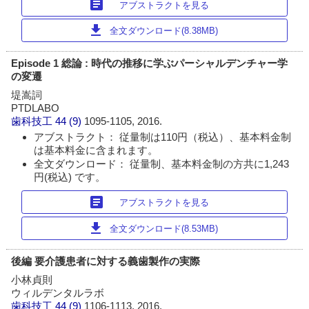
article
アブストラクトを見る
download
全文ダウンロード(8.38MB)
Episode 1 総論 : 時代の推移に学ぶパーシャルデンチャー学
の変遷
堤嵩詞
PTDLABO
歯科技工
44 (9)
1095-1105, 2016.
アブストラクト： 従量制は110円（税込）、基本料金制
は基本料金に含まれます。
全文ダウンロード： 従量制、基本料金制の方共に1,243
円(税込) です。
article
アブストラクトを見る
download
全文ダウンロード(8.53MB)
後編 要介護患者に対する義歯製作の実際
小林貞則
ウィルデンタルラボ
歯科技工
44 (9)
1106-1113, 2016.