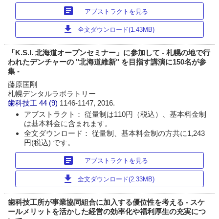
article
アブストラクトを見る
download
全文ダウンロード(1.43MB)
「K.S.I. 北海道オープンセミナー」に参加して - 札幌の地で行
われたデンチャーの "北海道維新" を目指す講演に150名が参
集 -
藤原匡剛
札幌デンタルラボラトリー
歯科技工
44 (9)
1146-1147, 2016.
アブストラクト： 従量制は110円（税込）、基本料金制
は基本料金に含まれます。
全文ダウンロード： 従量制、基本料金制の方共に1,243
円(税込) です。
article
アブストラクトを見る
download
全文ダウンロード(2.33MB)
歯科技工所が事業協同組合に加入する優位性を考える - スケ
ールメリットを活かした経営の効率化や福利厚生の充実につ