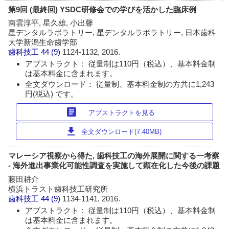
第9回 (最終回) YSDC研修会での学びを活かした臨床例
南雲淳平, 星久雄, 小出馨
星デンタルラボラトリー, 星デンタルラボラトリー, 日本歯科
大学新潟生命歯学部
歯科技工
44 (9)
1124-1132, 2016.
アブストラクト： 従量制は110円（税込）、基本料金制
は基本料金に含まれます。
全文ダウンロード： 従量制、基本料金制の方共に1,243
円(税込) です。
article
アブストラクトを見る
download
全文ダウンロード(7.40MB)
マレーシア視察から得た, 歯科技工の海外展開に関する一考察
- 海外進出事業化可能性調査を実施して顕在化した今後の課題
藤田耕介
横浜トラスト歯科技工研究所
歯科技工
44 (9)
1134-1141, 2016.
アブストラクト： 従量制は110円（税込）、基本料金制
は基本料金に含まれます。