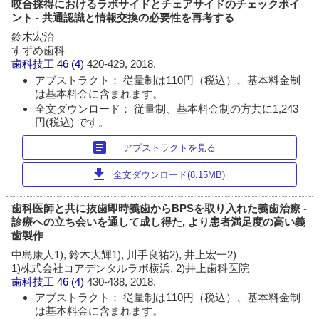
咬合採得におけるラボサイドとチェアサイドのチェックポイ
ント - 共通認識と情報交換の必要性を再考する
鈴木宏治
すずめ歯科
歯科技工
46 (4)
420-429, 2018.
アブストラクト： 従量制は110円（税込）、基本料金制
は基本料金に含まれます。
全文ダウンロード： 従量制、基本料金制の方共に1,243
円(税込) です。
article
アブストラクトを見る
download
全文ダウンロード(8.15MB)
歯科医師と共に抜歯即時義歯からBPSを取り入れた義歯治療 -
診療への立ち会いを通して成し得た, より患者満足度の高い義
歯製作
中島康人1), 鈴木大輝1), 川手良祐2), 井上宏一2)
1)株式会社コアデンタルラボ横浜, 2)井上歯科医院
歯科技工
46 (4)
430-438, 2018.
アブストラクト： 従量制は110円（税込）、基本料金制
は基本料金に含まれます。