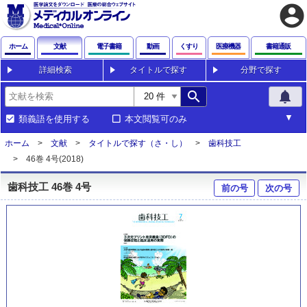
account_circle
ホーム
文献
電子書籍
動画
くすり
医療機器
書籍通販
詳細検索
タイトルで探す
分野で探す
search
notifications
類義語を使用する
本文閲覧可のみ
ホーム
文献
タイトルで探す（さ・し）
歯科技工
46巻 4号(2018)
歯科技工 46巻 4号
前の号
次の号