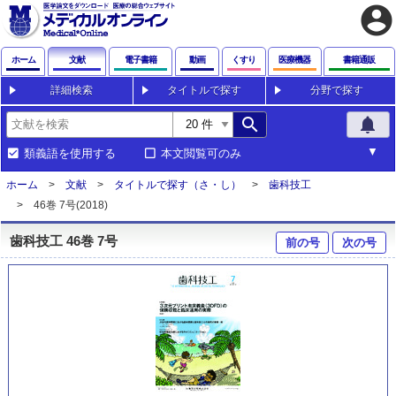
account_circle
ホーム
文献
電子書籍
動画
くすり
医療機器
書籍通販
詳細検索
タイトルで探す
分野で探す
search
notifications
類義語を使用する
本文閲覧可のみ
ホーム
文献
タイトルで探す（さ・し）
歯科技工
46巻 7号(2018)
歯科技工 46巻 7号
前の号
次の号