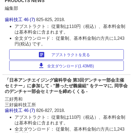
PRODUCTS NEWS
編集部
歯科技工
46 (7)
825-825, 2018.
アブストラクト： 従量制は110円（税込）、基本料金制
は基本料金に含まれます。
全文ダウンロード： 従量制、基本料金制の方共に1,243
円(税込) です。
article
アブストラクトを見る
download
全文ダウンロード(1.43MB)
「日本アンチエイジング歯科学会 第3回デンチャー部会主催
セミナー」に参加して - "勝ったぜ義歯組" をテーマに, 同学会
のデンチャー部会セミナーを締めくくる -
三好秀和
三好歯科技工所
歯科技工
46 (7)
826-827, 2018.
アブストラクト： 従量制は110円（税込）、基本料金制
は基本料金に含まれます。
全文ダウンロード： 従量制、基本料金制の方共に1,243