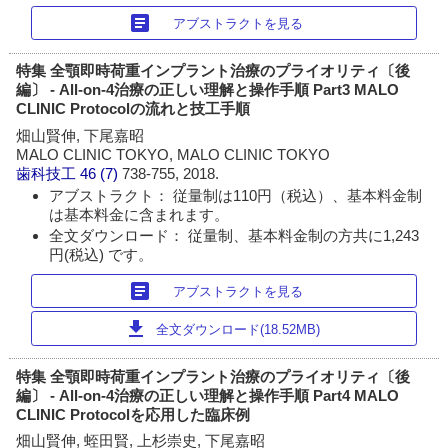
article
アブストラクトを見る
特集 全顎即時荷重インプラント治療のプライオリティ〔後
編〕 - All-on-4治療の正しい理解と操作手順 Part3 MALO
CLINIC Protocolの流れと技工手順
畑山賢伸, 下尾嘉昭
MALO CLINIC TOKYO, MALO CLINIC TOKYO
歯科技工
46 (7)
738-755, 2018.
アブストラクト： 従量制は110円（税込）、基本料金制
は基本料金に含まれます。
全文ダウンロード： 従量制、基本料金制の方共に1,243
円(税込) です。
article
アブストラクトを見る
download
全文ダウンロード(18.52MB)
特集 全顎即時荷重インプラント治療のプライオリティ〔後
編〕 - All-on-4治療の正しい理解と操作手順 Part4 MALO
CLINIC Protocolを応用した臨床例
畑山賢伸, 蛭田賢, 上杉崇史, 下尾嘉昭