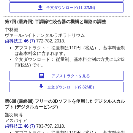
download
全文ダウンロード(11.02MB)
第7回 (最終回) 半調節性咬合器の機構と顆路の調整
中林誠
ヴァールハイトデンタルラボラトリウム
歯科技工
46 (7)
772-782, 2018.
アブストラクト： 従量制は110円（税込）、基本料金制
は基本料金に含まれます。
全文ダウンロード： 従量制、基本料金制の方共に1,243
円(税込) です。
article
アブストラクトを見る
download
全文ダウンロード(9.82MB)
第6回 (最終回) フリーの3Dソフトを使用したデジタルスカル
プト (デジタルカービング)
難羽康博
アスパイア
歯科技工
46 (7)
783-797, 2018.
アブストラクト： 従量制は110円（税込）、基本料金制