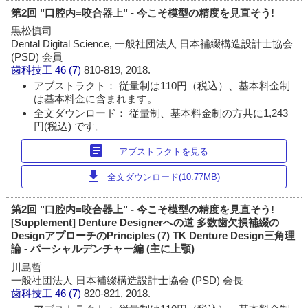
第2回 "口腔内=咬合器上" - 今こそ模型の精度を見直そう!
黒松慎司
Dental Digital Science, 一般社団法人 日本補綴構造設計士協会
(PSD) 会員
歯科技工
46 (7)
810-819, 2018.
アブストラクト： 従量制は110円（税込）、基本料金制
は基本料金に含まれます。
全文ダウンロード： 従量制、基本料金制の方共に1,243
円(税込) です。
article
アブストラクトを見る
download
全文ダウンロード(10.77MB)
第2回 "口腔内=咬合器上" - 今こそ模型の精度を見直そう!
[Supplement] Denture Designerへの道 多数歯欠損補綴の
DesignアプローチのPrinciples (7) TK Denture Design三角理
論 - パーシャルデンチャー編 (主に上顎)
川島哲
一般社団法人 日本補綴構造設計士協会 (PSD) 会長
歯科技工
46 (7)
820-821, 2018.