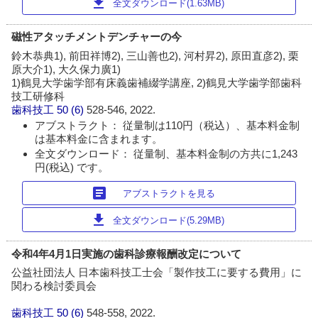
download
全文ダウンロード(1.63MB)
磁性アタッチメントデンチャーの今
鈴木恭典1), 前田祥博2), 三山善也2), 河村昇2), 原田直彦2), 栗
原大介1), 大久保力廣1)
1)鶴見大学歯学部有床義歯補綴学講座, 2)鶴見大学歯学部歯科
技工研修科
歯科技工
50 (6)
528-546, 2022.
アブストラクト： 従量制は110円（税込）、基本料金制
は基本料金に含まれます。
全文ダウンロード： 従量制、基本料金制の方共に1,243
円(税込) です。
article
アブストラクトを見る
download
全文ダウンロード(5.29MB)
令和4年4月1日実施の歯科診療報酬改定について
公益社団法人 日本歯科技工士会「製作技工に要する費用」に
関わる検討委員会
歯科技工
50 (6)
548-558, 2022.