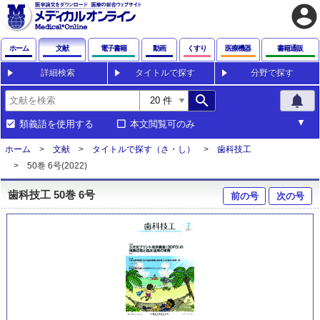
account_circle
ホーム
文献
電子書籍
動画
くすり
医療機器
書籍通販
詳細検索
タイトルで探す
分野で探す
search
notifications
類義語を使用する
本文閲覧可のみ
ホーム
文献
タイトルで探す（さ・し）
歯科技工
50巻 6号(2022)
歯科技工 50巻 6号
前の号
次の号