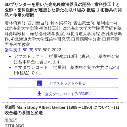
3Dプリンターを用いた光免疫療法器具の開発 - 歯科技工士と
医師・歯科医師が連携した新たな取り組み 後編 手術器具の開
発と使用の実際
若林侑輝1), 西川圭吾1), 鈴木崇祥2), 曽山武士3), 足利雄一4)
1)北海道大学病院 生体技工部, 2)北海道大学大学院医学研究院
耳鼻咽喉科・頭頸部外科学教室, 3)北海道大学病院 放射線診断
科, 4)北海道大学大学院歯学研究院 口腔病態学分野 口腔顎顔
面外科学教室
歯科技工
50 (6)
578-587, 2022.
アブストラクト： 従量制は110円（税込）、基本料金制
は基本料金に含まれます。
全文ダウンロード： 従量制、基本料金制の方共に1,243
円(税込) です。
article
アブストラクトを見る
download
全文ダウンロード(8.35MB)
第9回 Main Body Albert Gerber (1909～1990) について - (1)
咬合器の系譜と変遷
堤嵩詞
PTDLABO