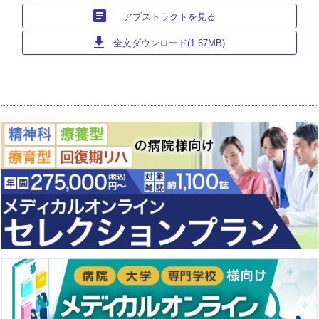
article
アブストラクトを見る
download
全文ダウンロード(1.67MB)