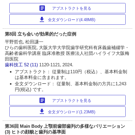
article
アブストラクトを見る
download
全文ダウンロード(4.48MB)
第8回 立ち会いが効果的だった症例
平野哲也, 松田謙一
ひらの歯科医院, 大阪大学大学院歯学研究科有床義歯補綴学・
高齢者歯科学講座 臨床准教授 医療法人社団ハイライフ大阪梅
田医院
歯科技工
52 (11)
1120-1121, 2024.
アブストラクト： 従量制は110円（税込）、基本料金制
は基本料金に含まれます。
全文ダウンロード： 従量制、基本料金制の方共に1,243
円(税込) です。
article
アブストラクトを見る
download
全文ダウンロード(1.23MB)
第36回 Main Body 上顎前歯部歯列の多様なバリエーション
(3) ヒトの顔貌と歯列の基準面