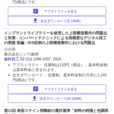
円(税込) です。
article
アブストラクトを見る
download
全文ダウンロード(6.14MB)
インプラントライブラリーを使用した上部構造製作の問題点
と対策 - コンバートテクニックによる高精度なデジタル技工
の実践 前編 : IOS症例の上部構造製作における問題点
小川淳
株式会社シンワ歯研
歯科技工
52 (11)
1086-1097, 2024.
アブストラクト： 従量制は110円（税込）、基本料金制
は基本料金に含まれます。
全文ダウンロード： 従量制、基本料金制の方共に1,243
円(税込) です。
article
アブストラクトを見る
download
全文ダウンロード(16.32MB)
第11回 表面ステイン用陶材の選択基準「材料の特徴と色調再