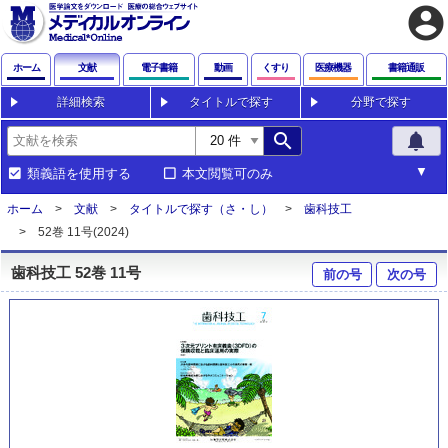
account_circle
ホーム
文献
電子書籍
動画
くすり
医療機器
書籍通販
詳細検索
タイトルで探す
分野で探す
search
notifications
類義語を使用する
本文閲覧可のみ
ホーム
文献
タイトルで探す（さ・し）
歯科技工
52巻 11号(2024)
歯科技工 52巻 11号
前の号
次の号