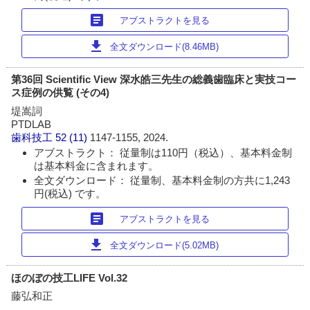
article
アブストラクトを見る
download
全文ダウンロード(8.46MB)
第36回 Scientific View 深水皓三先生の総義歯臨床と実技コー
ス症例の供覧 (その4)
堤嵩詞
PTDLAB
歯科技工
52 (11)
1147-1155, 2024.
アブストラクト： 従量制は110円（税込）、基本料金制
は基本料金に含まれます。
全文ダウンロード： 従量制、基本料金制の方共に1,243
円(税込) です。
article
アブストラクトを見る
download
全文ダウンロード(5.02MB)
ほのぼの技工LIFE Vol.32
藤弘和正