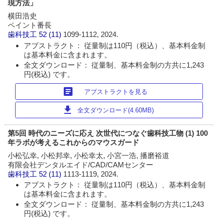
現方法」
横田浩史
ペイント番長
歯科技工
52 (11)
1099-1112, 2024.
アブストラクト： 従量制は110円（税込）、基本料金制
は基本料金に含まれます。
全文ダウンロード： 従量制、基本料金制の方共に1,243
円(税込) です。
article
アブストラクトを見る
download
全文ダウンロード(4.60MB)
第5回 時代のニーズに応え 次世代につなぐ歯科技工物 (1) 100
年ラボが考えるこれからのマウスガード
小松弘幸, 小松邦幸, 小松幸太, 小宮一浩, 播磨裕道
有限会社デンタルエイド/CAD/CAMセンター
歯科技工
52 (11)
1113-1119, 2024.
アブストラクト： 従量制は110円（税込）、基本料金制
は基本料金に含まれます。
全文ダウンロード： 従量制、基本料金制の方共に1,243
円(税込) です。