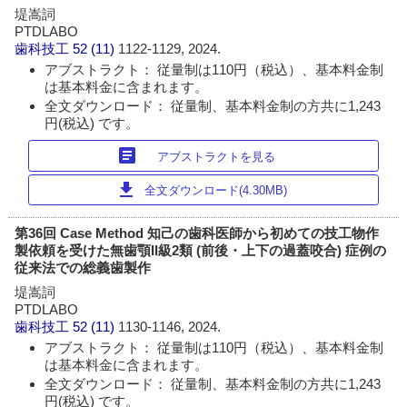
堤嵩詞
PTDLABO
歯科技工
52 (11)
1122-1129, 2024.
アブストラクト： 従量制は110円（税込）、基本料金制
は基本料金に含まれます。
全文ダウンロード： 従量制、基本料金制の方共に1,243
円(税込) です。
article
アブストラクトを見る
download
全文ダウンロード(4.30MB)
第36回 Case Method 知己の歯科医師から初めての技工物作
製依頼を受けた無歯顎II級2類 (前後・上下の過蓋咬合) 症例の
従来法での総義歯製作
堤嵩詞
PTDLABO
歯科技工
52 (11)
1130-1146, 2024.
アブストラクト： 従量制は110円（税込）、基本料金制
は基本料金に含まれます。
全文ダウンロード： 従量制、基本料金制の方共に1,243
円(税込) です。