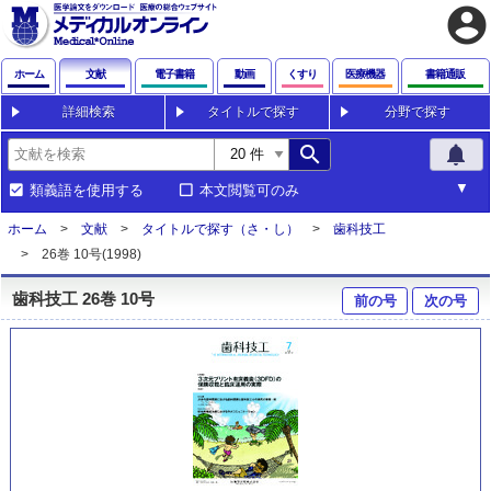
account_circle
ホーム
文献
電子書籍
動画
くすり
医療機器
書籍通販
詳細検索
タイトルで探す
分野で探す
search
notifications
類義語を使用する
本文閲覧可のみ
ホーム
文献
タイトルで探す（さ・し）
歯科技工
26巻 10号(1998)
歯科技工 26巻 10号
前の号
次の号