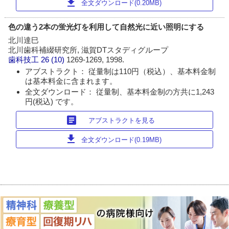
download
全文ダウンロード(0.20MB)
色の違う2本の蛍光灯を利用して自然光に近い照明にする
北川達巳
北川歯科補綴研究所, 滋賀DTスタディグループ
歯科技工
26 (10)
1269-1269, 1998.
アブストラクト： 従量制は110円（税込）、基本料金制
は基本料金に含まれます。
全文ダウンロード： 従量制、基本料金制の方共に1,243
円(税込) です。
article
アブストラクトを見る
download
全文ダウンロード(0.19MB)