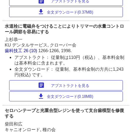
article
アブストラクトを見る
download
全文ダウンロード(0.37MB)
水道栓に電磁弁をつけることによりトリマーの水量コントロ
ール調節を容易にする
上杉恭一
KU デンタルサービス, クローバー会
歯科技工
26 (10)
1266-1266, 1998.
アブストラクト： 従量制は110円（税込）、基本料金制
は基本料金に含まれます。
全文ダウンロード： 従量制、基本料金制の方共に1,243
円(税込) です。
article
アブストラクトを見る
download
全文ダウンロード(0.18MB)
セロハンテープと光重合型レジンを使って支台歯模型を修復
する
柴田和広
キャニオンロード, 種の会