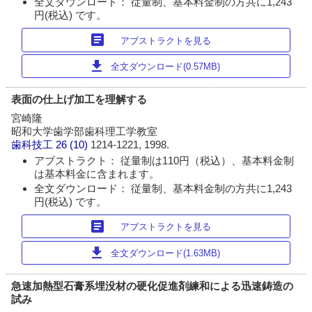
全文ダウンロード： 従量制、基本料金制の方共に1,243
円(税込) です。
article
アブストラクトを見る
download
全文ダウンロード(0.57MB)
表面の仕上げ加工を理解する
宮崎隆
昭和大学歯学部歯科理工学教室
歯科技工
26 (10)
1214-1221, 1998.
アブストラクト： 従量制は110円（税込）、基本料金制
は基本料金に含まれます。
全文ダウンロード： 従量制、基本料金制の方共に1,243
円(税込) です。
article
アブストラクトを見る
download
全文ダウンロード(1.63MB)
急速加熱型石膏系埋没材の硬化促進剤練和による迅速鋳造の
試み