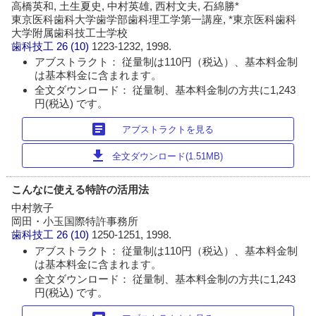
高橋英和, 土生夏史, 中村英雄, 西村文夫, 石綿勝*
東京医科歯科大学歯学部歯科理工学第一講座, *東京医科歯科
大学附属歯科技工士学校
歯科技工
26 (10)
1223-1232, 1998.
アブストラクト： 従量制は110円（税込）、基本料金制
は基本料金に含まれます。
全文ダウンロード： 従量制、基本料金制の方共に1,243
円(税込) です。
article
アブストラクトを見る
download
全文ダウンロード(1.51MB)
こんなに使える特許の活用法
中村敦子
岡田・小玉国際特許事務所
歯科技工
26 (10)
1250-1251, 1998.
アブストラクト： 従量制は110円（税込）、基本料金制
は基本料金に含まれます。
全文ダウンロード： 従量制、基本料金制の方共に1,243
円(税込) です。