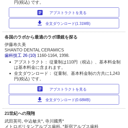
円(税込) です。
article
アブストラクトを見る
download
全文ダウンロード(1.31MB)
各国のラボから最適のラボ環鏡を探る
伊藤布久美
SHANTO DENTAL CERAMICS
歯科技工
26 (10)
1160-1164, 1998.
アブストラクト： 従量制は110円（税込）、基本料金制
は基本料金に含まれます。
全文ダウンロード： 従量制、基本料金制の方共に1,243
円(税込) です。
article
アブストラクトを見る
download
全文ダウンロード(0.68MB)
21世紀への飛翔
武田英司, 中込敏夫*, 寺川國秀*
メトロポリタンアルプス歯科, *新宿アルプス歯科