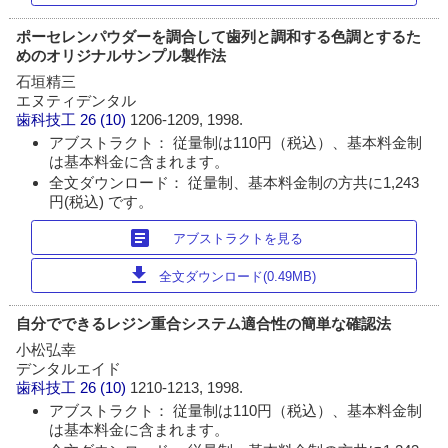
ポーセレンパウダーを調合して歯列と調和する色調とするた
めのオリジナルサンプル製作法
石垣精三
エヌティデンタル
歯科技工
26 (10)
1206-1209, 1998.
アブストラクト： 従量制は110円（税込）、基本料金制
は基本料金に含まれます。
全文ダウンロード： 従量制、基本料金制の方共に1,243
円(税込) です。
article
アブストラクトを見る
download
全文ダウンロード(0.49MB)
自分でできるレジン重合システム適合性の簡単な確認法
小松弘幸
デンタルエイド
歯科技工
26 (10)
1210-1213, 1998.
アブストラクト： 従量制は110円（税込）、基本料金制
は基本料金に含まれます。