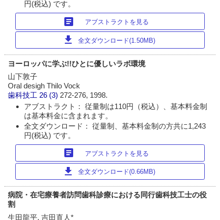
円(税込) です。
article
アブストラクトを見る
download
全文ダウンロード(1.50MB)
ヨーロッパに学ぶ!!ひとに優しいラボ環境
山下敦子
Oral desigh Thilo Vock
歯科技工
26 (3)
272-276, 1998.
アブストラクト： 従量制は110円（税込）、基本料金制
は基本料金に含まれます。
全文ダウンロード： 従量制、基本料金制の方共に1,243
円(税込) です。
article
アブストラクトを見る
download
全文ダウンロード(0.66MB)
病院・在宅療養者訪問歯科診療における同行歯科技工士の役
割
生田龍平, 吉田直人*