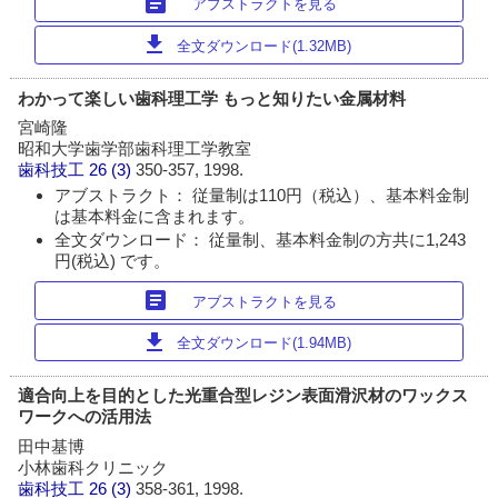
article
アブストラクトを見る
download
全文ダウンロード(1.32MB)
わかって楽しい歯科理工学 もっと知りたい金属材料
宮崎隆
昭和大学歯学部歯科理工学教室
歯科技工
26 (3)
350-357, 1998.
アブストラクト： 従量制は110円（税込）、基本料金制
は基本料金に含まれます。
全文ダウンロード： 従量制、基本料金制の方共に1,243
円(税込) です。
article
アブストラクトを見る
download
全文ダウンロード(1.94MB)
適合向上を目的とした光重合型レジン表面滑沢材のワックス
ワークへの活用法
田中基博
小林歯科クリニック
歯科技工
26 (3)
358-361, 1998.