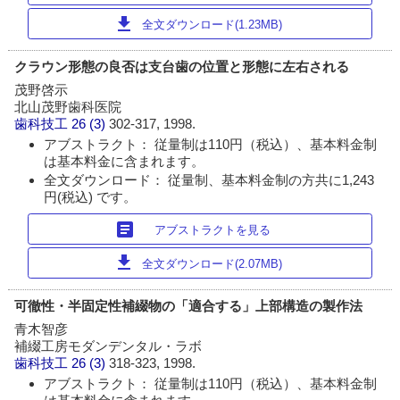
download
全文ダウンロード(1.23MB)
クラウン形態の良否は支台歯の位置と形態に左右される
茂野啓示
北山茂野歯科医院
歯科技工
26 (3)
302-317, 1998.
アブストラクト： 従量制は110円（税込）、基本料金制
は基本料金に含まれます。
全文ダウンロード： 従量制、基本料金制の方共に1,243
円(税込) です。
article
アブストラクトを見る
download
全文ダウンロード(2.07MB)
可徹性・半固定性補綴物の「適合する」上部構造の製作法
青木智彦
補綴工房モダンデンタル・ラボ
歯科技工
26 (3)
318-323, 1998.
アブストラクト： 従量制は110円（税込）、基本料金制