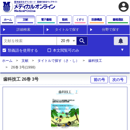
account_circle
ホーム
文献
電子書籍
動画
くすり
医療機器
書籍通販
詳細検索
タイトルで探す
分野で探す
search
notifications
類義語を使用する
本文閲覧可のみ
ホーム
文献
タイトルで探す（さ・し）
歯科技工
26巻 3号(1998)
歯科技工 26巻 3号
前の号
次の号