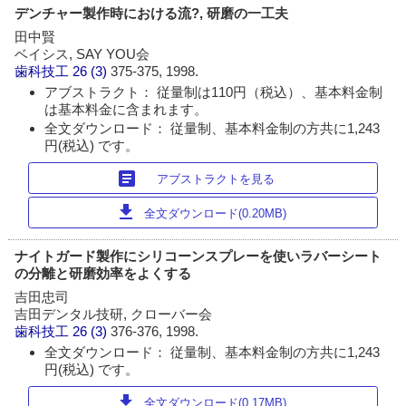
デンチャー製作時における流?, 研磨の一工夫
田中賢
ベイシス, SAY YOU会
歯科技工
26 (3)
375-375, 1998.
アブストラクト： 従量制は110円（税込）、基本料金制
は基本料金に含まれます。
全文ダウンロード： 従量制、基本料金制の方共に1,243
円(税込) です。
article
アブストラクトを見る
download
全文ダウンロード(0.20MB)
ナイトガード製作にシリコーンスプレーを使いラバーシート
の分離と研磨効率をよくする
吉田忠司
吉田デンタル技研, クローバー会
歯科技工
26 (3)
376-376, 1998.
全文ダウンロード： 従量制、基本料金制の方共に1,243
円(税込) です。
download
全文ダウンロード(0.17MB)