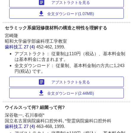
article
アブストラクトを見る
download
全文ダウンロード(1.07MB)
セラミック系歯冠修復材料の構造と特性を理解する
宮崎隆
昭和大学歯学部歯科理工学教室
歯科技工
27 (4)
452-462, 1999.
アブストラクト： 従量制は110円（税込）、基本料金制
は基本料金に含まれます。
全文ダウンロード： 従量制、基本料金制の方共に1,243
円(税込) です。
article
アブストラクトを見る
download
全文ダウンロード(2.44MB)
ウイルスって何? 細菌って何?
深谷敬一, 石川泰樹*
国立名古屋病院歯科口腔外科, *聖霊病院歯科口腔外科
歯科技工
27 (4)
463-468, 1999.