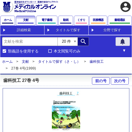
account_circle
ホーム
文献
電子書籍
動画
くすり
医療機器
書籍通販
詳細検索
タイトルで探す
分野で探す
search
notifications
類義語を使用する
本文閲覧可のみ
ホーム
文献
タイトルで探す（さ・し）
歯科技工
27巻 4号(1999)
歯科技工 27巻 4号
前の号
次の号