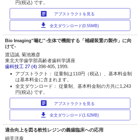
円(税込) です。
article
アブストラクトを見る
download
全文ダウンロード(0.55MB)
Bio Imaging“噛む”-生体で機能する「補綴装置の製作」に向
けて-
渡辺誠, 菊池雅彦
東北大学歯学部高齢者歯科学講座
歯科技工
27 (4)
398-405, 1999.
アブストラクト： 従量制は110円（税込）、基本料金制
は基本料金に含まれます。
全文ダウンロード： 従量制、基本料金制の方共に1,243
円(税込) です。
article
アブストラクトを見る
download
全文ダウンロード(1.62MB)
適合向上を図る軟性レジンの義歯臨床への応用
細見洋泰