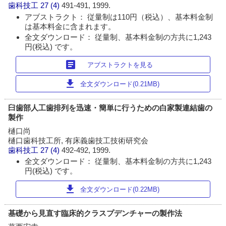
歯科技工
27 (4)
491-491, 1999.
アブストラクト： 従量制は110円（税込）、基本料金制
は基本料金に含まれます。
全文ダウンロード： 従量制、基本料金制の方共に1,243
円(税込) です。
article
アブストラクトを見る
download
全文ダウンロード(0.21MB)
臼歯部人工歯排列を迅速・簡単に行うための白家製連結歯の
製作
樋口尚
樋口歯科技工所, 有床義歯技工技術研究会
歯科技工
27 (4)
492-492, 1999.
全文ダウンロード： 従量制、基本料金制の方共に1,243
円(税込) です。
download
全文ダウンロード(0.22MB)
基礎から見直す臨床的クラスプデンチャーの製作法