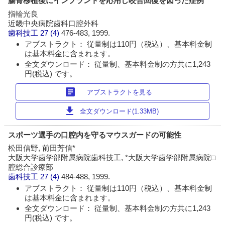
腸骨移植後にインプラントを応用し咬合回復を図った症例
指輪光良
近畿中央病院歯科口腔外科
歯科技工
27 (4)
476-483, 1999.
アブストラクト： 従量制は110円（税込）、基本料金制
は基本料金に含まれます。
全文ダウンロード： 従量制、基本料金制の方共に1,243
円(税込) です。
article
アブストラクトを見る
download
全文ダウンロード(1.33MB)
スポーツ選手の口腔内を守るマウスガードの可能性
松田信野, 前田芳信*
大阪大学歯学部附属病院歯科技工, *大阪大学歯学部附属病院□
腔総合診療部
歯科技工
27 (4)
484-488, 1999.
アブストラクト： 従量制は110円（税込）、基本料金制
は基本料金に含まれます。
全文ダウンロード： 従量制、基本料金制の方共に1,243
円(税込) です。