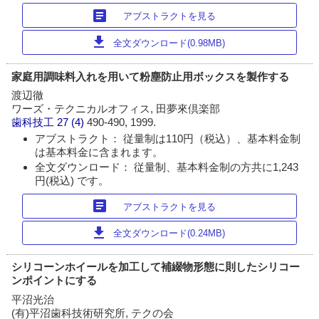
article
アブストラクトを見る
download
全文ダウンロード(0.98MB)
家庭用調味料入れを用いて粉塵防止用ボックスを製作する
渡辺徹
ワーズ・テクニカルオフィス, 田夢來倶楽部
歯科技工
27 (4)
490-490, 1999.
アブストラクト： 従量制は110円（税込）、基本料金制
は基本料金に含まれます。
全文ダウンロード： 従量制、基本料金制の方共に1,243
円(税込) です。
article
アブストラクトを見る
download
全文ダウンロード(0.24MB)
シリコーンホイールを加工して補綴物形態に則したシリコー
ンポイントにする
平沼光治
(有)平沼歯科技術研究所, テクの会