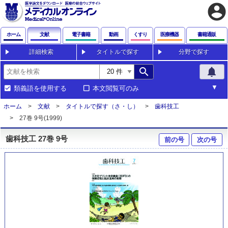
account_circle
ホーム
文献
電子書籍
動画
くすり
医療機器
書籍通販
詳細検索
タイトルで探す
分野で探す
search
notifications
類義語を使用する
本文閲覧可のみ
ホーム
文献
タイトルで探す（さ・し）
歯科技工
27巻 9号(1999)
歯科技工 27巻 9号
前の号
次の号