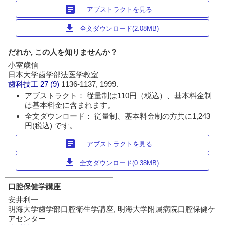
article
アブストラクトを見る
download
全文ダウンロード(2.08MB)
だれか, この人を知りませんか？
小室歳信
日本大学歯学部法医学教室
歯科技工
27 (9)
1136-1137, 1999.
アブストラクト： 従量制は110円（税込）、基本料金制
は基本料金に含まれます。
全文ダウンロード： 従量制、基本料金制の方共に1,243
円(税込) です。
article
アブストラクトを見る
download
全文ダウンロード(0.38MB)
口腔保健学講座
安井利一
明海大学歯学部口腔衛生学講座, 明海大学附属病院口腔保健ケ
アセンター