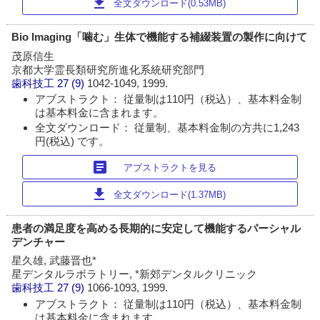
download
全文ダウンロード(0.53MB)
Bio Imaging「噛む」生体で機能する補綴装置の製作に向けて
茂原信生
京都大学霊長類研究所進化系統研究部門
歯科技工
27 (9)
1042-1049, 1999.
アブストラクト： 従量制は110円（税込）、基本料金制
は基本料金に含まれます。
全文ダウンロード： 従量制、基本料金制の方共に1,243
円(税込) です。
article
アブストラクトを見る
download
全文ダウンロード(1.37MB)
患者の満足度を高める長期的に安定して機能するパーシャル
デンチャー
星久雄, 武藤晋也*
星デンタルラボラトリー, *新郊デンタルクリニック
歯科技工
27 (9)
1066-1093, 1999.
アブストラクト： 従量制は110円（税込）、基本料金制
は基本料金に含まれます。