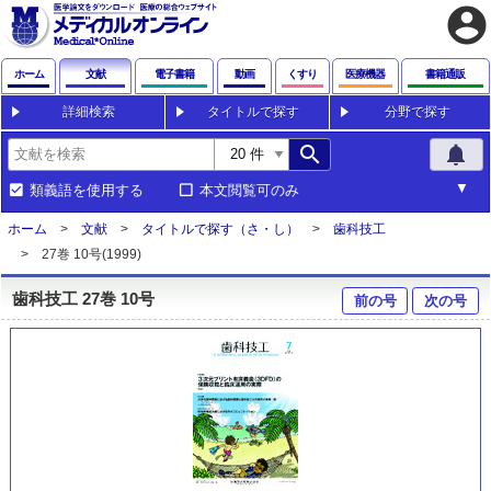
account_circle
ホーム
文献
電子書籍
動画
くすり
医療機器
書籍通販
詳細検索
タイトルで探す
分野で探す
search
notifications
類義語を使用する
本文閲覧可のみ
ホーム
文献
タイトルで探す（さ・し）
歯科技工
27巻 10号(1999)
歯科技工 27巻 10号
前の号
次の号