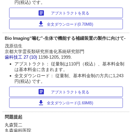
円(税込) です。
article
アブストラクトを見る
download
全文ダウンロード(0.70MB)
Bio Imaging“噛む”-生体で機能する補綴装置の製作に向けて-
茂原信生
京都大学霊長類研究所進化系統研究部門
歯科技工
27 (10)
1198-1205, 1999.
アブストラクト： 従量制は110円（税込）、基本料金制
は基本料金に含まれます。
全文ダウンロード： 従量制、基本料金制の方共に1,243
円(税込) です。
article
アブストラクトを見る
download
全文ダウンロード(1.69MB)
問題提起
丸森賢二
丸森歯科医院