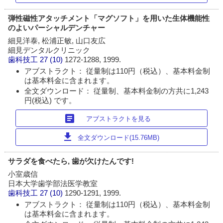
弾性磁性アタッチメント「マグソフト」を用いた生体機能性
のよいパーシャルデンチャー
細見洋泰, 松浦正敏, 山口友広
細見デンタルクリニック
歯科技工
27 (10)
1272-1288, 1999.
アブストラクト： 従量制は110円（税込）、基本料金制
は基本料金に含まれます。
全文ダウンロード： 従量制、基本料金制の方共に1,243
円(税込) です。
article
アブストラクトを見る
download
全文ダウンロード(15.76MB)
サラダを食べたら, 歯が欠けたんです!
小室歳信
日本大学歯学部法医学教室
歯科技工
27 (10)
1290-1291, 1999.
アブストラクト： 従量制は110円（税込）、基本料金制
は基本料金に含まれます。