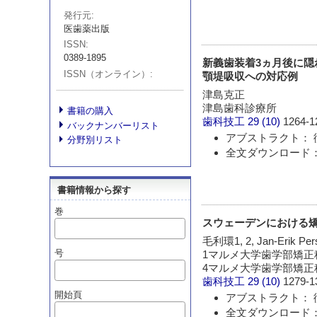
発行元
医歯薬出版
ISSN
0389-1895
新義歯装着3ヵ月後に隠れて
ISSN（オンライン）
顎堤吸収への対応例
津島克正
津島歯科診療所
書籍の購入
歯科技工
29 (10)
1264-1
バックナンバーリスト
アブストラクト： 
分野別リスト
全文ダウンロード： 
書籍情報から探す
巻
スウェーデンにおける
毛利環1, 2, Jan-Erik Pers
号
1マルメ大学歯学部矯正
4マルメ大学歯学部矯正
歯科技工
29 (10)
1279-1
開始頁
アブストラクト： 
全文ダウンロード： 