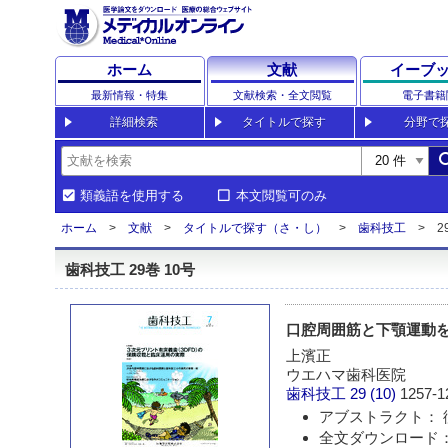
ホーム
文献
イーブ
最新情報・特集
文献検索・全文閲覧
電子書籍
詳細検索
タイトルで探す
分野で
sea
類義語を使用する
本文閲覧可のみ
ホーム
文献
タイトルで探す（さ・し）
歯科技工
2
歯科技工 29巻 10号
口腔周囲筋と下顎運動
上濱正
ウエハマ歯科医院
歯科技工
29 (10)
1257-1
アブストラクト： 
全文ダウンロード： 