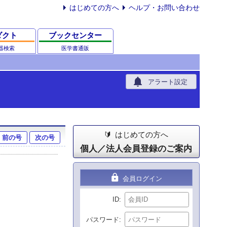
はじめての方へ
ヘルプ・お問い合わせ
ダクト
ブックセンター
器検索
医学書通販
notifications
アラート設定
はじめての方へ
前の号
次の号
個人／法人会員登録のご案内
lock
会員ログイン
ID
パスワード