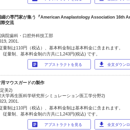
が集う『American Anaplastology Association 16th Ann
国際交流
属病院歯科・口腔外科技工部
319, 2001.
従量制は110円（税込）、基本料金制は基本料金に含まれます。
従量制、基本料金制の方共に1,243円(税込) です。
article
download
アブストラクトを見る
全文ダウンロー
ツ用マウスガードの製作
堤定美2)
 京都大学再生医科学研究所シミュレーション医工学分野2)
323, 2001.
従量制は110円（税込）、基本料金制は基本料金に含まれます。
従量制、基本料金制の方共に1,243円(税込) です。
article
download
アブストラクトを見る
全文ダウンロー