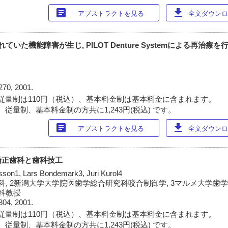
article
download
アブストラクトを見る
全文ダウンロー
いた機能障害が生じ, PILOT Denture Systemによる再治療
270, 2001.
従量制は110円（税込）、基本料金制は基本料金に含まれます。
従量制、基本料金制の方共に1,243円(税込) です。
article
download
アブストラクトを見る
全文ダウンロー
矯正歯科と歯科技工
son1, Lars Bondemark3, Juri Kurol4
科, 2新潟大学大学院医歯学総合研究科咬合制御学, 3マルメ大学歯
科教授
304, 2001.
従量制は110円（税込）、基本料金制は基本料金に含まれます。
従量制、基本料金制の方共に1,243円(税込) です。