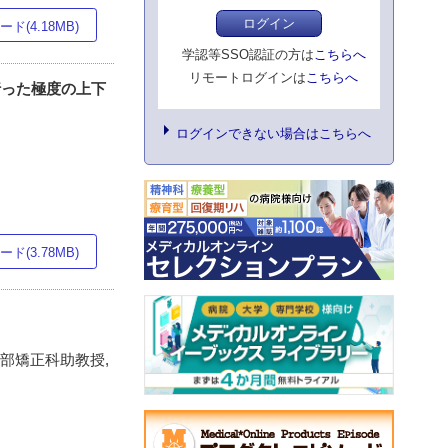
ログイン
ド(4.18MB)
学認等SSO認証の方は
こちらへ
リモートログインは
こちらへ
を行った極度の上下
ログインできない場合はこちらへ
ド(3.78MB)
学部矯正科助教授,