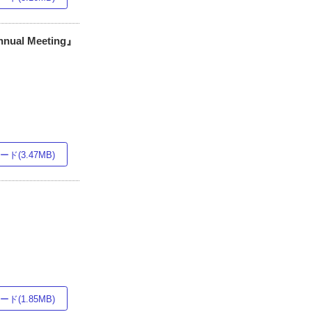
ual Meeting』
ド(3.47MB)
ド(1.85MB)