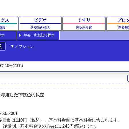
ックス
ビデオ
くすり
プロ
閲覧
医療動画視聴
医薬品検索
医療機
探す
学会・出版社で探す
rch
オプション
9巻 10号(2001)
を考慮した下顎位の決定
263, 2001.
従量制は110円（税込）、基本料金制は基本料金に含まれます。
従量制、基本料金制の方共に1,243円(税込) です。