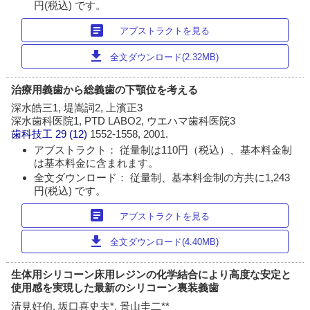
円(税込) です。
article
アブストラクトを見る
download
全文ダウンロード(2.32MB)
治療用義歯から総義歯の下顎位を考える
深水皓三1, 堤嵩詞2, 上濱正3
深水歯科医院1, PTD LABO2, ウエハマ歯科医院3
歯科技工
29 (12)
1552-1558, 2001.
アブストラクト： 従量制は110円（税込）、基本料金制
は基本料金に含まれます。
全文ダウンロード： 従量制、基本料金制の方共に1,243
円(税込) です。
article
アブストラクトを見る
download
全文ダウンロード(4.40MB)
生体用シリコーン床用レジンの化学結合により高度な安定と
使用感を実現した最新のシリコーン裏装義歯
清見好伯, 坂口喜史夫*, 景山圭二**