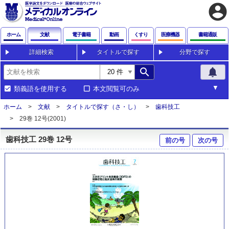
account_circle
ホーム
文献
電子書籍
動画
くすり
医療機器
書籍通販
詳細検索
タイトルで探す
分野で探す
search
notifications
類義語を使用する
本文閲覧可のみ
ホーム
文献
タイトルで探す（さ・し）
歯科技工
29巻 12号(2001)
歯科技工 29巻 12号
前の号
次の号