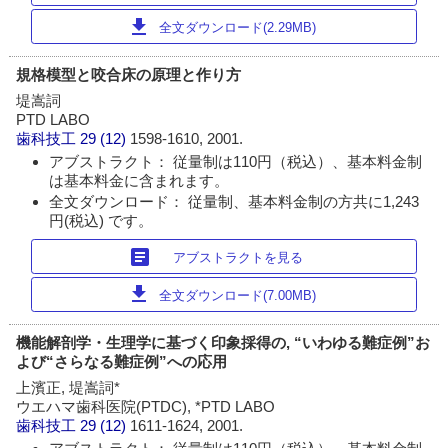
download
全文ダウンロード(2.29MB)
規格模型と咬合床の原理と作り方
堤嵩詞
PTD LABO
歯科技工
29 (12)
1598-1610, 2001.
アブストラクト： 従量制は110円（税込）、基本料金制
は基本料金に含まれます。
全文ダウンロード： 従量制、基本料金制の方共に1,243
円(税込) です。
article
アブストラクトを見る
download
全文ダウンロード(7.00MB)
機能解剖学・生理学に基づく印象採得の, “いわゆる難症例”お
よび“さらなる難症例”への応用
上濱正, 堤嵩詞*
ウエハマ歯科医院(PTDC), *PTD LABO
歯科技工
29 (12)
1611-1624, 2001.