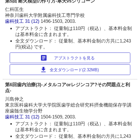
第5回 耐火模型の作り方-寒天vsシリコーン
仁科匡生
神奈川歯科大学附属歯科技工専門学校
歯科技工
31 (12)
1496-1503, 2003.
アブストラクト： 従量制は110円（税込）、基本料金制
は基本料金に含まれます。
全文ダウンロード： 従量制、基本料金制の方共に1,243
円(税込) です。
article
アブストラクトを見る
download
全文ダウンロード(2.32MB)
第6回歯内治療(3)-メタルコアorレジンコア?その問題点と利
点-
川島伸之
東京医科歯科大学大学院医歯学総合研究科摂食機能保存学講
座歯髄生物学分野
歯科技工
31 (12)
1504-1509, 2003.
アブストラクト： 従量制は110円（税込）、基本料金制
は基本料金に含まれます。
全文ダウンロード： 従量制、基本料金制の方共に1,243