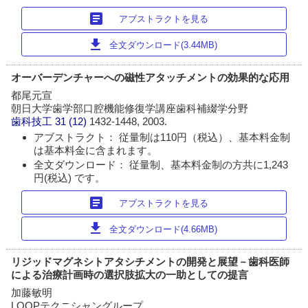
article
アブストラクトを見る
download
全文ダウンロード(3.44MB)
オーバーデンチャーへの磁性アタッチメントの効果的な応用
都尾元宣
朝日大学歯学部口腔機能修復学講座歯科補綴学分野
歯科技工
31 (12)
1432-1448, 2003.
アブストラクト： 従量制は110円（税込）、基本料金制
は基本料金に含まれます。
全文ダウンロード： 従量制、基本料金制の方共に1,243
円(税込) です。
article
アブストラクトを見る
download
全文ダウンロード(4.66MB)
リジッドマグネシトアタシチメントの開発と展望－歯科医師
による治療計画時の選択肢拡大の一助としての提言
加藤敏明
LOOPテクニシャングループ