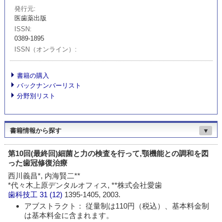
発行元
医歯薬出版
ISSN
0389-1895
ISSN（オンライン）
書籍の購入
バックナンバーリスト
分野別リスト
書籍情報から探す
▼
第10回(最終回)細菌と力の検査を行って,顎機能との調和を図
った歯冠修復治療
西川義昌*, 内海賢二**
*代々木上原デンタルオフィス, **株式会社愛歯
歯科技工
31 (12)
1395-1405, 2003.
アブストラクト： 従量制は110円（税込）、基本料金制
は基本料金に含まれます。