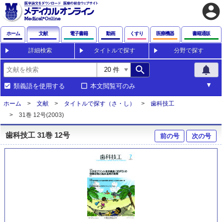
account_circle
ホーム
文献
電子書籍
動画
くすり
医療機器
書籍通販
詳細検索
タイトルで探す
分野で探す
search
notifications
類義語を使用する
本文閲覧可のみ
ホーム
文献
タイトルで探す（さ・し）
歯科技工
31巻 12号(2003)
歯科技工 31巻 12号
前の号
次の号