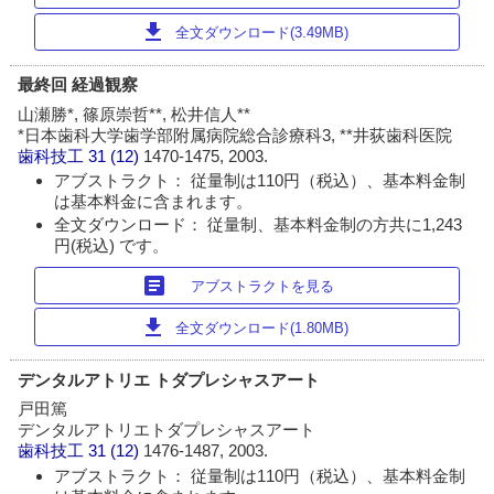
download
全文ダウンロード(3.49MB)
最終回 経過観察
山瀬勝*, 篠原崇哲**, 松井信人**
*日本歯科大学歯学部附属病院総合診療科3, **井荻歯科医院
歯科技工
31 (12)
1470-1475, 2003.
アブストラクト： 従量制は110円（税込）、基本料金制
は基本料金に含まれます。
全文ダウンロード： 従量制、基本料金制の方共に1,243
円(税込) です。
article
アブストラクトを見る
download
全文ダウンロード(1.80MB)
デンタルアトリエ トダプレシャスアート
戸田篤
デンタルアトリエトダプレシャスアート
歯科技工
31 (12)
1476-1487, 2003.
アブストラクト： 従量制は110円（税込）、基本料金制