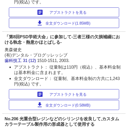
円(税込) です。
article
アブストラクトを見る
download
全文ダウンロード(1.85MB)
「第8回PSD学術大会」に参加して-三者三様の欠損補綴にお
ける執念・熱意かほとばしる-
奥森健史
(有)デンタル・プログッレッシブ
歯科技工
31 (12)
1510-1511, 2003.
アブストラクト： 従量制は110円（税込）、基本料金制
は基本料金に含まれます。
全文ダウンロード： 従量制、基本料金制の方共に1,243
円(税込) です。
article
アブストラクトを見る
download
全文ダウンロード(0.58MB)
No.206 光重合型レジンなどのシリンジを改良して,カスタム
カラーテーブル製作用の形成器として使用する