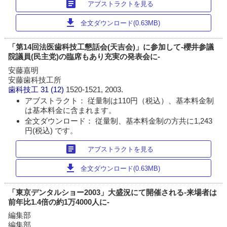
article
アブストラクトを見る
download
全文ダウンロード(0.63MB)
「第14回法医歯科技工懇話会(天吉会)」に参加して-櫻井参議
院議員(民主党)の臨席もあり充実の発表会に-
安藤嘉明
安藤歯科技工所
歯科技工
31 (12)
1520-1521, 2003.
アブストラクト： 従量制は110円（税込）、基本料金制
は基本料金に含まれます。
全文ダウンロード： 従量制、基本料金制の方共に1,243
円(税込) です。
article
アブストラクトを見る
download
全文ダウンロード(0.63MB)
「東京デンタルショー2003」大盛況にて開催される-来場者は
前年比1.4倍の約1万4000人に-
編集部
編集部