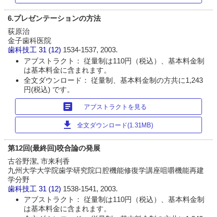
6.プレゼンテーションの方法
荻原治
金子歯科医院
歯科技工
31 (12)
1534-1537, 2003.
アブストラクト： 従量制は110円（税込）、基本料金制
は基本料金に含まれます。
全文ダウンロード： 従量制、基本料金制の方共に1,243
円(税込) です。
article
アブストラクトを見る
download
全文ダウンロード(1.31MB)
第12回(最終回)咬合論の発展
古谷野潔, 市来利香
九州大学大学院歯学研究院口腔機能修復学講座咀嚼機能再建
学分野
歯科技工
31 (12)
1538-1541, 2003.
アブストラクト： 従量制は110円（税込）、基本料金制
は基本料金に含まれます。