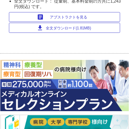
全文ダウンロード： 従量制、基本料金制の方共に1,243
円(税込) です。
article
アブストラクトを見る
download
全文ダウンロード(1.81MB)