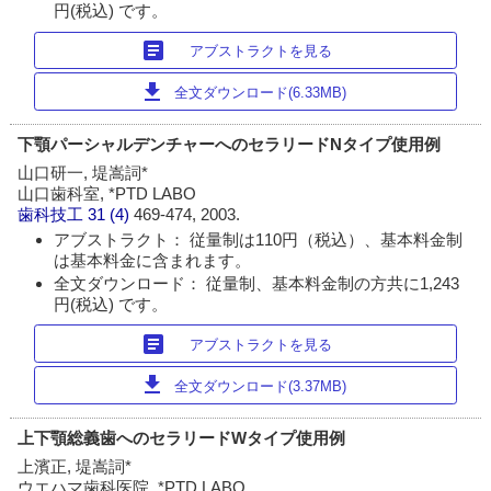
円(税込) です。
article
アブストラクトを見る
download
全文ダウンロード(6.33MB)
下顎パーシャルデンチャーへのセラリードNタイプ使用例
山口研一, 堤嵩詞*
山口歯科室, *PTD LABO
歯科技工
31 (4)
469-474, 2003.
アブストラクト： 従量制は110円（税込）、基本料金制
は基本料金に含まれます。
全文ダウンロード： 従量制、基本料金制の方共に1,243
円(税込) です。
article
アブストラクトを見る
download
全文ダウンロード(3.37MB)
上下顎総義歯へのセラリードWタイプ使用例
上濱正, 堤嵩詞*
ウエハマ歯科医院, *PTD LABO