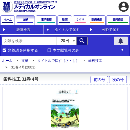
account_circle
ホーム
文献
電子書籍
動画
くすり
医療機器
書籍通販
詳細検索
タイトルで探す
分野で探す
search
notifications
類義語を使用する
本文閲覧可のみ
ホーム
文献
タイトルで探す（さ・し）
歯科技工
31巻 4号(2003)
歯科技工 31巻 4号
前の号
次の号