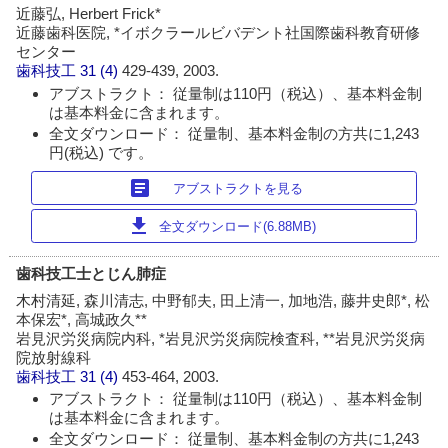
近藤弘, Herbert Frick*
近藤歯科医院, *イボクラールビバデント社国際歯科教育研修
センター
歯科技工
31 (4)
429-439, 2003.
アブストラクト： 従量制は110円（税込）、基本料金制
は基本料金に含まれます。
全文ダウンロード： 従量制、基本料金制の方共に1,243
円(税込) です。
article
アブストラクトを見る
download
全文ダウンロード(6.88MB)
歯科技工士とじん肺症
木村清延, 森川清志, 中野郁夫, 田上清一, 加地浩, 藤井史郎*, 松
本保宏*, 高城政久**
岩見沢労災病院内科, *岩見沢労災病院検査科, **岩見沢労災病
院放射線科
歯科技工
31 (4)
453-464, 2003.
アブストラクト： 従量制は110円（税込）、基本料金制
は基本料金に含まれます。
全文ダウンロード： 従量制、基本料金制の方共に1,243