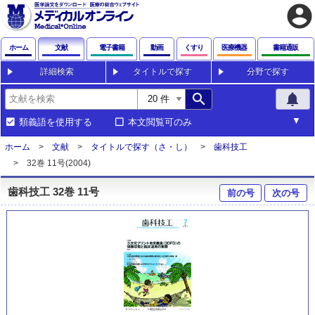
account_circle
ホーム
文献
電子書籍
動画
くすり
医療機器
書籍通販
詳細検索
タイトルで探す
分野で探す
search
notifications
類義語を使用する
本文閲覧可のみ
ホーム
文献
タイトルで探す（さ・し）
歯科技工
32巻 11号(2004)
歯科技工 32巻 11号
前の号
次の号