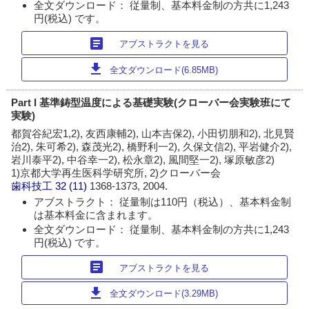
全文ダウンロード： 従量制、基本料金制の方共に1,243
円(税込) です。
article
アブストラクトを見る
download
全文ダウンロード(6.85MB)
Part I 基準鋳型温度による基礎実験(クローバー会実験班にて
実験)
都賀谷紀宏1,2), 友西康輔2), 山本吉保2), 小田切朋和2), 北見賢
治2), 朱可希2), 森茂光2), 橋野利一2), 久保文信2), 平岩健介2),
岩川泰平2), 中谷幸一2), 松永章2), 風間堅一2), 塚原敏彦2)
1)京都大学再生医科学研究所, 2)クローバー会
歯科技工
32 (11)
1368-1373, 2004.
アブストラクト： 従量制は110円（税込）、基本料金制
は基本料金に含まれます。
全文ダウンロード： 従量制、基本料金制の方共に1,243
円(税込) です。
article
アブストラクトを見る
download
全文ダウンロード(3.29MB)