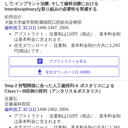
して‐インプラント治療, そして歯科治療における
Interdisciplinaryな取り組みの必要性を実感する
松田信介
大阪大学歯学部附属病院口腔総合診療部
歯科技工
32 (11)
1446-1447, 2004.
アブストラクト： 従量制は110円（税込）、基本料金制
は基本料金に含まれます。
全文ダウンロード： 従量制、基本料金制の方共に1,243
円(税込) です。
article
アブストラクトを見る
download
全文ダウンロード(1.24MB)
Step 2 対顎関係に合った人工歯排列‐4. ポスタリスによる
Class I～III症例の排列（アンタリス＆ポスタリス）
近藤弘
近藤歯科医院
歯科技工
32 (11)
1448-1462, 2004.
アブストラクト： 従量制は110円（税込）、基本料金制
は基本料金に含まれます。
全文ダウンロード： 従量制、基本料金制の方共に1,243