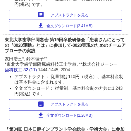
円(税込) です。
article
アブストラクトを見る
download
全文ダウンロード(2.41MB)
東北大学歯学部同窓会 第19回卒後研修会「患者さんにとって
の『8020運動』とは」に参加して‐8020実現のためのチームア
プローチの実践
友田浩三*, 鈴木理子**
*東北大学歯学部附属歯科技工士学校, **株式会社ジーシー
歯科技工
32 (11)
1444-1445, 2004.
アブストラクト： 従量制は110円（税込）、基本料金制
は基本料金に含まれます。
全文ダウンロード： 従量制、基本料金制の方共に1,243
円(税込) です。
article
アブストラクトを見る
download
全文ダウンロード(1.28MB)
「第34回 日本口腔インプラント学会総会・学術大会」に参加