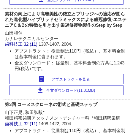
素材の向上により高審美性の確立とブリッジへの適応が図ら
れた進化型ハイブリッドセラミックスによる歯冠修復‐エステ
ニアC＆Bの特徴を引き出す歯冠修復物製作のStep by Step
山田和伸
カナレテクニカルセンター
歯科技工
32 (11)
1387-1407, 2004.
アブストラクト： 従量制は110円（税込）、基本料金制
は基本料金に含まれます。
全文ダウンロード： 従量制、基本料金制の方共に1,243
円(税込) です。
article
アブストラクトを見る
download
全文ダウンロード(11.01MB)
第3回 コーヌスクローネの術式と基礎ステップ
山下正晃, 和田弘毅*
和田精密歯研アタッチメントデンチャー科, *和田精密歯研
歯科技工
32 (11)
1408-1422, 2004.
アブストラクト： 従量制は110円（税込）、基本料金制