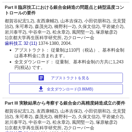
Part II 臨床技工における銀合金鋳造の問題点と鋳型温度コン
トロールの要件
都賀谷紀宏1,2), 友西康輔2), 山本吉保2), 小田切朋和2), 北見賢
治2), 朱可希2), 森茂光2), 橋野利一2), 久保文信2), 平岩健介2),
岩川泰平2), 中谷幸一2), 松永章2), 風間堅一2), 塚原敏彦2)
1)京都大学再生医科学研究所, 2)クローバー会
歯科技工
32 (11)
1374-1380, 2004.
アブストラクト： 従量制は110円（税込）、基本料金制
は基本料金に含まれます。
全文ダウンロード： 従量制、基本料金制の方共に1,243
円(税込) です。
article
アブストラクトを見る
download
全文ダウンロード(3.86MB)
Part III 実験結果から考察する銀合金の高精度鋳造成立の要件
都賀谷紀宏1,2), 友西康輔2), 山本吉保2), 小田切朋和2), 北見賢
治2), 朱可希2), 森茂光2), 橋野利一2), 久保文信2), 平岩健介2),
岩川泰平2), 中谷幸一2), 松永章2), 風間堅一2), 塚原敏彦2)
1)京都大学再生医科学研究所, 2)クローバー会