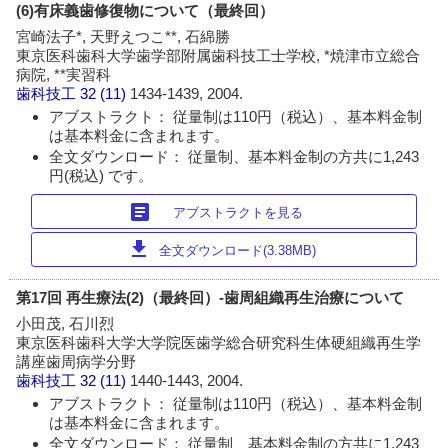
(6)有床義歯修復物について（最終回）
宮崎法子*, 天野えつこ**, 石綿勝
東京医科歯科大学歯学部附属歯科技工士学校, *焼津市立総合
病院, **実習科
歯科技工
32 (11)
1434-1439, 2004.
アブストラクト： 従量制は110円（税込）、基本料金制
は基本料金に含まれます。
全文ダウンロード： 従量制、基本料金制の方共に1,243
円(税込) です。
article
アブストラクトを見る
download
全文ダウンロード(3.38MB)
第17回 再生療法(2)（最終回）‐歯周組織再生治療について
小田茂, 石川烈
東京医科歯科大学大学院医歯学総合研究科生体硬組織再生学
講座歯周病学分野
歯科技工
32 (11)
1440-1443, 2004.
アブストラクト： 従量制は110円（税込）、基本料金制
は基本料金に含まれます。
全文ダウンロード： 従量制、基本料金制の方共に1,243