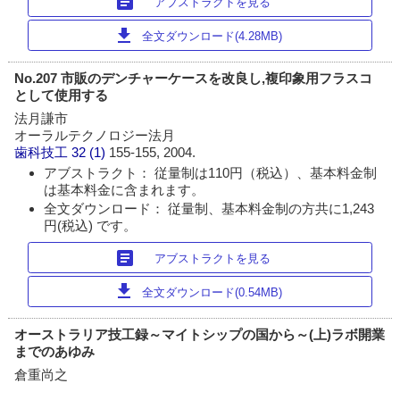
article
アブストラクトを見る
download
全文ダウンロード(4.28MB)
No.207 市販のデンチャーケースを改良し,複印象用フラスコ
として使用する
法月謙市
オーラルテクノロジー法月
歯科技工
32 (1)
155-155, 2004.
アブストラクト： 従量制は110円（税込）、基本料金制
は基本料金に含まれます。
全文ダウンロード： 従量制、基本料金制の方共に1,243
円(税込) です。
article
アブストラクトを見る
download
全文ダウンロード(0.54MB)
オーストラリア技工録～マイトシップの国から～(上)ラボ開業
までのあゆみ
倉重尚之