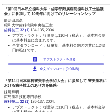
「第9回日本私立歯科大学・歯学部附属病院歯科技工士協議
会」に参加して-10周年に向けてのリレーションシップ-
鍛治田忠彦
昭和大学歯科病院中央技工室
歯科技工
32 (1)
134-135, 2004.
アブストラクト： 従量制は110円（税込）、基本料金制
は基本料金に含まれます。
全文ダウンロード： 従量制、基本料金制の方共に1,243
円(税込) です。
article
アブストラクトを見る
download
全文ダウンロード(0.96MB)
「第14回日本歯科審美学会学術大会」に参加して-審美歯科に
おける歯科技工のあり方を痛感-
妹尾輝明
広島歯科技術専門学校
歯科技工
32 (1)
136-137, 2004.
アブストラクト： 従量制は110円（税込）、基本料金制
は基本料金に含まれます。