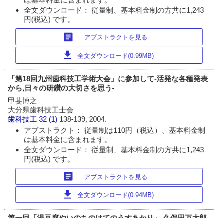
全文ダウンロード： 従量制、基本料金制の方共に1,243
円(税込) です。
article
アブストラクトを見る
download
全文ダウンロード(0.99MB)
「第18回九州歯科技工学術大会」に参加して-活発な各種発表
から,日々の研鑽の大切さを思う-
甲斐博之
大分県歯科技工士会
歯科技工
32 (1)
138-139, 2004.
アブストラクト： 従量制は110円（税込）、基本料金制
は基本料金に含まれます。
全文ダウンロード： 従量制、基本料金制の方共に1,243
円(税込) です。
article
アブストラクトを見る
download
全文ダウンロード(0.94MB)
第一回「湯豆腐やいのちのはてのうすあかり」 久保田万太郎