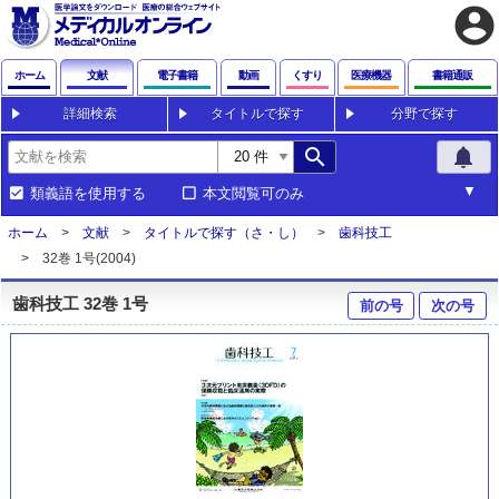
account_circle
ホーム
文献
電子書籍
動画
くすり
医療機器
書籍通販
詳細検索
タイトルで探す
分野で探す
search
notifications
類義語を使用する
本文閲覧可のみ
ホーム
文献
タイトルで探す（さ・し）
歯科技工
32巻 1号(2004)
歯科技工 32巻 1号
前の号
次の号