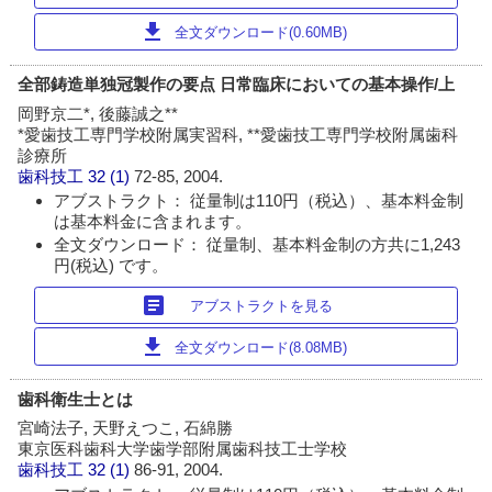
download
全文ダウンロード(0.60MB)
全部鋳造単独冠製作の要点 日常臨床においての基本操作/上
岡野京二*, 後藤誠之**
*愛歯技工専門学校附属実習科, **愛歯技工専門学校附属歯科
診療所
歯科技工
32 (1)
72-85, 2004.
アブストラクト： 従量制は110円（税込）、基本料金制
は基本料金に含まれます。
全文ダウンロード： 従量制、基本料金制の方共に1,243
円(税込) です。
article
アブストラクトを見る
download
全文ダウンロード(8.08MB)
歯科衛生士とは
宮崎法子, 天野えつこ, 石綿勝
東京医科歯科大学歯学部附属歯科技工士学校
歯科技工
32 (1)
86-91, 2004.