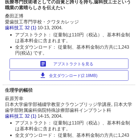
医療専門技術者としての自覚と誇りを持ち,歯科技工士という
職業の素晴らしさを伝えたい
桑田正博
愛歯技工専門学校・クワタカレッジ
歯科技工
32 (1)
10-13, 2004.
アブストラクト： 従量制は110円（税込）、基本料金制
は基本料金に含まれます。
全文ダウンロード： 従量制、基本料金制の方共に1,243
円(税込) です。
article
アブストラクトを見る
download
全文ダウンロード(2.18MB)
生理学的幅径
萩原芳幸
日本大学歯学部補綴学教室クラウンブリッジ学講座, 日本大学
歯学部附属歯科病院特殊診療部歯科インプラント科
歯科技工
32 (1)
14-15, 2004.
アブストラクト： 従量制は110円（税込）、基本料金制
は基本料金に含まれます。
全文ダウンロード： 従量制、基本料金制の方共に1,243