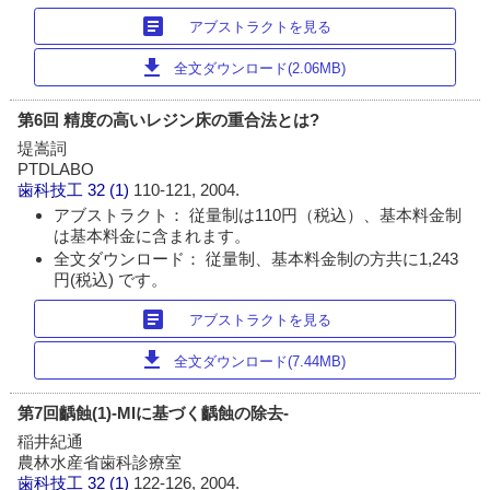
article
アブストラクトを見る
download
全文ダウンロード(2.06MB)
第6回 精度の高いレジン床の重合法とは?
堤嵩詞
PTDLABO
歯科技工
32 (1)
110-121, 2004.
アブストラクト： 従量制は110円（税込）、基本料金制
は基本料金に含まれます。
全文ダウンロード： 従量制、基本料金制の方共に1,243
円(税込) です。
article
アブストラクトを見る
download
全文ダウンロード(7.44MB)
第7回齲蝕(1)-MIに基づく齲蝕の除去-
稲井紀通
農林水産省歯科診療室
歯科技工
32 (1)
122-126, 2004.