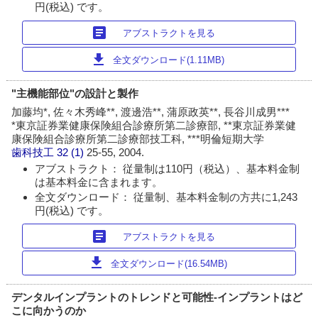
円(税込) です。
article
アブストラクトを見る
download
全文ダウンロード(1.11MB)
"主機能部位"の設計と製作
加藤均*, 佐々木秀峰**, 渡邊浩**, 蒲原政英**, 長谷川成男***
*東京証券業健康保険組合診療所第二診療部, **東京証券業健
康保険組合診療所第二診療部技工科, ***明倫短期大学
歯科技工
32 (1)
25-55, 2004.
アブストラクト： 従量制は110円（税込）、基本料金制
は基本料金に含まれます。
全文ダウンロード： 従量制、基本料金制の方共に1,243
円(税込) です。
article
アブストラクトを見る
download
全文ダウンロード(16.54MB)
デンタルインプラントのトレンドと可能性-インプラントはど
こに向かうのか