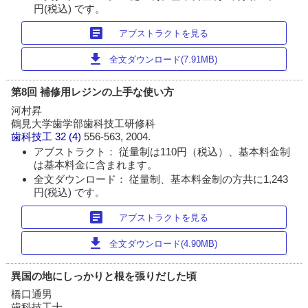
円(税込) です。
article
アブストラクトを見る
download
全文ダウンロード(7.91MB)
第8回 補修用レジンの上手な使い方
河村昇
鶴見大学歯学部歯科技工研修科
歯科技工
32 (4)
556-563, 2004.
アブストラクト： 従量制は110円（税込）、基本料金制
は基本料金に含まれます。
全文ダウンロード： 従量制、基本料金制の方共に1,243
円(税込) です。
article
アブストラクトを見る
download
全文ダウンロード(4.90MB)
異国の地にしっかりと根を張りだした頃
橋口通男
歯科技工士