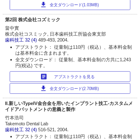
download
全文ダウンロード(1.03MB)
第2回 株式会社コズミック
畠中實
株式会社コスミック, 日本歯科技工所協会東支部
歯科技工
32 (4)
489-493, 2004.
アブストラクト： 従量制は110円（税込）、基本料金制
は基本料金に含まれます。
全文ダウンロード： 従量制、基本料金制の方共に1,243
円(税込) です。
article
アブストラクトを見る
download
全文ダウンロード(2.70MB)
II.新しいTypeIV金合金を用いたインプラント技工-カスタムメ
イドアバットメントの意義と製作
竹本浩司
Takemoto Dental Lab
歯科技工
32 (4)
516-521, 2004.
アブストラクト： 従量制は110円（税込）、基本料金制