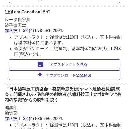
(上)I am Canadian, Eh?
ルーク長谷川
歯科技工士
歯科技工
32 (4)
578-581, 2004.
アブストラクト： 従量制は110円（税込）、基本料金制
は基本料金に含まれます。
全文ダウンロード： 従量制、基本料金制の方共に1,243
円(税込) です。
article
アブストラクトを見る
download
全文ダウンロード(2.55MB)
「日本歯科技工所協会・都築幹彦氏(元ヤマト運輪社長)講演
会」開催される-宅急便の創始者が,歯科技工士に"惰性"と"身
内の常識"からの脱却を説く-
編集部
編集部
歯科技工
32 (4)
586-586, 2004.
アブストラクト： 従量制は110円（税込）、基本料金制