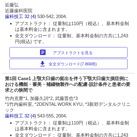
近藤弘
近藤歯科医院
歯科技工
32 (4)
530-542, 2004.
アブストラクト： 従量制は110円（税込）、基本料金制
は基本料金に含まれます。
全文ダウンロード： 従量制、基本料金制の方共に1,243
円(税込) です。
article
アブストラクトを見る
download
全文ダウンロード(7.86MB)
第1回 Case1 上顎大臼歯の挺出を伴う下顎大臼歯欠損症例に
おける機能・審美・補綴物製作への配慮-設計条件と患者の要
求との狭間で
竹内克豊*1, 加藤久詞*2, 武藤晋也*3
*1竹内歯科室, *2DENTAL WORK KYU, *3新郊デンタルクリニ
ック
歯科技工
32 (4)
543-555, 2004.
アブストラクト： 従量制は110円（税込）、基本料金制
は基本料金に含まれます。
全文ダウンロード： 従量制、基本料金制の方共に1,243