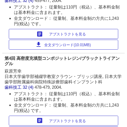
歯科技工
32 (4)
459-477, 2004.
アブストラクト： 従量制は110円（税込）、基本料金制
は基本料金に含まれます。
全文ダウンロード： 従量制、基本料金制の方共に1,243
円(税込) です。
article
アブストラクトを見る
download
全文ダウンロード(10.01MB)
第4回 高密度充填型コンポジットレジン/ブラックトライアン
グル
萩原芳幸
日本大学歯学部補綴学教室クラウン・ブリッジ講座, 日本大学
歯学部附属歯科病院特殊診療部歯科インプラント科
歯科技工
32 (4)
478-479, 2004.
アブストラクト： 従量制は110円（税込）、基本料金制
は基本料金に含まれます。
全文ダウンロード： 従量制、基本料金制の方共に1,243
円(税込) です。
article
アブストラクトを見る