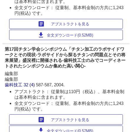
は基本料金に含まれます。
全文ダウンロード： 従量制、基本料金制の方共に1,243
円(税込) です。
article
アブストラクトを見る
download
全文ダウンロード(0.52MB)
第17回チタン学会シンポジウム「チタン加工のラボサイドワ
ークとその現状-ラボサイドから探るチタンの問題点とその将
来展望」盛況裡に開催される-歯科技工士のみでコーディネー
トされたシンポジウムか集めた高い関心-
編集部
編集部
歯科技工
32 (4)
587-587, 2004.
アブストラクト： 従量制は110円（税込）、基本料金制
は基本料金に含まれます。
全文ダウンロード： 従量制、基本料金制の方共に1,243
円(税込) です。
article
アブストラクトを見る
download
全文ダウンロード(0.57MB)