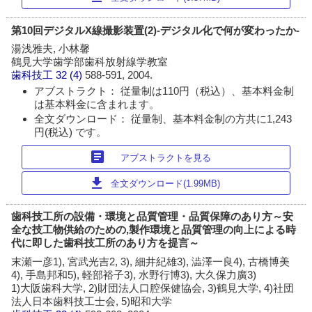
第10回デジタルX線撮影装置(2)-デジタル化で何が変わったか-
湯浅雅夫, 小林馨
鶴見大学歯学部歯科放射線学教室
歯科技工
32 (4)
588-591, 2004.
アブストラクト： 従量制は110円（税込）、基本料金制
は基本料金に含まれます。
全文ダウンロード： 従量制、基本料金制の方共に1,243
円(税込) です。
article
アブストラクトを見る
download
全文ダウンロード(1.99MB)
歯科技工所の設備・環境と品質管理・品質保障のあり方～安
全な技工物供給のための,製作環境と品質管理の向上による時
代に即した歯科技工所のあり方を提言～
末瀬一彦1), 宮武光吉2, 3), 細井紀雄3), 澁澤一良4), 古橋博美
4), 手島邦和5), 軽部裕子3), 水野行博3), 大久保力廣3)
1)大阪歯科大学, 2)財団法人口腔保健協会, 3)鶴見大学, 4)社団
法人日本歯料技工士会, 5)昭和大学