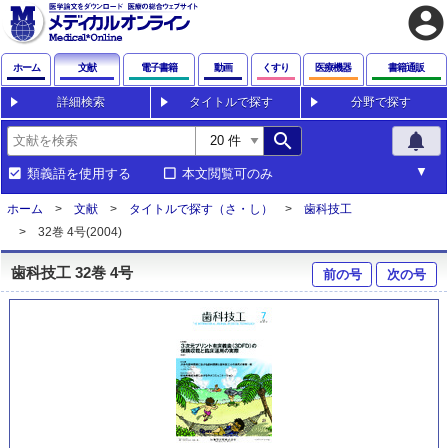
account_circle
ホーム
文献
電子書籍
動画
くすり
医療機器
書籍通販
詳細検索
タイトルで探す
分野で探す
search
notifications
類義語を使用する
本文閲覧可のみ
ホーム
文献
タイトルで探す（さ・し）
歯科技工
32巻 4号(2004)
歯科技工 32巻 4号
前の号
次の号