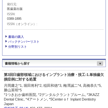
発行元
医歯薬出版
ISSN
0389-1895
ISSN（オンライン）
書籍の購入
バックナンバーリスト
分野別リスト
書籍情報から探す
▼
第3回臼歯部領域におけるインプラント治療・技工-1.単独歯欠
損症例に対する処置
月岡庸之*1, 堀田将利*2, 稲田和徳*3, 梅澤誠二*4, 高橋恭久*5,
勝山英明*5
*1つきおか歯科医院, *2デンタルクラントプルーム, *3KAZZ
Dental Clinic, *4アートメン, *5Center oｆ Inplant Dentistry
Japan