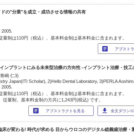
ドの"分業"を成立・成功させる情報の共有
 2005.
従量制は110円（税込）、基本料金制は基本料金に含まれます。
article
アブスト
歯即時インプラントにみる未来型治療の方向性 -インプラント治療・技
 青嶋 仁3)
istry Japan(ITI Scholar), 2)Hello Dental Laboratory, 3)PERLA Aoshim
 2005.
従量制は110円（税込）、基本料金制は基本料金に含まれます。
従量制、基本料金制の方共に1,243円(税込) です。
article
download
アブストラクトを見る
全文ダウンロー
義歯臨床が変わる! 時代が求める 目からウロコのデジタル総義歯治療・