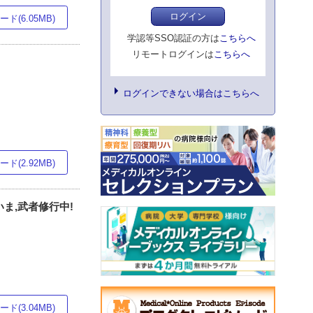
ログイン
ド(6.05MB)
学認等SSO認証の方は
こちらへ
リモートログインは
こちらへ
ログインできない場合はこちらへ
ド(2.92MB)
ま,武者修行中!
ド(3.04MB)