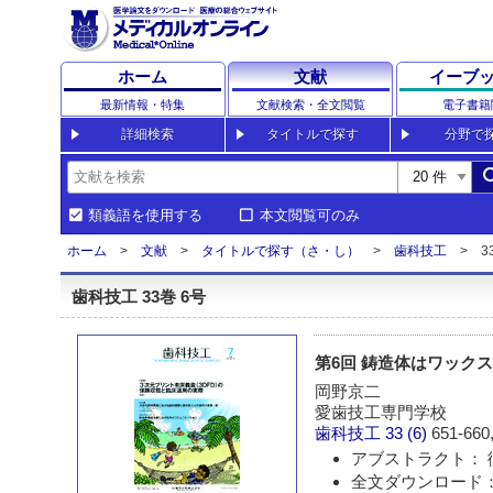
ホーム
文献
イーブ
最新情報・特集
文献検索・全文閲覧
電子書籍
詳細検索
タイトルで探す
分野で
sea
類義語を使用する
本文閲覧可のみ
ホーム
文献
タイトルで探す（さ・し）
歯科技工
3
歯科技工 33巻 6号
第6回 鋳造体はワック
岡野京二
愛歯技工専門学校
歯科技工
33 (6)
651-660,
アブストラクト： 
全文ダウンロード： 