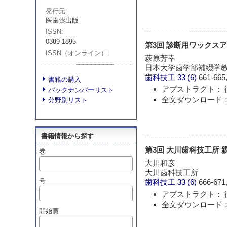
発行元
医歯薬出版
ISSN
0389-1895
第3回 診断用ワックス
ISSN（オンライン）
萩原芳幸
日本大学歯学部補綴学
歯科技工
33 (6)
661-665,
書籍の購入
アブストラクト： 
バックナンバーリスト
全文ダウンロード： 
分野別リスト
書籍情報から探す
第3回 大川歯科技工所
巻
大川和彦
大川歯科技工所
号
歯科技工
33 (6)
666-671,
アブストラクト： 
全文ダウンロード： 
開始頁