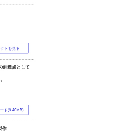
ラクトを見る
工の到達点として
a
ド(9.40MB)
製作