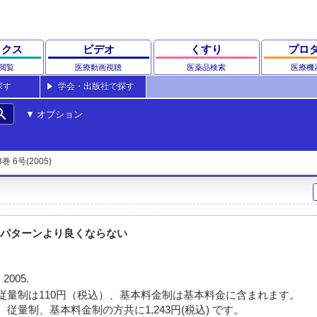
ックス
ビデオ
くすり
プロ
閲覧
医療動画視聴
医薬品検索
医療機
探す
学会・出版社で探す
rch
オプション
3巻 6号(2005)
スパターンより良くならない
 2005.
従量制は110円（税込）、基本料金制は基本料金に含まれます。
従量制、基本料金制の方共に1,243円(税込) です。