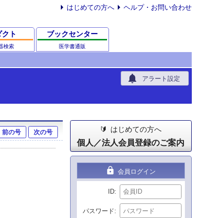
はじめての方へ
ヘルプ・お問い合わせ
ダクト
ブックセンター
器検索
医学書通販
notifications
アラート設定
はじめての方へ
前の号
次の号
個人／法人会員登録のご案内
lock
会員ログイン
ID
パスワード