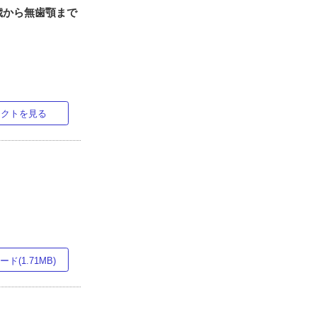
歳から無歯顎まで
ラクトを見る
ド(1.71MB)