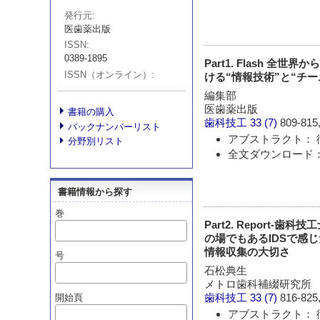
発行元
医歯薬出版
ISSN
0389-1895
Part1. Flash 
ISSN（オンライン）
ける“情報技術”と“チー
編集部
医歯薬出版
書籍の購入
歯科技工
33 (7)
809-815,
バックナンバーリスト
アブストラクト： 
分野別リスト
全文ダウンロード： 
書籍情報から探す
巻
Part2. Report
の場でもあるIDSで感
情報収集の大切さ
号
石松典生
メトロ歯科補綴研究所
歯科技工
33 (7)
816-825,
開始頁
アブストラクト： 