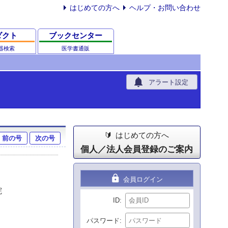
はじめての方へ
ヘルプ・お問い合わせ
ダクト
ブックセンター
器検索
医学書通販
notifications
アラート設定
はじめての方へ
前の号
次の号
個人／法人会員登録のご案内
lock
会員ログイン
院
ID
パスワード