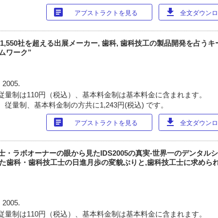
article
download
アブストラクトを見る
全文ダウンロー
全世界から1,550社を超える出展メーカー, 歯科, 歯科技工の製品開発を占う
ムワーク”
 2005.
従量制は110円（税込）、基本料金制は基本料金に含まれます。
従量制、基本料金制の方共に1,243円(税込) です。
article
download
アブストラクトを見る
全文ダウンロー
-歯科技工士・ラボオーナーの眼から見たIDS2005の真実‐世界一のデンタ
じた歯科・歯科技工士の日進月歩の変貌ぶりと,歯科技工士に求めら
 2005.
従量制は110円（税込）、基本料金制は基本料金に含まれます。