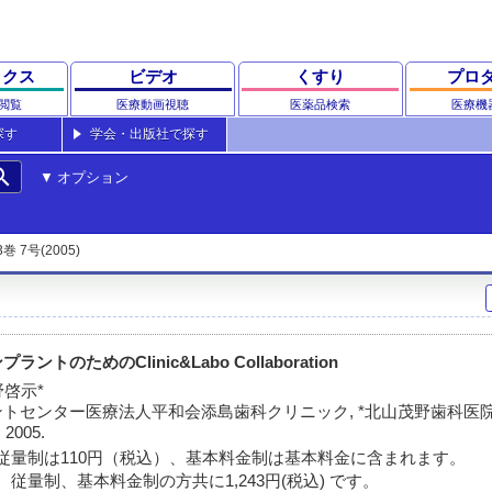
ックス
ビデオ
くすり
プロ
閲覧
医療動画視聴
医薬品検索
医療機
探す
学会・出版社で探す
rch
オプション
3巻 7号(2005)
のためのClinic&Labo Collaboration
野啓示*
トセンター医療法人平和会添島歯科クリニック, *北山茂野歯科医
 2005.
従量制は110円（税込）、基本料金制は基本料金に含まれます。
従量制、基本料金制の方共に1,243円(税込) です。