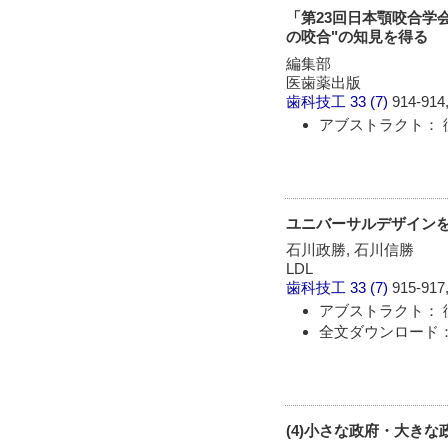
「第23回日本顎咬合学
の咬合"の知見を得る
編集部
医歯薬出版
歯科技工
33 (7)
914-914,
アブストラクト： 
ユニバーサルデザイン
石川政勝, 石川信勝
LDL
歯科技工
33 (7)
915-917,
アブストラクト： 
全文ダウンロード： 
(4)小さな政府・大きな政