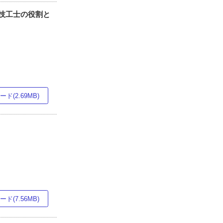
技工士の役割と
ド(2.69MB)
ド(7.56MB)