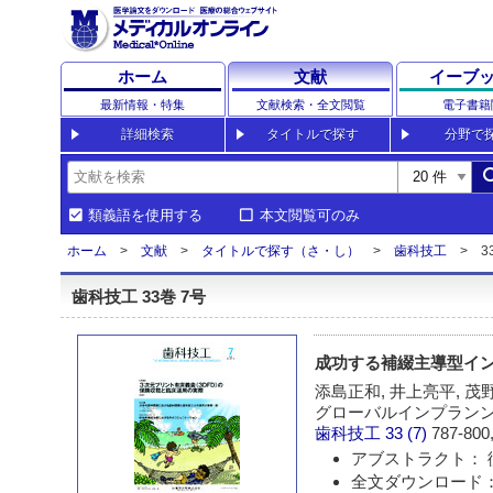
ホーム
文献
イーブ
最新情報・特集
文献検索・全文閲覧
電子書籍
詳細検索
タイトルで探す
分野で
sea
類義語を使用する
本文閲覧可のみ
ホーム
文献
タイトルで探す（さ・し）
歯科技工
3
歯科技工 33巻 7号
成功する補綴主導型インプラント
添島正和, 井上亮平, 茂
グローバルインプランン
歯科技工
33 (7)
787-800,
アブストラクト： 
全文ダウンロード： 