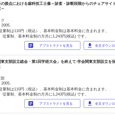
科の接点における歯科技工士像～診査・診断段階からのチェアサイ
案～
ック
 2005.
従量制は110円（税込）、基本料金制は基本料金に含まれます。
従量制、基本料金制の方共に1,243円(税込) です。
article
download
アブストラクトを見る
全文ダウンロー
東支部設立総会・第1回学術大会」を終えて‐学会関東支部設立を祝
に
支部
 2005.
従量制は110円（税込）、基本料金制は基本料金に含まれます。
従量制、基本料金制の方共に1,243円(税込) です。
article
download
アブストラクトを見る
全文ダウンロー