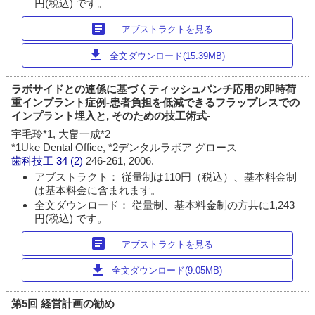
円(税込) です。
article
アブストラクトを見る
download
全文ダウンロード(15.39MB)
ラボサイドとの連係に基づくティッシュパンチ応用の即時荷
重インプラント症例-患者負担を低減できるフラップレスでの
インプラント埋入と, そのための技工術式-
宇毛玲*1, 大畠一成*2
*1Uke Dental Office, *2デンタルラボア グロース
歯科技工
34 (2)
246-261, 2006.
アブストラクト： 従量制は110円（税込）、基本料金制
は基本料金に含まれます。
全文ダウンロード： 従量制、基本料金制の方共に1,243
円(税込) です。
article
アブストラクトを見る
download
全文ダウンロード(9.05MB)
第5回 経営計画の勧め