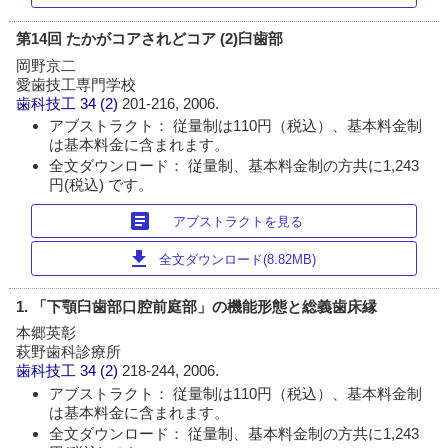
第14回 たかがコアされどコア (2)臼歯部
岡野京二
愛歯技工専門学校
歯科技工
34 (2)
201-216, 2006.
アブストラクト： 従量制は110円（税込）、基本料金制
は基本料金に含まれます。
全文ダウンロード： 従量制、基本料金制の方共に1,243
円(税込) です。
article
アブストラクトを見る
download
全文ダウンロード(8.82MB)
1. 「下顎臼歯部口腔前庭部」の機能形態と総義歯床縁
本郷英彰
萩野歯科診療所
歯科技工
34 (2)
218-244, 2006.
アブストラクト： 従量制は110円（税込）、基本料金制
は基本料金に含まれます。
全文ダウンロード： 従量制、基本料金制の方共に1,243