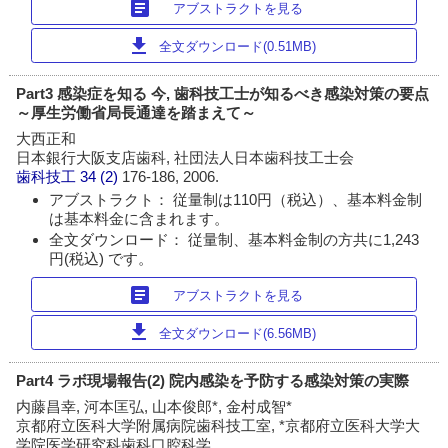
article
アブストラクトを見る
download
全文ダウンロード(0.51MB)
Part3 感染症を知る 今, 歯科技工士が知るべき感染対策の要点
～厚生労働省局長通達を踏まえて～
大西正和
日本銀行大阪支店歯科, 社団法人日本歯科技工士会
歯科技工
34 (2)
176-186, 2006.
アブストラクト： 従量制は110円（税込）、基本料金制
は基本料金に含まれます。
全文ダウンロード： 従量制、基本料金制の方共に1,243
円(税込) です。
article
アブストラクトを見る
download
全文ダウンロード(6.56MB)
Part4 ラボ現場報告(2) 院内感染を予防する感染対策の実際
内藤昌幸, 河本匡弘, 山本俊郎*, 金村成智*
京都府立医科大学附属病院歯科技工室, *京都府立医科大学大
学院医学研究科歯科口腔科学