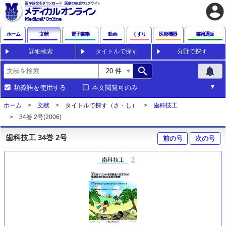
account_circle
ホーム
文献
電子書籍
動画
くすり
医療機器
書籍通販
詳細検索
タイトルで探す
分野で探す
search
notifications
類義語を使用する
本文閲覧可のみ
ホーム
文献
タイトルで探す（さ・し）
歯科技工
34巻 2号(2006)
歯科技工 34巻 2号
前の号
次の号