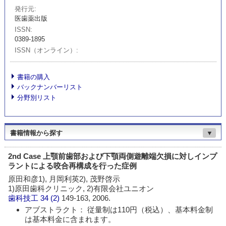
発行元
医歯薬出版
ISSN
0389-1895
ISSN（オンライン）
書籍の購入
バックナンバーリスト
分野別リスト
書籍情報から探す
▼
2nd Case 上顎前歯部および下顎両側遊離端欠損に対しインプ
ラントによる咬合再構成を行った症例
原田和彦1), 月岡利英2), 茂野啓示
1)原田歯科クリニック, 2)有限会社ユニオン
歯科技工
34 (2)
149-163, 2006.
アブストラクト： 従量制は110円（税込）、基本料金制
は基本料金に含まれます。