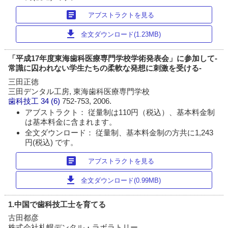
article
アブストラクトを見る
download
全文ダウンロード(1.23MB)
「平成17年度東海歯科医療専門学校学術発表会」に参加して-
常識に囚われない学生たちの柔軟な発想に刺激を受ける-
三田正徳
三田デンタル工房, 東海歯科医療専門学校
歯科技工
34 (6)
752-753, 2006.
アブストラクト： 従量制は110円（税込）、基本料金制
は基本料金に含まれます。
全文ダウンロード： 従量制、基本料金制の方共に1,243
円(税込) です。
article
アブストラクトを見る
download
全文ダウンロード(0.99MB)
1.中国で歯科技工士を育てる
古田都彦
株式会社札幌デンタル・ラボラトリー