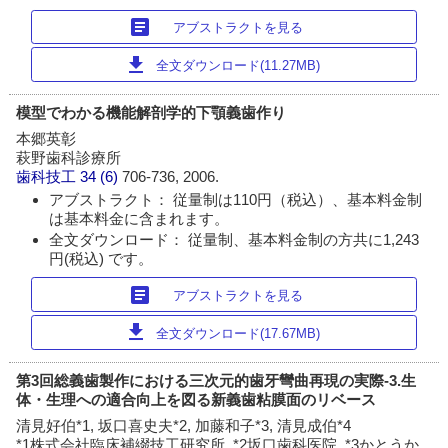
article
アブストラクトを見る
download
全文ダウンロード(11.27MB)
模型でわかる機能解剖学的下顎義歯作り
本郷英彰
萩野歯科診療所
歯科技工
34 (6)
706-736, 2006.
アブストラクト： 従量制は110円（税込）、基本料金制
は基本料金に含まれます。
全文ダウンロード： 従量制、基本料金制の方共に1,243
円(税込) です。
article
アブストラクトを見る
download
全文ダウンロード(17.67MB)
第3回総義歯製作における三次元的歯牙彎曲再現の実際-3.生
体・生理への適合向上を図る新義歯粘膜面のリベース
清見好伯*1, 坂口喜史夫*2, 加藤和子*3, 清見成伯*4
*1株式会社臨床補綴技工研究所, *2坂口歯科医院, *3かとうか