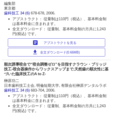
編集部
東京都
歯科技工
34 (6)
678-678, 2006.
アブストラクト： 従量制は110円（税込）、基本料金制
は基本料金に含まれます。
全文ダウンロード： 従量制、基本料金制の方共に1,243
円(税込) です。
article
アブストラクトを見る
download
全文ダウンロード(0.66MB)
順次誘導咬合で“咬合調整ゼロ”を目指すクラウン・ブリッジ
技工-咬合器操作からワックスアップまで,天然歯の順次性に基
づいた臨床技工のA to Z-
榊原功二
日本歯科技工士会, 明倫短期大学, 有限会社榊原デンタルラボ
歯科技工
34 (6)
683-704, 2006.
アブストラクト： 従量制は110円（税込）、基本料金制
は基本料金に含まれます。
全文ダウンロード： 従量制、基本料金制の方共に1,243
円(税込) です。