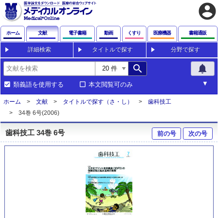
account_circle
ホーム
文献
電子書籍
動画
くすり
医療機器
書籍通販
詳細検索
タイトルで探す
分野で探す
search
notifications
類義語を使用する
本文閲覧可のみ
ホーム
文献
タイトルで探す（さ・し）
歯科技工
34巻 6号(2006)
歯科技工 34巻 6号
前の号
次の号