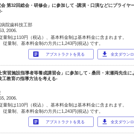
会 第32回総会・研修会」に参加して -講演・口演などにプライヤ
-
属病院歯科技工部
53, 2006.
従量制は110円（税込）、基本料金制は基本料金に含まれます。
従量制、基本料金制の方共に1,243円(税込) です。
article
download
アブストラクトを見る
全文ダウンロー
工士実習施設指導者等養成講習会」に参加して - 桑田・末瀬両先生
技工教育の指導方法を考える-
校
55, 2006.
従量制は110円（税込）、基本料金制は基本料金に含まれます。
従量制、基本料金制の方共に1,243円(税込) です。
article
download
アブストラクトを見る
全文ダウンロー