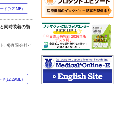
ド(9.21MB)
術と同時装着の顎
, 4)有限会社イ
(12.29MB)