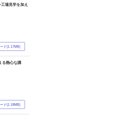
ー工場見学を加え
ド(1.17MB)
による熱心な講
ド(1.18MB)