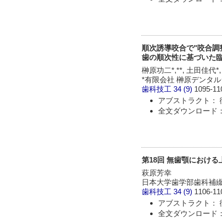
順次誘導咬合で"咬合調
歯の順次性に基づいた臨床
榊原功二*,**, 土田佳代*
*有限会社 榊原デンタル
歯科技工
34 (9)
1095-11
アブストラクト： 
全文ダウンロード： 
第18回 無歯顎における
萩原芳幸
日本大学歯学部歯科補綴
歯科技工
34 (9)
1106-11
アブストラクト： 
全文ダウンロード： 