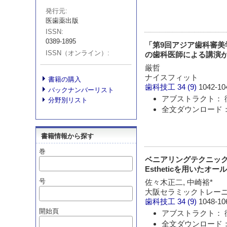
発行元
医歯薬出版
ISSN
0389-1895
「第9回アジア歯科審美学会(A
ISSN（オンライン）
の歯科医師による講演が
厳哲
ナイスフィット
書籍の購入
歯科技工
34 (9)
1042-10
バックナンバーリスト
アブストラクト： 
分野別リスト
全文ダウンロード： 
書籍情報から探す
巻
ベニアリングテクニックに
Estheticを用いた
号
佐々木正二, 中崎裕*
大阪セラミックトレーニ
歯科技工
34 (9)
1048-10
開始頁
アブストラクト： 
全文ダウンロード： 