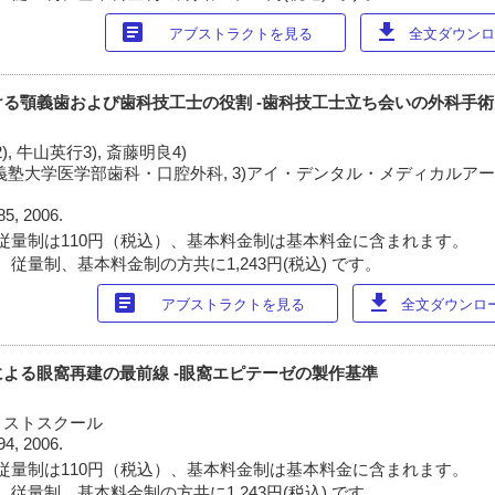
article
download
アブストラクトを見る
全文ダウンロー
る顎義歯および歯科技工士の役割 -歯科技工士立ち会いの外科手
, 牛山英行3), 斎藤明良4)
慶応義塾大学医学部歯科・口腔外科, 3)アイ・デンタル・メディカルアート
85, 2006.
従量制は110円（税込）、基本料金制は基本料金に含まれます。
従量制、基本料金制の方共に1,243円(税込) です。
article
download
アブストラクトを見る
全文ダウンロード
よる眼窩再建の最前線 -眼窩エピテーゼの製作基準
ィストスクール
94, 2006.
従量制は110円（税込）、基本料金制は基本料金に含まれます。
従量制、基本料金制の方共に1,243円(税込) です。