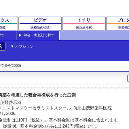
ックス
ビデオ
くすり
プロ
閲覧
医療動画視聴
医薬品検索
医療機
探す
学会・出版社で探す
rch
オプション
4巻 9号(2006)
径の再構築を考慮した咬合再構成を行った症例
 茂野啓示3)
2)クエストマスターセラミストスクール, 3)北山茂野歯科医院
41, 2006.
従量制は110円（税込）、基本料金制は基本料金に含まれます。
従量制、基本料金制の方共に1,243円(税込) です。