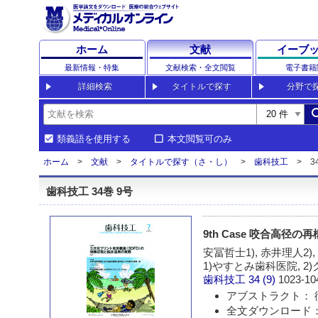
ホーム
文献
イーブ
最新情報・特集
文献検索・全文閲覧
電子書籍
詳細検索
タイトルで探す
分野で
sea
類義語を使用する
本文閲覧可のみ
ホーム
文献
タイトルで探す（さ・し）
歯科技工
3
歯科技工 34巻 9号
9th Case 咬合高
安冨哲士1), 赤井理人2),
1)やすとみ歯科医院, 
歯科技工
34 (9)
1023-10
アブストラクト： 
全文ダウンロード： 