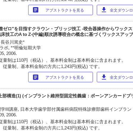
article
download
アブストラクトを見る
全文ダウンロー
整ゼロ"を目指すクラウン・ブリッジ技工 -咬合器操作からワックス
技工のA to Z-(中編)順次誘導咬合の概念に基づくワックスアッ
, 長谷川篤史*
ラボ, **明倫短期大学
05, 2006.
従量制は110円（税込）、基本料金制は基本料金に含まれます。
従量制、基本料金制の方共に1,243円(税込) です。
article
download
アブストラクトを見る
全文ダウンロー
上部構造(1) (インプラント維持型固定性義歯：ボーンアンカードブ
学III講座, 日本大学歯学部付属歯科病院特殊診療部歯科インプラン
09, 2006.
従量制は110円（税込）、基本料金制は基本料金に含まれます。
従量制、基本料金制の方共に1,243円(税込) です。