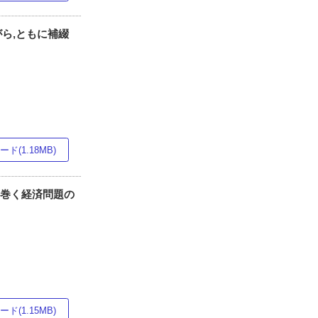
ら,ともに補綴
ド(1.18MB)
り巻く経済問題の
ド(1.15MB)