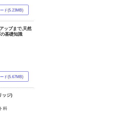
ド(5.23MB)
アップまで,天然
プの基礎知識
ド(5.67MB)
リッジ)
ト科