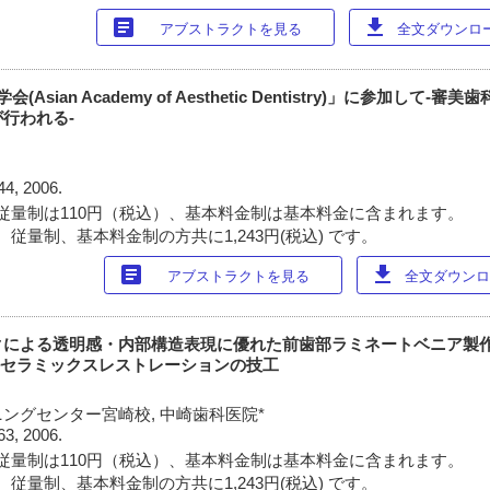
article
download
アブストラクトを見る
全文ダウンロード
sian Academy of Aesthetic Dentistry)」に参加して-
行われる-
44, 2006.
従量制は110円（税込）、基本料金制は基本料金に含まれます。
従量制、基本料金制の方共に1,243円(税込) です。
article
download
アブストラクトを見る
全文ダウンロー
よる透明感・内部構造表現に優れた前歯部ラミネートベニア製作 -IPS
オールセラミックスレストレーションの技工
ングセンター宮崎校, 中崎歯科医院*
63, 2006.
従量制は110円（税込）、基本料金制は基本料金に含まれます。
従量制、基本料金制の方共に1,243円(税込) です。