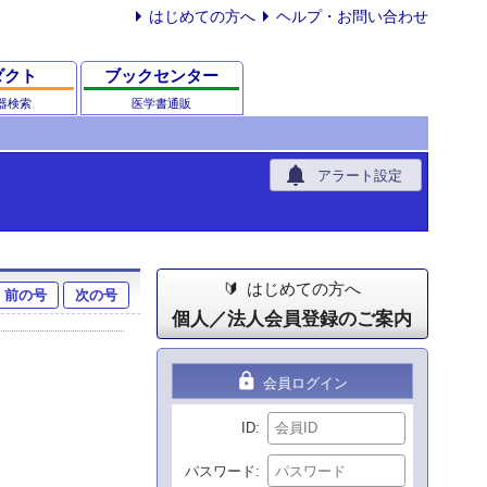
はじめての方へ
ヘルプ・お問い合わせ
ダクト
ブックセンター
器検索
医学書通販
notifications
アラート設定
はじめての方へ
前の号
次の号
個人／法人会員登録のご案内
lock
会員ログイン
ID
パスワード