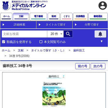
account_circle
ホーム
文献
電子書籍
動画
くすり
医療機器
書籍通販
詳細検索
タイトルで探す
分野で探す
search
notifications
類義語を使用する
本文閲覧可のみ
ホーム
文献
タイトルで探す（さ・し）
歯科技工
34巻 8号(2006)
歯科技工 34巻 8号
前の号
次の号