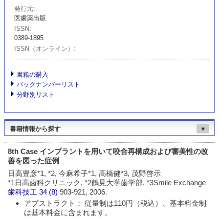
発行元
医歯薬出版
ISSN
0389-1895
ISSN（オンライン）
書籍の購入
バックナンバーリスト
分野別リスト
書籍情報から探す
▼
8th Case インプラントを用いて咬合再構成および審美性の改
善を図った症例
日高豊彦*1, *2, 今麻希子*1, 高橋健*3, 茂野啓示
*1日高歯科クリニック, *2鶴見大学歯学部, *3Smile Exchange
歯科技工
34 (8)
903-921, 2006.
アブストラクト： 従量制は110円（税込）、基本料金制
は基本料金に含まれます。