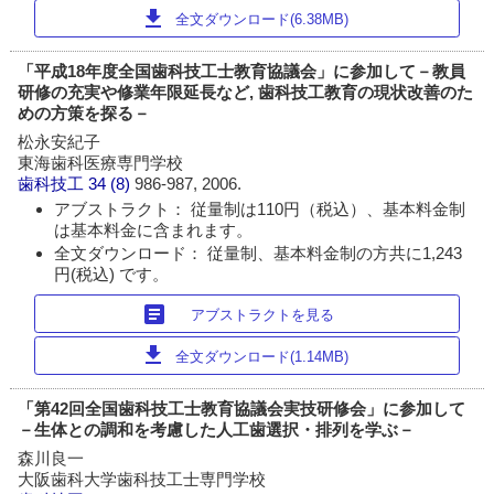
download
全文ダウンロード(6.38MB)
「平成18年度全国歯科技工士教育協議会」に参加して－教員
研修の充実や修業年限延長など, 歯科技工教育の現状改善のた
めの方策を探る－
松永安紀子
東海歯科医療専門学校
歯科技工
34 (8)
986-987, 2006.
アブストラクト： 従量制は110円（税込）、基本料金制
は基本料金に含まれます。
全文ダウンロード： 従量制、基本料金制の方共に1,243
円(税込) です。
article
アブストラクトを見る
download
全文ダウンロード(1.14MB)
「第42回全国歯科技工士教育協議会実技研修会」に参加して
－生体との調和を考慮した人工歯選択・排列を学ぶ－
森川良一
大阪歯科大学歯科技工士専門学校