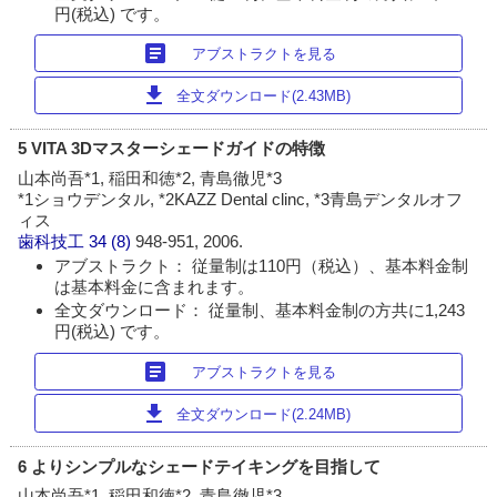
円(税込) です。
article
アブストラクトを見る
download
全文ダウンロード(2.43MB)
5 VITA 3Dマスターシェードガイドの特徴
山本尚吾*1, 稲田和徳*2, 青島徹児*3
*1ショウデンタル, *2KAZZ Dental clinc, *3青島デンタルオフ
ィス
歯科技工
34 (8)
948-951, 2006.
アブストラクト： 従量制は110円（税込）、基本料金制
は基本料金に含まれます。
全文ダウンロード： 従量制、基本料金制の方共に1,243
円(税込) です。
article
アブストラクトを見る
download
全文ダウンロード(2.24MB)
6 よりシンプルなシェードテイキングを目指して
山本尚吾*1, 稲田和徳*2, 青島徹児*3