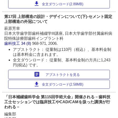
download
全文ダウンロード(2.89MB)
第17回 上部構造の設計・デザインについて(下)-セメント固定
上部構造の外冠について
萩原芳幸
日本大学歯学部歯科補綴学III講座, 日本大学歯学部付属歯科病
院特殊診療部歯科インプラント科
歯科技工
34 (8)
968-971, 2006.
アブストラクト： 従量制は110円（税込）、基本料金制
は基本料金に含まれます。
全文ダウンロード： 従量制、基本料金制の方共に1,243
円(税込) です。
article
アブストラクトを見る
download
全文ダウンロード(2.58MB)
「日本補綴歯科学会 第115回学術大会」開催される－歯科技
工士セッションでは臨床技工やCAD/CAMを扱った講演が行
われる－
編集部