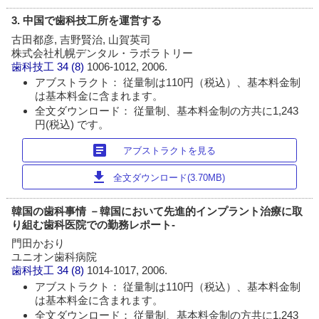
3. 中国で歯科技工所を運営する
古田都彦, 吉野賢治, 山賀英司
株式会社札幌デンタル・ラボラトリー
歯科技工
34 (8)
1006-1012, 2006.
アブストラクト： 従量制は110円（税込）、基本料金制
は基本料金に含まれます。
全文ダウンロード： 従量制、基本料金制の方共に1,243
円(税込) です。
article
アブストラクトを見る
download
全文ダウンロード(3.70MB)
韓国の歯科事情 －韓国において先進的インプラント治療に取
り組む歯科医院での勤務レポート-
門田かおり
ユニオン歯科病院
歯科技工
34 (8)
1014-1017, 2006.
アブストラクト： 従量制は110円（税込）、基本料金制
は基本料金に含まれます。
全文ダウンロード： 従量制、基本料金制の方共に1,243