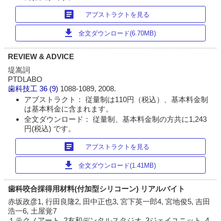
article
アブストラクトを見る
download
全文ダウンロード(6.70MB)
REVIEW & ADVICE
堤嵩詞
PTDLABO
歯科技工
36 (9)
1088-1089, 2008.
アブストラクト： 従量制は110円（税込）、基本料金制
は基本料金に含まれます。
全文ダウンロード： 従量制、基本料金制の方共に1,243
円(税込) です。
article
アブストラクトを見る
download
全文ダウンロード(1.41MB)
歯科咬合採得用材料(付加型シリコーン) リアルバイト
赤坂政彦1, 行田良隆2, 田中正也3, 宮下英一郎4, 宮地俊5, 吉田
浩一6, 土屋覚7
１テクノアート, 2友和デンタルスタジオ, 3ジェイユニット, 4