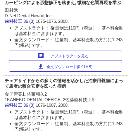
カービングによる形態修正を踏まえ, 微細な色調再現を学ぶ―
田村武
D-Net Dental Hawaii, Inc.
歯科技工
36 (9)
1075-1075, 2008.
アブストラクト： 従量制は110円（税込）、基本料金制
は基本料金に含まれます。
全文ダウンロード： 従量制、基本料金制の方共に1,243
円(税込) です。
article
アブストラクトを見る
download
全文ダウンロード(0.91MB)
チェアサイドからの多くの情報を活かした治療用義歯によっ
て患者の咬合安定を図った症例
金子智英1, 佐藤和久2
1KANEKO DENTAL OFFICE, 2佐藤歯科技工所
歯科技工
36 (9)
1076-1087, 2008.
アブストラクト： 従量制は110円（税込）、基本料金制
は基本料金に含まれます。
全文ダウンロード： 従量制、基本料金制の方共に1,243
円(税込) です。