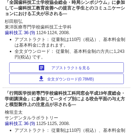
「全国歯科技工士学校協会総会・時局シンポジウム」に参加
して―歯科技工教育改善への提言と学生とのコミュニケーシ
ョンにおける工夫が示される―
杉田順弘
東洋医療専門学校歯科技工士学科
歯科技工
36 (9)
1124-1124, 2008.
アブストラクト： 従量制は110円（税込）、基本料金制
は基本料金に含まれます。
全文ダウンロード： 従量制、基本料金制の方共に1,243
円(税込) です。
article
アブストラクトを見る
download
全文ダウンロード(0.78MB)
「行岡医学技術専門学校歯科技工科同窓会平成19年度総会・
学術講演会」に参加して―タイプ別による咬合平面の与え方
と模型製作上の注意点が示される―
檜垣圭太
サンデンタルラボラトリー
歯科技工
36 (9)
1125-1125, 2008.
アブストラクト： 従量制は110円（税込）、基本料金制