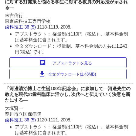
に対する打開策と悩める学生に対する教員の対応法が示され
る―
末吉信行
東京歯科技工専門学校
歯科技工
36 (9)
1118-1119, 2008.
アブストラクト： 従量制は110円（税込）、基本料金制
は基本料金に含まれます。
全文ダウンロード： 従量制、基本料金制の方共に1,243
円(税込) です。
article
アブストラクトを見る
download
全文ダウンロード(1.48MB)
「河邊清治博士ご生誕100年記念会」に参加して―河邊先生の
教えを現代の歯科臨床に活かし, 次代へと伝えていく決意を新
たにする―
大塚賢一
鴨川市立国保病院
歯科技工
36 (9)
1120-1121, 2008.
アブストラクト： 従量制は110円（税込）、基本料金制
は基本料金に含まれます。