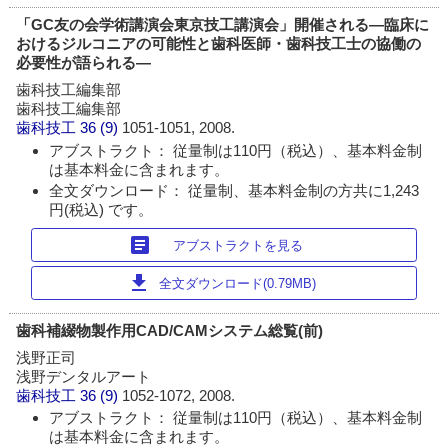
「GC友の会学術講演会東京技工講演会」開催される―臨床に
おけるジルコニアの可能性と歯科医師・歯科技工士の協働の
必要性が語られる―
歯科技工編集部
歯科技工編集部
歯科技工
36 (9)
1051-1051, 2008.
アブストラクト： 従量制は110円（税込）、基本料金制
は基本料金に含まれます。
全文ダウンロード： 従量制、基本料金制の方共に1,243
円(税込) です。
article
アブストラクトを見る
download
全文ダウンロード(0.79MB)
歯科補綴物製作用CAD/CAMシステム総覧(前)
浅野正司
浅野デンタルアート
歯科技工
36 (9)
1052-1072, 2008.
アブストラクト： 従量制は110円（税込）、基本料金制
は基本料金に含まれます。