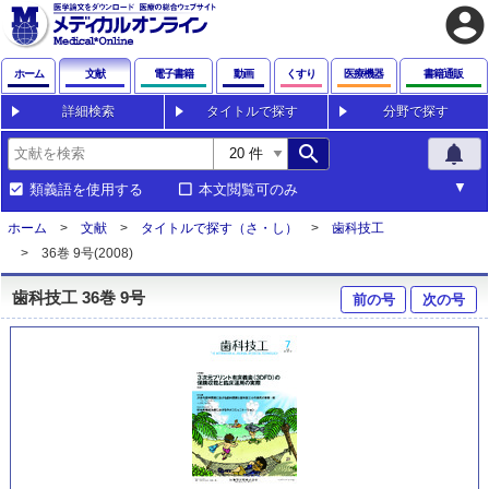
account_circle
ホーム
文献
電子書籍
動画
くすり
医療機器
書籍通販
詳細検索
タイトルで探す
分野で探す
search
notifications
類義語を使用する
本文閲覧可のみ
ホーム
文献
タイトルで探す（さ・し）
歯科技工
36巻 9号(2008)
歯科技工 36巻 9号
前の号
次の号