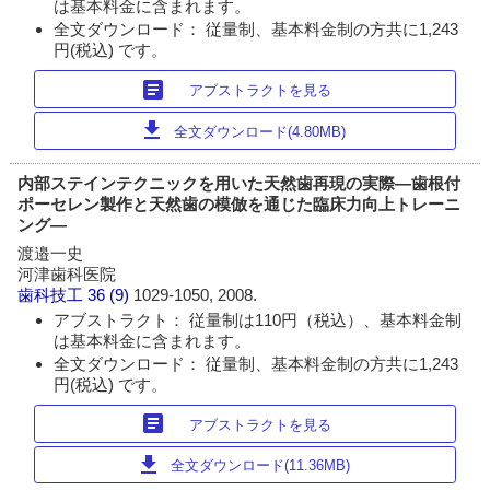
は基本料金に含まれます。
全文ダウンロード： 従量制、基本料金制の方共に1,243
円(税込) です。
article
アブストラクトを見る
download
全文ダウンロード(4.80MB)
内部ステインテクニックを用いた天然歯再現の実際―歯根付
ポーセレン製作と天然歯の模倣を通じた臨床力向上トレーニ
ング―
渡邉一史
河津歯科医院
歯科技工
36 (9)
1029-1050, 2008.
アブストラクト： 従量制は110円（税込）、基本料金制
は基本料金に含まれます。
全文ダウンロード： 従量制、基本料金制の方共に1,243
円(税込) です。
article
アブストラクトを見る
download
全文ダウンロード(11.36MB)