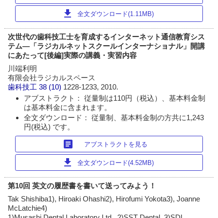
download
全文ダウンロード(1.11MB)
次世代の歯科技工士を育成するインターネット通信教育シス
テム―「ラジカルネットスクールインターナショナル」開講
にあたって[後編]実際の講義・実習内容
川端利明
有限会社ラジカルスペース
歯科技工
38 (10)
1228-1233, 2010.
アブストラクト： 従量制は110円（税込）、基本料金制
は基本料金に含まれます。
全文ダウンロード： 従量制、基本料金制の方共に1,243
円(税込) です。
article
アブストラクトを見る
download
全文ダウンロード(4.52MB)
第10回 英文の履歴書を書いて送ってみよう！
Tak Shishiba1), Hiroaki Ohashi2), Hirofumi Yokota3), Joanne
McLatchie4)
1)Musashi Dental Laboratory Ltd., 2)SST Dental, 3)SDL,