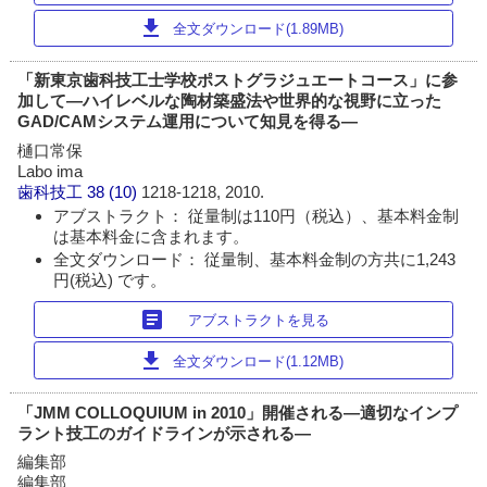
download
全文ダウンロード(1.89MB)
「新東京歯科技工士学校ポストグラジュエートコース」に参
加して―ハイレベルな陶材築盛法や世界的な視野に立った
GAD/CAMシステム運用について知見を得る―
樋口常保
Labo ima
歯科技工
38 (10)
1218-1218, 2010.
アブストラクト： 従量制は110円（税込）、基本料金制
は基本料金に含まれます。
全文ダウンロード： 従量制、基本料金制の方共に1,243
円(税込) です。
article
アブストラクトを見る
download
全文ダウンロード(1.12MB)
「JMM COLLOQUIUM in 2010」開催される―適切なインプ
ラント技工のガイドラインが示される―
編集部
編集部