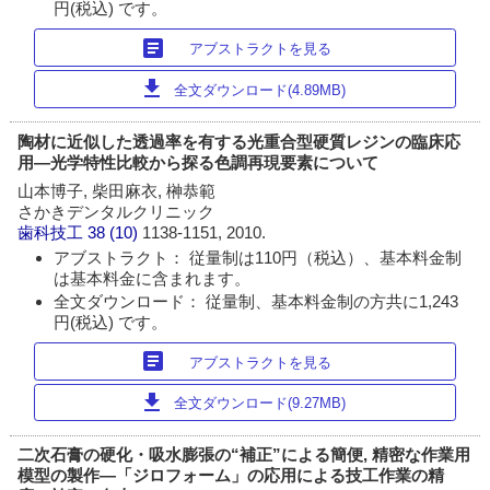
円(税込) です。
article
アブストラクトを見る
download
全文ダウンロード(4.89MB)
陶材に近似した透過率を有する光重合型硬質レジンの臨床応
用―光学特性比較から探る色調再現要素について
山本博子, 柴田麻衣, 榊恭範
さかきデンタルクリニック
歯科技工
38 (10)
1138-1151, 2010.
アブストラクト： 従量制は110円（税込）、基本料金制
は基本料金に含まれます。
全文ダウンロード： 従量制、基本料金制の方共に1,243
円(税込) です。
article
アブストラクトを見る
download
全文ダウンロード(9.27MB)
二次石膏の硬化・吸水膨張の“補正”による簡便, 精密な作業用
模型の製作―「ジロフォーム」の応用による技工作業の精