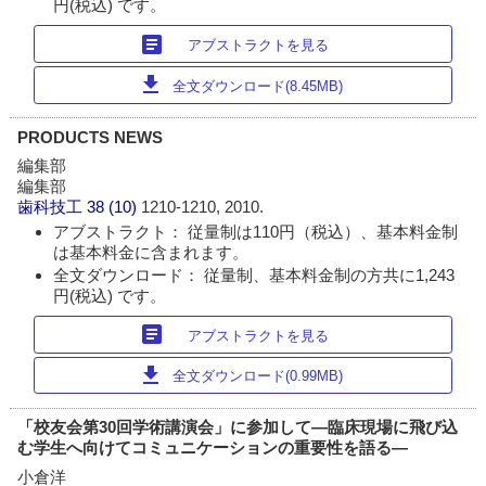
円(税込) です。
article
アブストラクトを見る
download
全文ダウンロード(8.45MB)
PRODUCTS NEWS
編集部
編集部
歯科技工
38 (10)
1210-1210, 2010.
アブストラクト： 従量制は110円（税込）、基本料金制
は基本料金に含まれます。
全文ダウンロード： 従量制、基本料金制の方共に1,243
円(税込) です。
article
アブストラクトを見る
download
全文ダウンロード(0.99MB)
「校友会第30回学術講演会」に参加して―臨床現場に飛び込
む学生へ向けてコミュニケーションの重要性を語る―
小倉洋