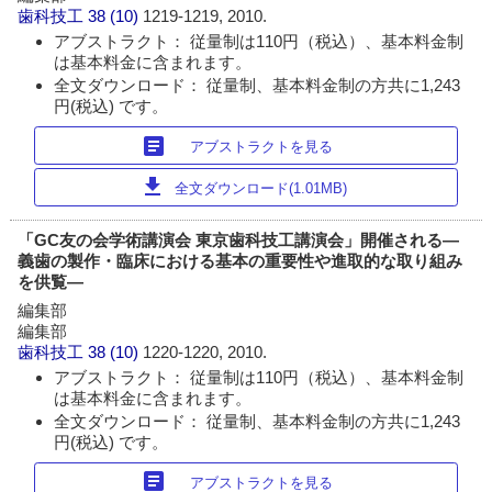
歯科技工
38 (10)
1219-1219, 2010.
アブストラクト： 従量制は110円（税込）、基本料金制
は基本料金に含まれます。
全文ダウンロード： 従量制、基本料金制の方共に1,243
円(税込) です。
article
アブストラクトを見る
download
全文ダウンロード(1.01MB)
「GC友の会学術講演会 東京歯科技工講演会」開催される―
義歯の製作・臨床における基本の重要性や進取的な取り組み
を供覧―
編集部
編集部
歯科技工
38 (10)
1220-1220, 2010.
アブストラクト： 従量制は110円（税込）、基本料金制
は基本料金に含まれます。
全文ダウンロード： 従量制、基本料金制の方共に1,243
円(税込) です。
article
アブストラクトを見る