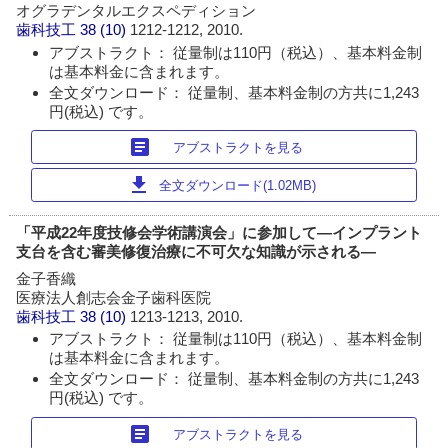
オグラデンタルエクスペディション
歯科技工
38 (10)
1212-1212, 2010.
アブストラクト： 従量制は110円（税込）、基本料金制
は基本料金に含まれます。
全文ダウンロード： 従量制、基本料金制の方共に1,243
円(税込) です。
article
アブストラクトを見る
download
全文ダウンロード(1.02MB)
「平成22年度技修会学術講演会」に参加して―インプラント
支台を含む審美修復治療に不可欠な知識が示される―
金子香織
医療法人創志会金子歯科医院
歯科技工
38 (10)
1213-1213, 2010.
アブストラクト： 従量制は110円（税込）、基本料金制
は基本料金に含まれます。
全文ダウンロード： 従量制、基本料金制の方共に1,243
円(税込) です。
article
アブストラクトを見る