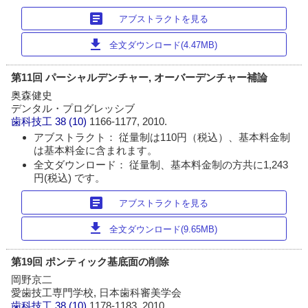
article
アブストラクトを見る
download
全文ダウンロード(4.47MB)
第11回 パーシャルデンチャー, オーバーデンチャー補論
奥森健史
デンタル・プログレッシブ
歯科技工
38 (10)
1166-1177, 2010.
アブストラクト： 従量制は110円（税込）、基本料金制
は基本料金に含まれます。
全文ダウンロード： 従量制、基本料金制の方共に1,243
円(税込) です。
article
アブストラクトを見る
download
全文ダウンロード(9.65MB)
第19回 ポンティック基底面の削除
岡野京二
愛歯技工専門学校, 日本歯科審美学会
歯科技工
38 (10)
1178-1183, 2010.