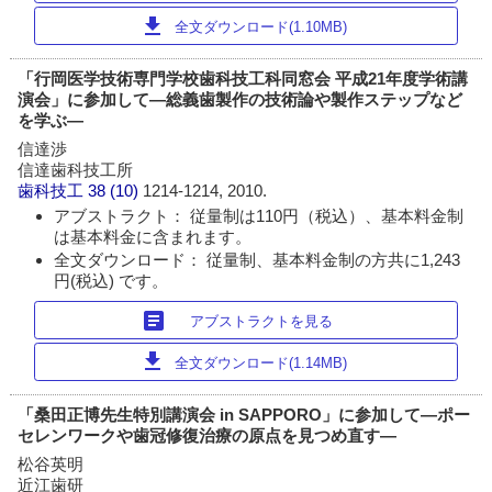
download
全文ダウンロード(1.10MB)
「行岡医学技術専門学校歯科技工科同窓会 平成21年度学術講
演会」に参加して―総義歯製作の技術論や製作ステップなど
を学ぶ―
信達渉
信達歯科技工所
歯科技工
38 (10)
1214-1214, 2010.
アブストラクト： 従量制は110円（税込）、基本料金制
は基本料金に含まれます。
全文ダウンロード： 従量制、基本料金制の方共に1,243
円(税込) です。
article
アブストラクトを見る
download
全文ダウンロード(1.14MB)
「桑田正博先生特別講演会 in SAPPORO」に参加して―ポー
セレンワークや歯冠修復治療の原点を見つめ直す―
松谷英明
近江歯研