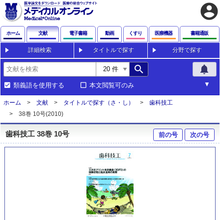
account_circle
ホーム
文献
電子書籍
動画
くすり
医療機器
書籍通販
詳細検索
タイトルで探す
分野で探す
search
notifications
類義語を使用する
本文閲覧可のみ
ホーム
文献
タイトルで探す（さ・し）
歯科技工
38巻 10号(2010)
歯科技工 38巻 10号
前の号
次の号