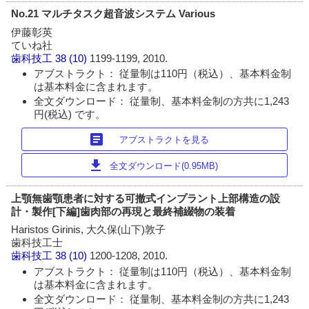
No.21 マルチタスク超音波システム Various
伊藤彰英
ていね社
歯科技工
38 (10)
1199-1199, 2010.
アブストラクト： 従量制は110円（税込）、基本料金制
は基本料金に含まれます。
全文ダウンロード： 従量制、基本料金制の方共に1,243
円(税込) です。
article
アブストラクトを見る
download
全文ダウンロード(0.95MB)
上顎無歯顎患者に対する可撤式インプラント上部構造の設
計・製作[下編]歯肉部の再現と最終補綴物の装着
Haristos Girinis, 大久保(山下)敦子
歯科技工士
歯科技工
38 (10)
1200-1208, 2010.
アブストラクト： 従量制は110円（税込）、基本料金制
は基本料金に含まれます。
全文ダウンロード： 従量制、基本料金制の方共に1,243