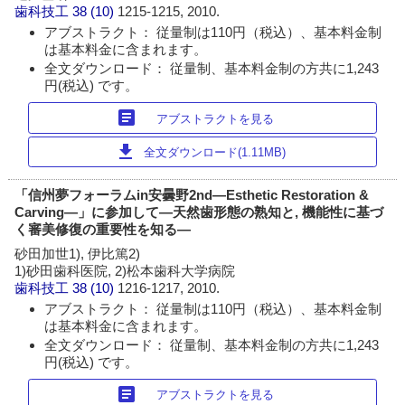
歯科技工
38 (10)
1215-1215, 2010.
アブストラクト： 従量制は110円（税込）、基本料金制
は基本料金に含まれます。
全文ダウンロード： 従量制、基本料金制の方共に1,243
円(税込) です。
article
アブストラクトを見る
download
全文ダウンロード(1.11MB)
「信州夢フォーラムin安曇野2nd―Esthetic Restoration &
Carving―」に参加して―天然歯形態の熟知と, 機能性に基づ
く審美修復の重要性を知る―
砂田加世1), 伊比篤2)
1)砂田歯科医院, 2)松本歯科大学病院
歯科技工
38 (10)
1216-1217, 2010.
アブストラクト： 従量制は110円（税込）、基本料金制
は基本料金に含まれます。
全文ダウンロード： 従量制、基本料金制の方共に1,243
円(税込) です。
article
アブストラクトを見る