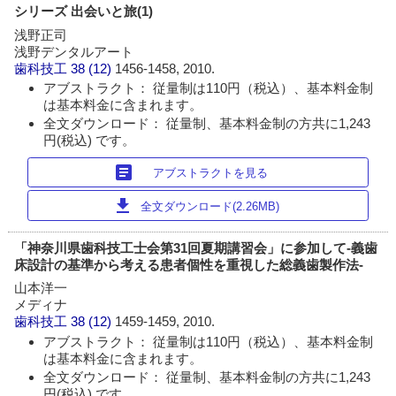
シリーズ 出会いと旅(1)
浅野正司
浅野デンタルアート
歯科技工
38 (12)
1456-1458, 2010.
アブストラクト： 従量制は110円（税込）、基本料金制
は基本料金に含まれます。
全文ダウンロード： 従量制、基本料金制の方共に1,243
円(税込) です。
article
アブストラクトを見る
download
全文ダウンロード(2.26MB)
「神奈川県歯科技工士会第31回夏期講習会」に参加して-義歯
床設計の基準から考える患者個性を重視した総義歯製作法-
山本洋一
メディナ
歯科技工
38 (12)
1459-1459, 2010.
アブストラクト： 従量制は110円（税込）、基本料金制
は基本料金に含まれます。
全文ダウンロード： 従量制、基本料金制の方共に1,243
円(税込) です。