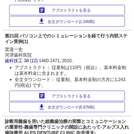
article
アブストラクトを見る
download
全文ダウンロード(1.04MB)
第21回 パソコン上でのシミュレーションを経て行う内部ステ
イン実例(1)
渡邉一史
河津歯科医院
歯科技工
38 (12)
1460-1471, 2010.
アブストラクト： 従量制は110円（税込）、基本料金制
は基本料金に含まれます。
全文ダウンロード： 従量制、基本料金制の方共に1,243
円(税込) です。
article
アブストラクトを見る
download
全文ダウンロード(8.87MB)
診断用義歯を用いた総義歯治療の実際とコミュニケーション
の重要性-義歯専門クリニックの開設にあたって-アルプス入れ
歯診療所 ALPS DENTURE CLINIC 向井道夫-