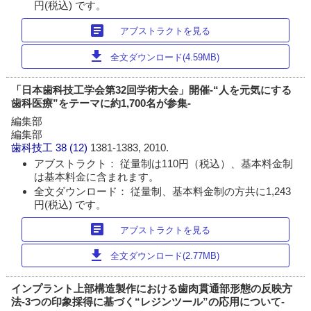
円(税込) です。
article
アブストラクトを見る
download
全文ダウンロード(4.59MB)
「日本歯科技工学会第32回学術大会」開催-“人を元気にする
歯科医療”をテーマに約1,700名が参集-
編集部
編集部
歯科技工
38 (12)
1381-1383, 2010.
アブストラクト： 従量制は110円（税込）、基本料金制
は基本料金に含まれます。
全文ダウンロード： 従量制、基本料金制の方共に1,243
円(税込) です。
article
アブストラクトを見る
download
全文ダウンロード(2.77MB)
インプラント上部構造製作における歯肉貫通部形態の反映方
法-3つの印象採得に基づく“レジンツール”の応用について-