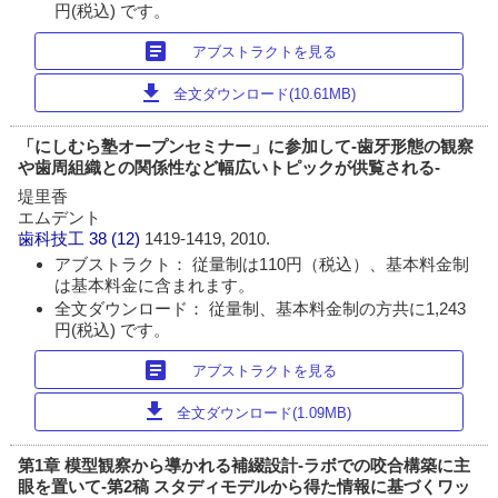
円(税込) です。
article
アブストラクトを見る
download
全文ダウンロード(10.61MB)
「にしむら塾オープンセミナー」に参加して-歯牙形態の観察
や歯周組織との関係性など幅広いトピックが供覧される-
堤里香
エムデント
歯科技工
38 (12)
1419-1419, 2010.
アブストラクト： 従量制は110円（税込）、基本料金制
は基本料金に含まれます。
全文ダウンロード： 従量制、基本料金制の方共に1,243
円(税込) です。
article
アブストラクトを見る
download
全文ダウンロード(1.09MB)
第1章 模型観察から導かれる補綴設計-ラボでの咬合構築に主
眼を置いて-第2稿 スタディモデルから得た情報に基づくワッ