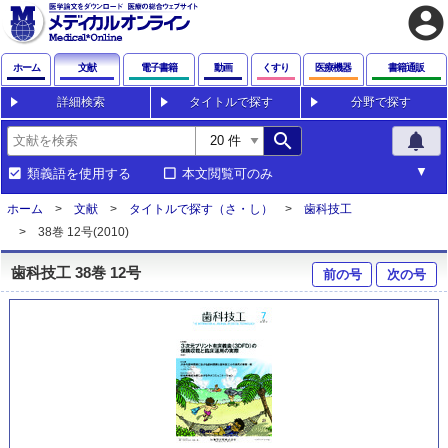
account_circle
ホーム
文献
電子書籍
動画
くすり
医療機器
書籍通販
詳細検索
タイトルで探す
分野で探す
search
notifications
類義語を使用する
本文閲覧可のみ
ホーム
文献
タイトルで探す（さ・し）
歯科技工
38巻 12号(2010)
歯科技工 38巻 12号
前の号
次の号