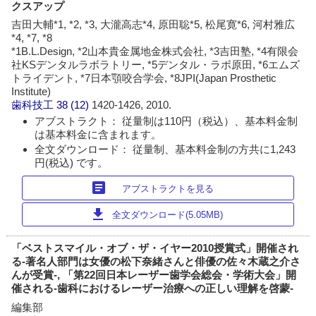
クスアップ
吉田大輔*1, *2, *3, 大瀧高志*4, 原田聡*5, 松尾寛*6, 河村雅広
*4, *7, *8
*1B.L.Design, *2山本貴金属地金株式会社, *3吉田塾, *4有限会
社KSデンタルラボラトリー, *5デンタル・ラボ原田, *6エムズ
トライデント, *7日本顎咬合学会, *8JPI(Japan Prosthetic
Institute)
歯科技工
38 (12)
1420-1426, 2010.
アブストラクト： 従量制は110円（税込）、基本料金制
は基本料金に含まれます。
全文ダウンロード： 従量制、基本料金制の方共に1,243
円(税込) です。
article
アブストラクトを見る
download
全文ダウンロード(5.05MB)
「ベストスマイル・オブ・ザ・イヤー2010授賞式」開催され
る-著名人部門は女優の松下奈緒さんと俳優の佐々木蔵之介さ
んが受賞-, 「第22回日本レーザー歯学会総会・学術大会」開
催される-歯科におけるレーザー治療への正しい理解を啓蒙-
編集部