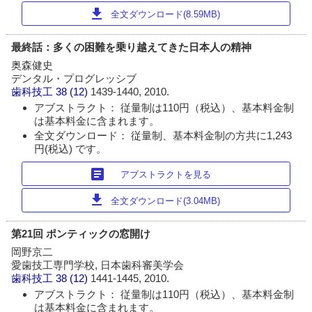
download
全文ダウンロード(8.59MB)
最終話：多くの困難を乗り越えてきた日本人の精神
奥森健史
デンタル・プログレッシブ
歯科技工
38 (12)
1439-1440, 2010.
アブストラクト： 従量制は110円（税込）、基本料金制
は基本料金に含まれます。
全文ダウンロード： 従量制、基本料金制の方共に1,243
円(税込) です。
article
アブストラクトを見る
download
全文ダウンロード(3.04MB)
第21回 ポンティックの窓開け
岡野京二
愛歯技工専門学校, 日本歯科審美学会
歯科技工
38 (12)
1441-1445, 2010.
アブストラクト： 従量制は110円（税込）、基本料金制
は基本料金に含まれます。