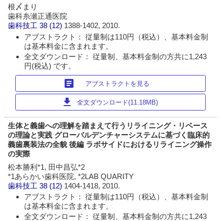
根〆まり
歯科糸瀬正通医院
歯科技工
38 (12)
1388-1402, 2010.
アブストラクト： 従量制は110円（税込）、基本料金制
は基本料金に含まれます。
全文ダウンロード： 従量制、基本料金制の方共に1,243
円(税込) です。
article
アブストラクトを見る
download
全文ダウンロード(11.18MB)
生体と義歯への理解を踏まえて行うリライニング・リベース
の理論と実践 グローバルデンチャーシステムに基づく臨床的
義歯裏装法の全貌 後編 ラボサイドにおけるリライニング操作
の実際
松本勝利*1, 田中昌弘*2
*1あらかい歯科医院, *2LAB QUARITY
歯科技工
38 (12)
1404-1418, 2010.
アブストラクト： 従量制は110円（税込）、基本料金制
は基本料金に含まれます。
全文ダウンロード： 従量制、基本料金制の方共に1,243