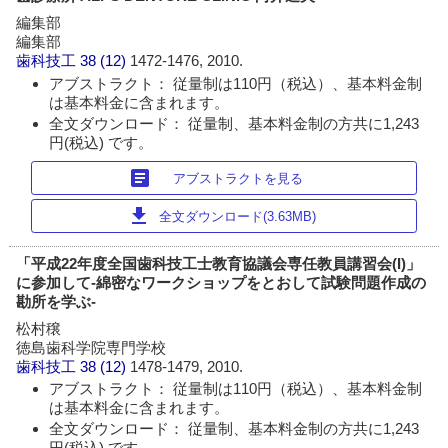
編集部
編集部
歯科技工
38 (12)
1472-1476, 2010.
アブストラクト： 従量制は110円（税込）、基本料金制
は基本料金に含まれます。
全文ダウンロード： 従量制、基本料金制の方共に1,243
円(税込) です。
article
アブストラクトを見る
download
全文ダウンロード(3.63MB)
「平成22年度全国歯科技工士教育協議会専任教員講習会(I)」
に参加して-綿密なワークショップをとおして試験問題作成の
勘所を学ぶ-
松村穣
徳島歯科学院専門学校
歯科技工
38 (12)
1478-1479, 2010.
アブストラクト： 従量制は110円（税込）、基本料金制
は基本料金に含まれます。
全文ダウンロード： 従量制、基本料金制の方共に1,243
円(税込) です。