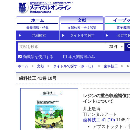
ホーム
文献
イーブ
最新情報・特集
文献検索・全文閲覧
電子書籍
詳細検索
タイトルで探す
分野で
sea
類義語を使用する
本文閲覧可のみ
ホーム
文献
タイトルで探す（さ・し）
歯科技工
4
歯科技工 41巻 10号
レジンの重合収縮補償
イントについて
井上敏博
TIデンタルアート
歯科技工
41 (10)
1145-1
アブストラクト： 