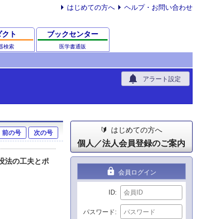
はじめての方へ
ヘルプ・お問い合わせ
ダクト
ブックセンター
器検索
医学書通販
notifications
アラート設定
はじめての方へ
前の号
次の号
個人／法人会員登録のご案内
没法の工夫とポ
lock
会員ログイン
ID
パスワード