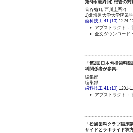
第6回(最終回) 根管の
菅谷勉1), 西川圭吾2)
1)北海道大学大学院歯
歯科技工
41 (10)
1224-1
アブストラクト： 
全文ダウンロード： 
「第2回日本包括歯科臨床
科関係者が参集-
編集部
編集部
歯科技工
41 (10)
1231-1
アブストラクト： 
「松風歯科クラブ臨床講
サイドとラボサイド双方