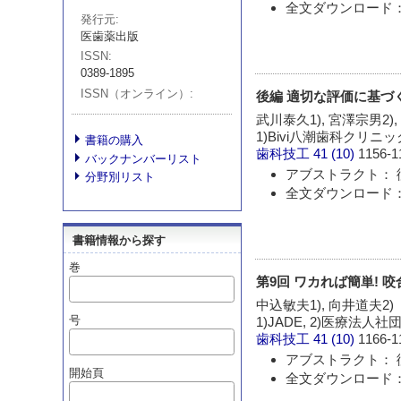
全文ダウンロード： 
発行元
医歯薬出版
ISSN
0389-1895
ISSN（オンライン）
後編 適切な評価に基づ
武川泰久1), 宮澤宗男2),
1)Bivi八潮歯科クリニ
書籍の購入
歯科技工
41 (10)
1156-1
バックナンバーリスト
アブストラクト： 
分野別リスト
全文ダウンロード： 
書籍情報から探す
巻
第9回 ワカれば簡単! 
中込敏夫1), 向井道夫2)
号
1)JADE, 2)医療法
歯科技工
41 (10)
1166-1
アブストラクト： 
開始頁
全文ダウンロード： 