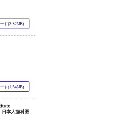
ド(3.32MB)
ド(1.64MB)
itute
いて, 日本人歯科医