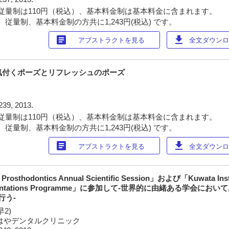
従量制は110円（税込）、基本料金制は基本料金に含まれます。
従量制、基本料金制の方共に1,243円(税込) です。
article
download
アブストラクトを見る
全文ダウンロー
歪みに気付くポーズとリフレッシュのポーズ
239, 2013.
従量制は110円（税込）、基本料金制は基本料金に含まれます。
従量制、基本料金制の方共に1,243円(税込) です。
article
download
アブストラクトを見る
全文ダウンロー
 Prosthodontics Annual Scientific Session」および「Kuwata Inst
 Presentations Programme」に参加して-世界的に由緒ある学会にお
行う-
2)
)みはやデンタルクリニック