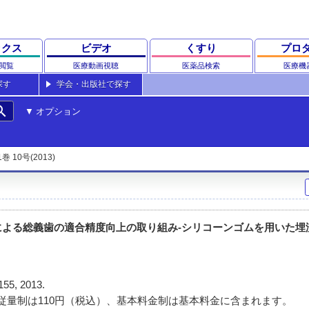
ックス
ビデオ
くすり
プロ
閲覧
医療動画視聴
医薬品検索
医療機
探す
学会・出版社で探す
rch
オプション
1巻 10号(2013)
による総義歯の適合精度向上の取り組み-シリコーンゴムを用いた埋
155, 2013.
従量制は110円（税込）、基本料金制は基本料金に含まれます。