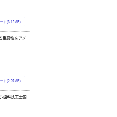
ド(3.12MB)
る重要性をアメ
ド(2.07MB)
て-歯科技工士国