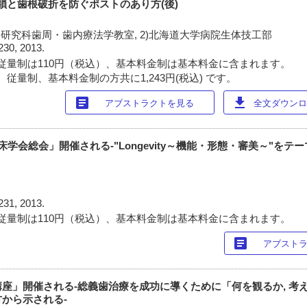
封鎖と歯根破折を防ぐポストのあり方(後)
学研究科歯周・歯内療法学教室, 2)北海道大学病院生体技工部
230, 2013.
従量制は110円（税込）、基本料金制は基本料金に含まれます。
従量制、基本料金制の方共に1,243円(税込) です。
article
download
アブストラクトを見る
全文ダウンロー
学会総会」開催される-"Longevity～機能・形態・審美～"をテー
231, 2013.
従量制は110円（税込）、基本料金制は基本料金に含まれます。
article
アブスト
座」開催される-総義歯治療を成功に導くために「何を観るか, 考
から示される-