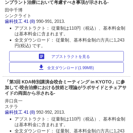
ンプラント治療において考慮すべき事項が示される-
田中千博
シンクライト
歯科技工
41 (8)
990-991, 2013.
アブストラクト： 従量制は110円（税込）、基本料金制
は基本料金に含まれます。
全文ダウンロード： 従量制、基本料金制の方共に1,243
円(税込) です。
article
アブストラクトを見る
download
全文ダウンロード(1.99MB)
「第3回 KDA特別講演会咬合ミーティング in KYOTO」に参
加して-咬合治療における技術と理論がラボサイドとチェアサ
イドの両面から示される-
井口良一
ステラ
歯科技工
41 (8)
992-992, 2013.
アブストラクト： 従量制は110円（税込）、基本料金制
は基本料金に含まれます。
全文ダウンロード： 従量制、基本料金制の方共に1,243