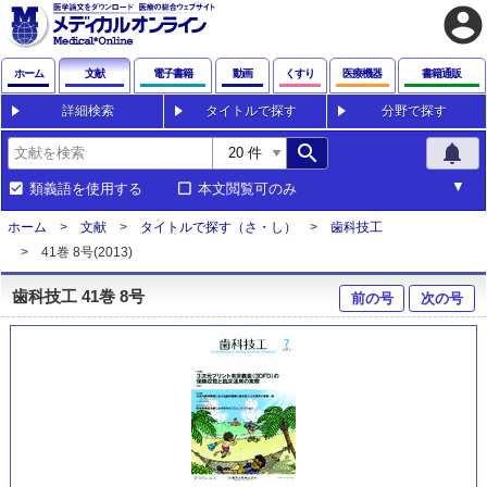
account_circle
ホーム
文献
電子書籍
動画
くすり
医療機器
書籍通販
詳細検索
タイトルで探す
分野で探す
search
notifications
類義語を使用する
本文閲覧可のみ
ホーム
文献
タイトルで探す（さ・し）
歯科技工
41巻 8号(2013)
歯科技工 41巻 8号
前の号
次の号