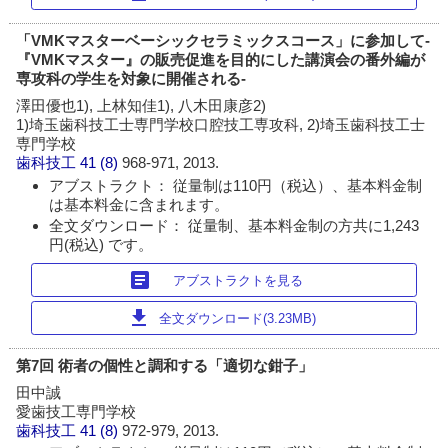
「VMKマスターベーシックセラミックスコース」に参加して-
『VMKマスター』の販売促進を目的にした講演会の番外編が
専攻科の学生を対象に開催される-
澤田優也1), 上林知佳1), 八木田康彦2)
1)埼玉歯科技工士専門学校口腔技工専攻科, 2)埼玉歯科技工士
専門学校
歯科技工
41 (8)
968-971, 2013.
アブストラクト： 従量制は110円（税込）、基本料金制
は基本料金に含まれます。
全文ダウンロード： 従量制、基本料金制の方共に1,243
円(税込) です。
article
アブストラクトを見る
download
全文ダウンロード(3.23MB)
第7回 術者の個性と調和する「適切な鉗子」
田中誠
愛歯技工専門学校
歯科技工
41 (8)
972-979, 2013.