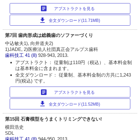
article
アブストラクトを見る
download
全文ダウンロード(11.71MB)
第7回 歯肉形成は総義歯のソファーづくり
中込敏夫1), 向井道夫2)
1)JADE, 2)医療法人社団真正会アルプス歯科
歯科技工
41 (8)
928-943, 2013.
アブストラクト： 従量制は110円（税込）、基本料金制
は基本料金に含まれます。
全文ダウンロード： 従量制、基本料金制の方共に1,243
円(税込) です。
article
アブストラクトを見る
download
全文ダウンロード(11.52MB)
第15回 石膏模型をうまくトリミングできない!
横田浩史
SDL
歯科技工
41 (8)
944-950, 2013.