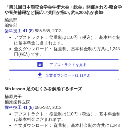
「第31回日本顎咬合学会学術大会・総会」開催される-咬合学
や審美補綴など幅広い演目が揃い, 約5,200名が参加-
編集部
編集部
歯科技工
41 (8)
985-985, 2013.
アブストラクト： 従量制は110円（税込）、基本料金制
は基本料金に含まれます。
全文ダウンロード： 従量制、基本料金制の方共に1,243
円(税込) です。
article
アブストラクトを見る
download
全文ダウンロード(1.11MB)
5th lesson 足のむくみを解消するポーズ
楠原史子
楠原歯科医院
歯科技工
41 (8)
986-987, 2013.
アブストラクト： 従量制は110円（税込）、基本料金制
は基本料金に含まれます。
全文ダウンロード： 従量制、基本料金制の方共に1,243