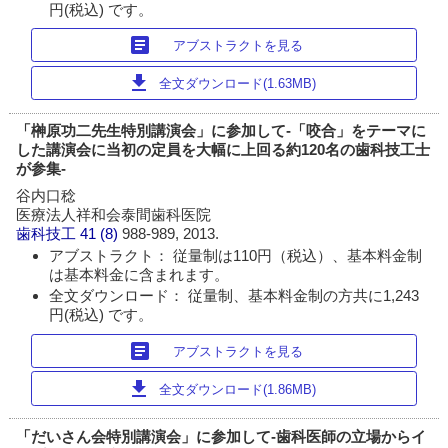
円(税込) です。
article
アブストラクトを見る
download
全文ダウンロード(1.63MB)
「榊原功二先生特別講演会」に参加して-「咬合」をテーマに
した講演会に当初の定員を大幅に上回る約120名の歯科技工士
が参集-
谷内口稔
医療法人祥和会泰間歯科医院
歯科技工
41 (8)
988-989, 2013.
アブストラクト： 従量制は110円（税込）、基本料金制
は基本料金に含まれます。
全文ダウンロード： 従量制、基本料金制の方共に1,243
円(税込) です。
article
アブストラクトを見る
download
全文ダウンロード(1.86MB)
「だいさん会特別講演会」に参加して-歯科医師の立場からイ