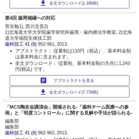
download
全文ダウンロード(1.18MB)
第4回 歯周補綴への対応
菅谷勉1), 西川圭吾2)
1)北海道大学大学院歯学研究科歯周・歯内療法学教室, 2)北海
道大学病院生体技工部
歯科技工
41 (8)
952-961, 2013.
アブストラクト： 従量制は110円（税込）、基本料金制
は基本料金に含まれます。
全文ダウンロード： 従量制、基本料金制の方共に1,243
円(税込) です。
article
アブストラクトを見る
download
全文ダウンロード(7.77MB)
「MCS陶友会講演会」開催される-「歯科チーム医療への参
画」と「明度コントロール」に関する見解や手法が語られる-
編集部
編集部
歯科技工
41 (8)
962-962, 2013.