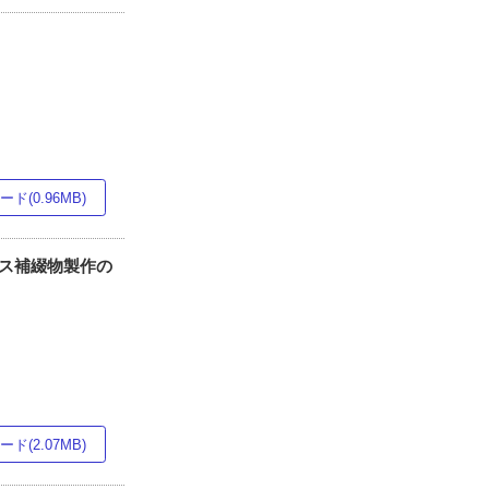
ド(0.96MB)
クス補綴物製作の
ド(2.07MB)