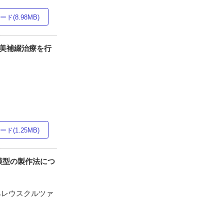
ド(8.98MB)
審美補綴治療を行
ド(1.25MB)
模型の製作法につ
5ヘレウスクルツァ