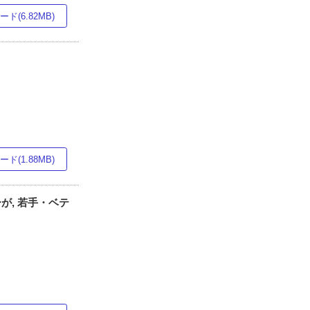
ド(6.82MB)
ド(1.88MB)
が, 若手・ベテ