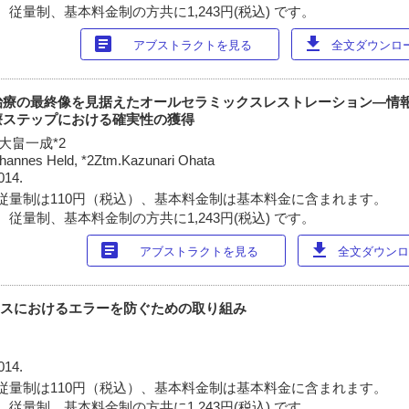
従量制、基本料金制の方共に1,243円(税込) です。
article
download
アブストラクトを見る
全文ダウンロード
治療の最終像を見据えたオールセラミックスレストレーション―情
療ステップにおける確実性の獲得
1, 大畠一成*2
ohannes Held, *2Ztm.Kazunari Ohata
014.
従量制は110円（税込）、基本料金制は基本料金に含まれます。
従量制、基本料金制の方共に1,243円(税込) です。
article
download
アブストラクトを見る
全文ダウンロー
クスにおけるエラーを防ぐための取り組み
014.
従量制は110円（税込）、基本料金制は基本料金に含まれます。
従量制、基本料金制の方共に1,243円(税込) です。