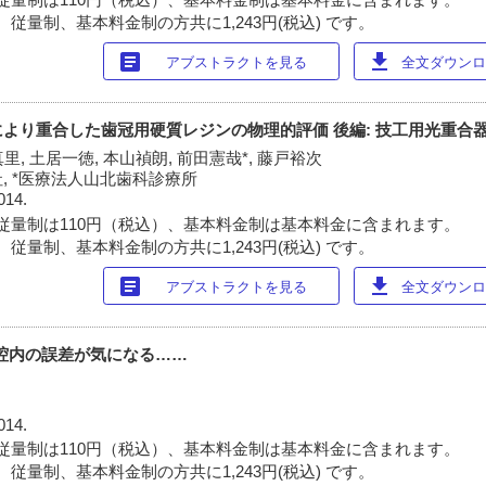
従量制、基本料金制の方共に1,243円(税込) です。
article
download
アブストラクトを見る
全文ダウンロー
により重合した歯冠用硬質レジンの物理的評価 後編: 技工用光重合
里, 土居一徳, 本山禎朗, 前田憲哉*, 藤戸裕次
, *医療法人山北歯科診療所
014.
従量制は110円（税込）、基本料金制は基本料金に含まれます。
従量制、基本料金制の方共に1,243円(税込) です。
article
download
アブストラクトを見る
全文ダウンロー
口腔内の誤差が気になる……
014.
従量制は110円（税込）、基本料金制は基本料金に含まれます。
従量制、基本料金制の方共に1,243円(税込) です。