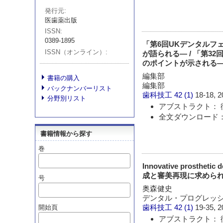
発行元
医歯薬出版
ISSN
0389-1895
「第6回UKデンタルフ
ISSN（オンライン）
が語られる― / 「第
のポイントが示される
編集部
書籍の購入
編集部
バックナンバーリスト
歯科技工
42 (1)
18-18, 2
分野別リスト
アブストラクト： 
全文ダウンロード： 
書籍情報から探す
巻
Innovative pro
成と審美再現に求められ
号
奥森健史
デンタル・プログレッ
歯科技工
42 (1)
19-35, 2
開始頁
アブストラクト： 