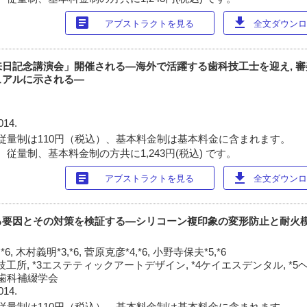
article
download
アブストラクトを見る
全文ダウンロー
日記念講演会」開催される―海外で活躍する歯科技工士を迎え, 
ュアルに示される―
014.
従量制は110円（税込）、基本料金制は基本料金に含まれます。
従量制、基本料金制の方共に1,243円(税込) です。
article
download
アブストラクトを見る
全文ダウンロー
る要因とその対策を検証する―シリコーン複印象の変形防止と耐火
*6, 木村義明*3,*6, 菅原克彦*4,*6, 小野寺保夫*5,*6
科技工所, *3エステティックアートデザイン, *4ケイエスデンタル, *
床歯科補綴学会
014.
従量制は110円（税込）、基本料金制は基本料金に含まれます。