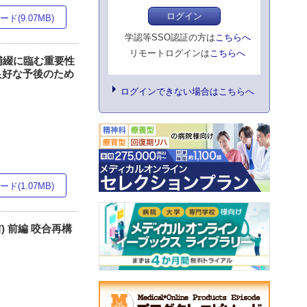
ログイン
ド(9.07MB)
学認等SSO認証の方は
こちらへ
リモートログインは
こちらへ
補綴に臨む重要性
良好な予後のため
ログインできない場合はこちらへ
ド(1.07MB)
前) 前編 咬合再構