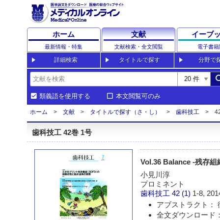
ホーム
文献
イーブ
最新情報・特集
文献検索・全文閲覧
電子書籍
詳細検索
タイトルで探す
分野で
sea
類義語を使用する
本文閲覧可のみ
ホーム
文献
タイトルで探す（さ・し）
歯科技工
4
歯科技工 42巻 1号
Vol.36 Balance
小見川淳
プロミネント
歯科技工
42 (1)
1-8, 201
アブストラクト： 
全文ダウンロード： 