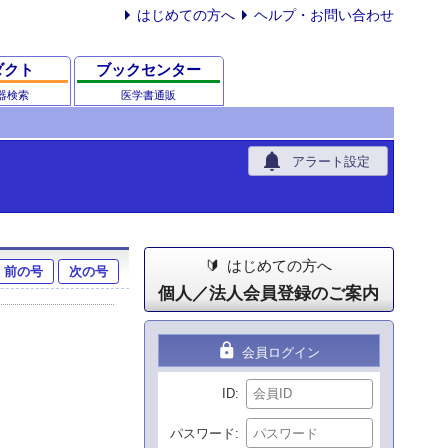
はじめての方へ
ヘルプ・お問い合わせ
ダクト
ブックセンター
器検索
医学書通販
notifications
アラート設定
はじめての方へ
前の号
次の号
個人／法人会員登録のご案内
lock
会員ログイン
ID
パスワード