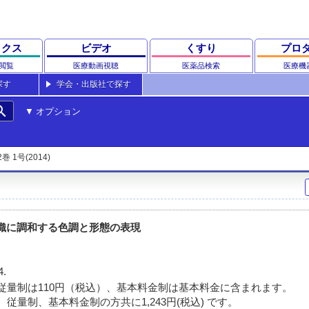
ックス
ビデオ
くすり
プロ
閲覧
医療動画視聴
医薬品検索
医療機
探す
学会・出版社で探す
rch
オプション
2巻 1号(2014)
 -残存組織に調和する色調と形態の表現
4.
従量制は110円（税込）、基本料金制は基本料金に含まれます。
従量制、基本料金制の方共に1,243円(税込) です。