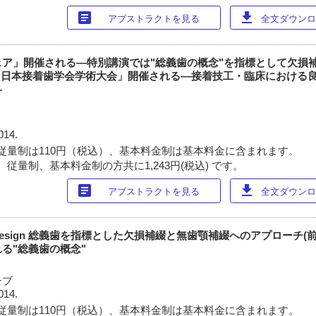
article
download
アブストラクトを見る
全文ダウンロー
ェア」開催される―特別講演では"総義歯の概念"を指標として欠損
32回日本接着歯学会学術大会」開催される―接着技工・臨床における
―
014.
従量制は110円（税込）、基本料金制は基本料金に含まれます。
従量制、基本料金制の方共に1,243円(税込) です。
article
download
アブストラクトを見る
全文ダウンロー
sthetic design 総義歯を指標とした欠損補綴と無歯顎補綴へのアプローチ(
る"総義歯の概念"
シブ
014.
従量制は110円（税込）、基本料金制は基本料金に含まれます。