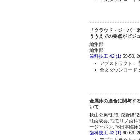
「クラウド・ジーバー来
ううえでの要点がビジ
編集部
編集部
歯科技工
42 (1)
59-59, 2
アブストラクト： 
全文ダウンロード： 
金属床の適合に関与す
いて
秋山公男*1,*6, 森野隆*2,
*1歯成会, *2モリノ歯
ージャパン, *6日本臨
歯科技工
42 (1)
60-66, 2
アブストラクト： 