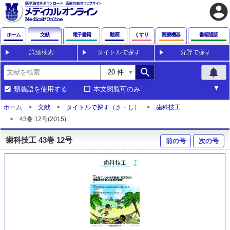
account_circle
ホーム
文献
電子書籍
動画
くすり
医療機器
書籍通販
詳細検索
タイトルで探す
分野で探す
search
notifications
類義語を使用する
本文閲覧可のみ
ホーム
文献
タイトルで探す（さ・し）
歯科技工
43巻 12号(2015)
歯科技工 43巻 12号
前の号
次の号