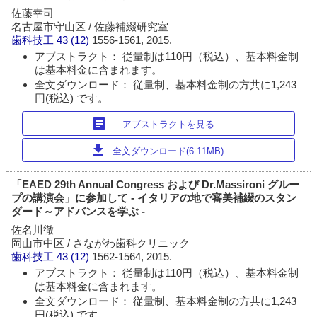
佐藤幸司
名古屋市守山区 / 佐藤補綴研究室
歯科技工
43 (12)
1556-1561, 2015.
アブストラクト： 従量制は110円（税込）、基本料金制
は基本料金に含まれます。
全文ダウンロード： 従量制、基本料金制の方共に1,243
円(税込) です。
article
アブストラクトを見る
download
全文ダウンロード(6.11MB)
「EAED 29th Annual Congress および Dr.Massironi グルー
プの講演会」に参加して - イタリアの地で審美補綴のスタン
ダード～アドバンスを学ぶ -
佐名川徹
岡山市中区 / さながわ歯科クリニック
歯科技工
43 (12)
1562-1564, 2015.
アブストラクト： 従量制は110円（税込）、基本料金制
は基本料金に含まれます。
全文ダウンロード： 従量制、基本料金制の方共に1,243
円(税込) です。