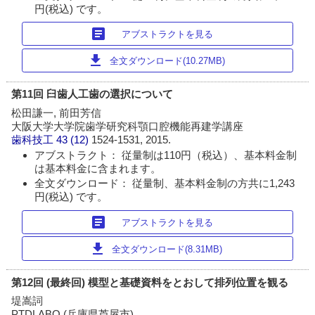
円(税込) です。
article
アブストラクトを見る
download
全文ダウンロード(10.27MB)
第11回 臼歯人工歯の選択について
松田謙一, 前田芳信
大阪大学大学院歯学研究科顎口腔機能再建学講座
歯科技工
43 (12)
1524-1531, 2015.
アブストラクト： 従量制は110円（税込）、基本料金制
は基本料金に含まれます。
全文ダウンロード： 従量制、基本料金制の方共に1,243
円(税込) です。
article
アブストラクトを見る
download
全文ダウンロード(8.31MB)
第12回 (最終回) 模型と基礎資料をとおして排列位置を観る
堤嵩詞
PTDLABO (兵庫県芦屋市)