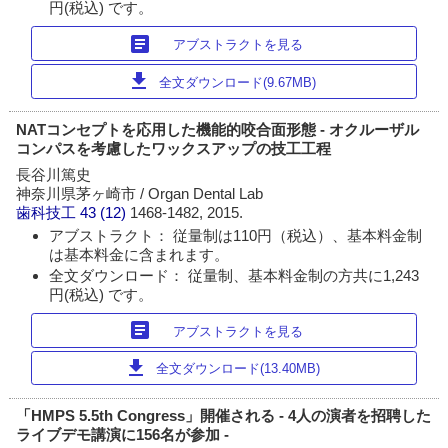
円(税込) です。
article
アブストラクトを見る
download
全文ダウンロード(9.67MB)
NATコンセプトを応用した機能的咬合面形態 - オクルーザル
コンパスを考慮したワックスアップの技工工程
長谷川篤史
神奈川県茅ヶ崎市 / Organ Dental Lab
歯科技工
43 (12)
1468-1482, 2015.
アブストラクト： 従量制は110円（税込）、基本料金制
は基本料金に含まれます。
全文ダウンロード： 従量制、基本料金制の方共に1,243
円(税込) です。
article
アブストラクトを見る
download
全文ダウンロード(13.40MB)
「HMPS 5.5th Congress」開催される - 4人の演者を招聘した
ライブデモ講演に156名が参加 -