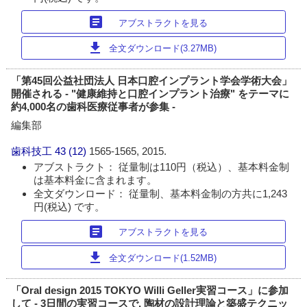
article
アブストラクトを見る
download
全文ダウンロード(3.27MB)
「第45回公益社団法人 日本口腔インプラント学会学術大会」
開催される - "健康維持と口腔インプラント治療" をテーマに
約4,000名の歯科医療従事者が参集 -
編集部
歯科技工
43 (12)
1565-1565, 2015.
アブストラクト： 従量制は110円（税込）、基本料金制
は基本料金に含まれます。
全文ダウンロード： 従量制、基本料金制の方共に1,243
円(税込) です。
article
アブストラクトを見る
download
全文ダウンロード(1.52MB)
「Oral design 2015 TOKYO Willi Geller実習コース」に参加
して - 3日間の実習コースで, 陶材の設計理論と築盛テクニッ