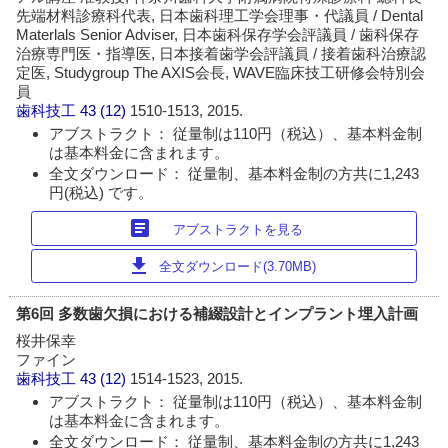
先端材料診療科代表, 日本歯科理工学会理事・代議員 / Dental
Materlals Senior Adviser, 日本歯科保存学会評議員 / 歯科保存
治療専門医・指導医, 日本接着歯学会評議員 / 接着歯科治療認
定医, Studygroup The AXIS会長, WAVE臨床技工研修会特別会
員
歯科技工
43 (12)
1510-1513, 2015.
アブストラクト： 従量制は110円（税込）、基本料金制
は基本料金に含まれます。
全文ダウンロード： 従量制、基本料金制の方共に1,243
円(税込) です。
article
アブストラクトを見る
download
全文ダウンロード(3.70MB)
第6回 多数歯欠損における補綴設計とインプラント埋入計画
桜井保幸
ファイン
歯科技工
43 (12)
1514-1523, 2015.
アブストラクト： 従量制は110円（税込）、基本料金制
は基本料金に含まれます。
全文ダウンロード： 従量制、基本料金制の方共に1,243