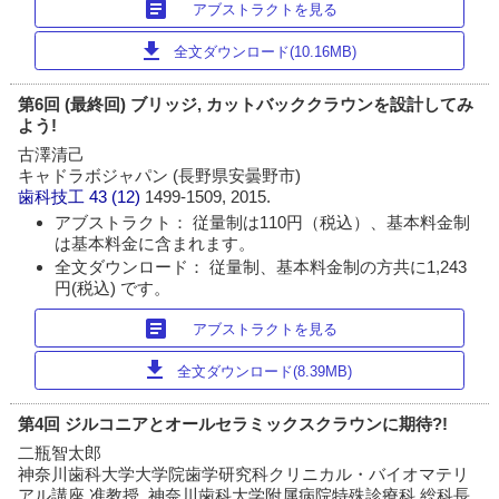
article
アブストラクトを見る
download
全文ダウンロード(10.16MB)
第6回 (最終回) ブリッジ, カットバッククラウンを設計してみ
よう!
古澤清己
キャドラボジャパン (長野県安曇野市)
歯科技工
43 (12)
1499-1509, 2015.
アブストラクト： 従量制は110円（税込）、基本料金制
は基本料金に含まれます。
全文ダウンロード： 従量制、基本料金制の方共に1,243
円(税込) です。
article
アブストラクトを見る
download
全文ダウンロード(8.39MB)
第4回 ジルコニアとオールセラミックスクラウンに期待?!
二瓶智太郎
神奈川歯科大学大学院歯学研究科クリニカル・バイオマテリ
アル講座 准教授, 神奈川歯科大学附属病院特殊診療科 総科長