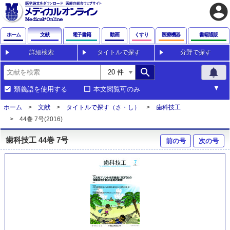
account_circle
ホーム
文献
電子書籍
動画
くすり
医療機器
書籍通販
詳細検索
タイトルで探す
分野で探す
search
notifications
類義語を使用する
本文閲覧可のみ
ホーム
文献
タイトルで探す（さ・し）
歯科技工
44巻 7号(2016)
歯科技工 44巻 7号
前の号
次の号