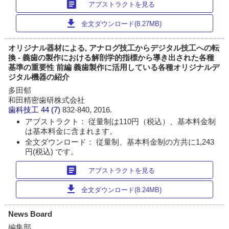
article
アブストラクトを見る
download
全文ダウンロード(8.27MB)
オリジナル器材による, アナログ技工からデジタル技工への転
換 - 義歯の製作における解剖学的指標から導き出された各種
基準の重要性 前編 義歯製作に活用している各種オリジナルデ
ジタル機器の紹介
多田郁
和田精密歯研株式会社
歯科技工
44 (7)
832-840, 2016.
アブストラクト： 従量制は110円（税込）、基本料金制
は基本料金に含まれます。
全文ダウンロード： 従量制、基本料金制の方共に1,243
円(税込) です。
article
アブストラクトを見る
download
全文ダウンロード(8.24MB)
News Board
編集部