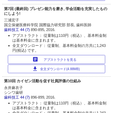
第7回 (最終回) プレゼン能力を磨き, 学会活動を充実したもの
にしよう!
三浦宏子
国立保健医療科学院 国際協力研究部 部長, 歯科医師
歯科技工
44 (7)
890-895, 2016.
アブストラクト： 従量制は110円（税込）、基本料金制
は基本料金に含まれます。
全文ダウンロード： 従量制、基本料金制の方共に1,243
円(税込) です。
article
アブストラクトを見る
download
全文ダウンロード(4.88MB)
第10回 カイゼン活動を促す社員評価の仕組み
永井麻衣子
シンワ歯研
歯科技工
44 (7)
896-899, 2016.
アブストラクト： 従量制は110円（税込）、基本料金制
は基本料金に含まれます。
全文ダウンロード： 従量制、基本料金制の方共に1,243