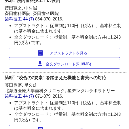
第3回 院内歯科技工士の役割
斎田寛之, 中村誠
斉田歯科医院, 斉田歯科医院
歯科技工
44 (7)
864-870, 2016.
アブストラクト： 従量制は110円（税込）、基本料金制
は基本料金に含まれます。
全文ダウンロード： 従量制、基本料金制の方共に1,243
円(税込) です。
article
アブストラクトを見る
download
全文ダウンロード(6.18MB)
第8回 "咬合の7要素" を踏まえた機能と審美への対応
藤田良磨, 星久雄
北海道医療大学歯科クリニック, 星デンタルラボラトリー
歯科技工
44 (7)
871-879, 2016.
アブストラクト： 従量制は110円（税込）、基本料金制
は基本料金に含まれます。
全文ダウンロード： 従量制、基本料金制の方共に1,243
円(税込) です。