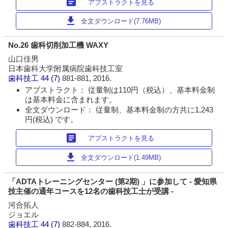
article
アブストラクトを見る
download
全文ダウンロード(7.76MB)
No.26 歯科切削加工機 WAXY
山口佳男
日本歯科大学附属病院歯科技工室
歯科技工
44 (7)
881-881, 2016.
アブストラクト： 従量制は110円（税込）、基本料金制
は基本料金に含まれます。
全文ダウンロード： 従量制、基本料金制の方共に1,243
円(税込) です。
article
アブストラクトを見る
download
全文ダウンロード(1.49MB)
「ADTAトレーニングセンター (第2期) 」に参加して - 愛知県
技主催の通年コースを12名の歯科技工士が受講 -
河合拓人
ジョエル
歯科技工
44 (7)
882-884, 2016.