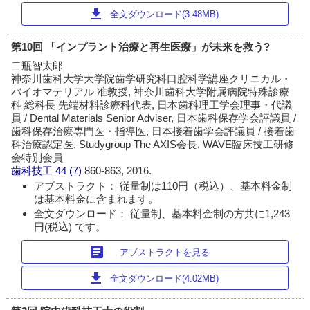
download
全文ダウンロード(3.48MB)
第10回 「インプラント治療と再生医療」が未来を救う?
二瓶智太郎
神奈川歯科大学大学院歯学研究科口腔科学講座クリニカル・
バイオマテリアル 准教授, 神奈川歯科大学附属病院特殊診療
科 総科長 先端材料診療科代表, 日本歯科理工学会理事・代議
員 / Dental Materials Senior Adviser, 日本歯科保存学会評議員 /
歯科保存治療専門医・指導医, 日本接着歯学会評議員 / 接着歯
科治療認定医, Studygroup The AXIS会長, WAVE臨床技工研修
会特別会員
歯科技工
44 (7)
860-863, 2016.
アブストラクト： 従量制は110円（税込）、基本料金制
は基本料金に含まれます。
全文ダウンロード： 従量制、基本料金制の方共に1,243
円(税込) です。
article
アブストラクトを見る
download
全文ダウンロード(4.02MB)