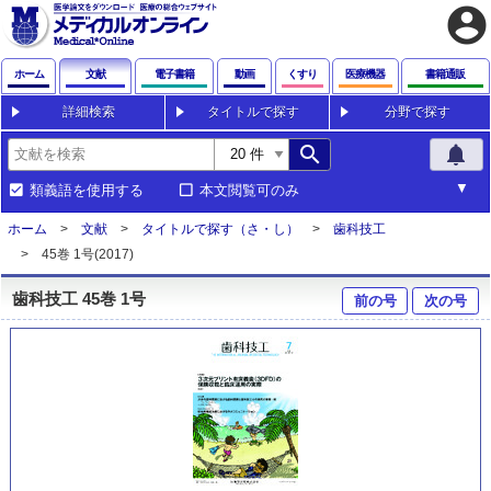
account_circle
ホーム
文献
電子書籍
動画
くすり
医療機器
書籍通販
詳細検索
タイトルで探す
分野で探す
search
notifications
類義語を使用する
本文閲覧可のみ
ホーム
文献
タイトルで探す（さ・し）
歯科技工
45巻 1号(2017)
歯科技工 45巻 1号
前の号
次の号