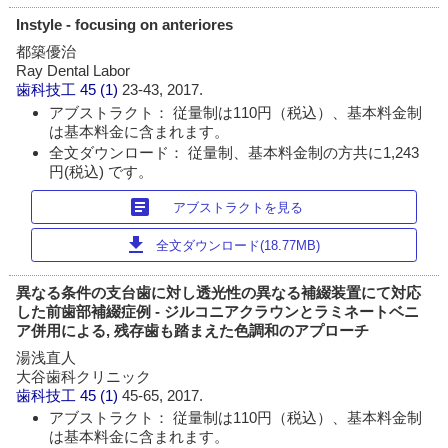
Instyle - focusing on anteriores
都築優治
Ray Dental Labor
歯科技工
45 (1)
23-43, 2017.
アブストラクト： 従量制は110円（税込）、基本料金制
は基本料金に含まれます。
全文ダウンロード： 従量制、基本料金制の方共に1,243
円(税込) です。
article
アブストラクトを見る
download
全文ダウンロード(18.77MB)
異なる条件の支台歯に対し透光性の異なる補綴装置にて対応
した前歯部補綴症例 - ジルコニアクラウンとラミネートベニ
ア併用による, 残存歯も踏まえた色調和のアプローチ
湯浅直人
大谷歯科クリニック
歯科技工
45 (1)
45-65, 2017.
アブストラクト： 従量制は110円（税込）、基本料金制
は基本料金に含まれます。