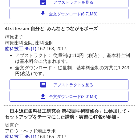
article
アブストラクトを見る
download
全文ダウンロード(6.71MB)
41st lesson 自分と, みんなとつながるポーズ
楠原史子
楠原歯科医院, 歯科医師
歯科技工
45 (1)
162-163, 2017.
アブストラクト： 従量制は110円（税込）、基本料金制
は基本料金に含まれます。
全文ダウンロード： 従量制、基本料金制の方共に1,243
円(税込) です。
article
アブストラクトを見る
download
全文ダウンロード(2.01MB)
「日本矯正歯科技工研究会 第42回学術研修会」に参加して -
セットアップをテーマにした講演・実習に47名が参加 -
堀直介
アロウ・ヘッド矯正ラボ
歯科技工
45 (1)
164-165, 2017.