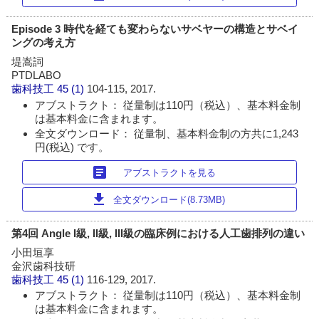
Episode 3 時代を経ても変わらないサベヤーの構造とサベイ
ングの考え方
堤嵩詞
PTDLABO
歯科技工
45 (1)
104-115, 2017.
アブストラクト： 従量制は110円（税込）、基本料金制
は基本料金に含まれます。
全文ダウンロード： 従量制、基本料金制の方共に1,243
円(税込) です。
article
アブストラクトを見る
download
全文ダウンロード(8.73MB)
第4回 Angle I級, II級, III級の臨床例における人工歯排列の違い
小田垣享
金沢歯科技研
歯科技工
45 (1)
116-129, 2017.
アブストラクト： 従量制は110円（税込）、基本料金制
は基本料金に含まれます。