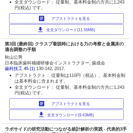
全文ダウンロード： 従量制、基本料金制の方共に1,243
円(税込) です。
article
アブストラクトを見る
download
全文ダウンロード(11.55MB)
第3回 (最終回) クラスプ着脱時における力の考察と金属床の
適合調整の手順
秋山公男
日本臨床歯科補綴研修会インストラクター, 歯成会
歯科技工
45 (1)
130-142, 2017.
アブストラクト： 従量制は110円（税込）、基本料金制
は基本料金に含まれます。
全文ダウンロード： 従量制、基本料金制の方共に1,243
円(税込) です。
article
アブストラクトを見る
download
全文ダウンロード(9.63MB)
ラボサイドの研究活動につながる統計解析の実践 - 代表的3手