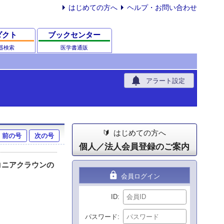
はじめての方へ
ヘルプ・お問い合わせ
ダクト
ブックセンター
器検索
医学書通販
notifications
アラート設定
はじめての方へ
前の号
次の号
個人／法人会員登録のご案内
コニアクラウンの
lock
会員ログイン
ID
パスワード