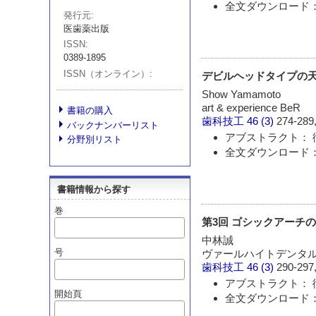
全文ダウンロード： 
発行元
医歯薬出版
ISSN
0389-1895
ISSN（オンライン）
デビルヘッドタイプの天
Show Yamamoto
art & experience BeR
書籍の購入
歯科技工
46 (3)
274-289,
バックナンバーリスト
アブストラクト： 
分野別リスト
全文ダウンロード： 
書籍情報から探す
巻
第3回 ゴシックアーチ
中林誠
号
ヴァールハイトデンタ
歯科技工
46 (3)
290-297,
アブストラクト： 
開始頁
全文ダウンロード： 