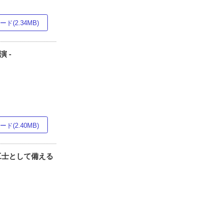
ド(2.34MB)
 -
ド(2.40MB)
工士として備える