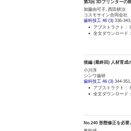
第3回 3Dプリンターの
加藤由可子, 西田耕治
コスモサイン合同会社
歯科技工
46 (3)
336-343,
アブストラクト： 
全文ダウンロード： 
後編 (最終回) 人材育成
小川淳
シンワ歯研
歯科技工
46 (3)
344-351,
アブストラクト： 
全文ダウンロード： 
No.240 形態修正
東幹城