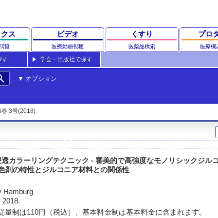
ックス
ビデオ
くすり
プロ
閲覧
医療動画視聴
医薬品検索
医療機
探す
学会・出版社で探す
rch
オプション
6巻 3号(2018)
透カラーリングテクニック - 審美的で高強度なモノリシックジル
着色剤の特性とジルコニア材料との関係性
gy Hamburg
 2018.
従量制は110円（税込）、基本料金制は基本料金に含まれます。