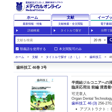
ホーム
文献
イーブ
最新情報・特集
文献検索・全文閲覧
電子書籍
詳細検索
タイトルで探す
分野で
sea
類義語を使用する
本文閲覧可のみ
ホーム
文献
タイトルで探す（さ・し）
歯科技工
4
歯科技工 46巻 3号
半焼結ジルコニアへの浸
臨床応用法 前編 浸透
可児章人
Organ Dental Technolo
歯科技工
46 (3)
256-270,
アブストラクト： 