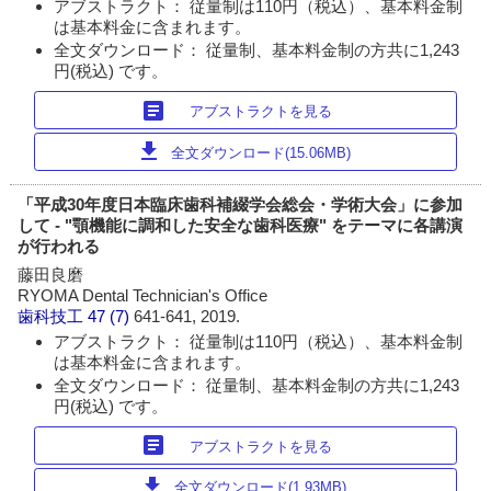
アブストラクト： 従量制は110円（税込）、基本料金制
は基本料金に含まれます。
全文ダウンロード： 従量制、基本料金制の方共に1,243
円(税込) です。
article
アブストラクトを見る
download
全文ダウンロード(15.06MB)
「平成30年度日本臨床歯科補綴学会総会・学術大会」に参加
して - "顎機能に調和した安全な歯科医療" をテーマに各講演
が行われる
藤田良磨
RYOMA Dental Technician's Office
歯科技工
47 (7)
641-641, 2019.
アブストラクト： 従量制は110円（税込）、基本料金制
は基本料金に含まれます。
全文ダウンロード： 従量制、基本料金制の方共に1,243
円(税込) です。
article
アブストラクトを見る
download
全文ダウンロード(1.93MB)