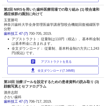
第2回 NIRSを用いた歯科医療現場での取り組み (1) 咬合違和
感症候群の識別に向けて
玉置勝司
神奈川歯科大学全身管理医歯学講座顎咬合機能回復補綴医学
分野
歯科技工
47 (7)
700-705, 2019.
アブストラクト： 従量制は110円（税込）、基本料金制
は基本料金に含まれます。
全文ダウンロード： 従量制、基本料金制の方共に1,243
円(税込) です。
article
アブストラクトを見る
download
全文ダウンロード(7.34MB)
第10回 治療ゴールを設定するための患者資料の読み取り (3)
顔貌写真とセファログラム
酒井志郎
さかい歯科
歯科技工
47 (7)
706-717, 2019.