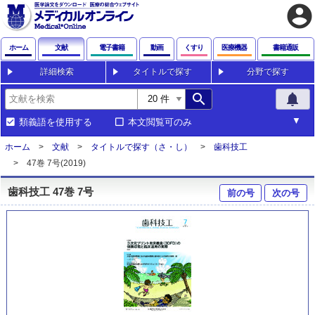
account_circle
ホーム
文献
電子書籍
動画
くすり
医療機器
書籍通販
詳細検索
タイトルで探す
分野で探す
search
notifications
類義語を使用する
本文閲覧可のみ
ホーム
文献
タイトルで探す（さ・し）
歯科技工
47巻 7号(2019)
歯科技工 47巻 7号
前の号
次の号