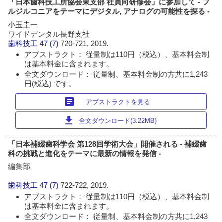
「日本歯科技工所協会東支部 社員向研修会」に参加して - フ
ルジルコニアをテーマにデジタル, アナログの可能性を探る -
小玉圭一
ワイドデンタル長野支社
歯科技工
47 (7)
720-721, 2019.
アブストラクト： 従量制は110円（税込）、基本料金制
は基本料金に含まれます。
全文ダウンロード： 従量制、基本料金制の方共に1,243
円(税込) です。
article
アブストラクトを見る
download
全文ダウンロード(3.22MB)
「日本補綴歯科学会 第128回学術大会」開催される - 補綴歯
科の挑戦と進化をテーマに最新の情報を発信 -
編集部
歯科技工
47 (7)
722-722, 2019.
アブストラクト： 従量制は110円（税込）、基本料金制
は基本料金に含まれます。
全文ダウンロード： 従量制、基本料金制の方共に1,243