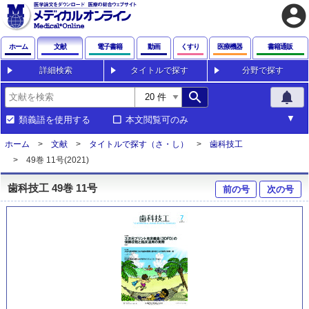
account_circle
ホーム
文献
電子書籍
動画
くすり
医療機器
書籍通販
詳細検索
タイトルで探す
分野で探す
search
notifications
類義語を使用する
本文閲覧可のみ
ホーム
文献
タイトルで探す（さ・し）
歯科技工
49巻 11号(2021)
歯科技工 49巻 11号
前の号
次の号