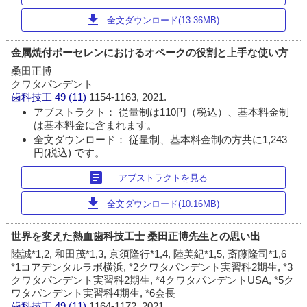
download
全文ダウンロード(13.36MB)
金属焼付ポーセレンにおけるオペークの役割と上手な使い方
桑田正博
クワタパンデント
歯科技工
49 (11)
1154-1163, 2021.
アブストラクト： 従量制は110円（税込）、基本料金制
は基本料金に含まれます。
全文ダウンロード： 従量制、基本料金制の方共に1,243
円(税込) です。
article
アブストラクトを見る
download
全文ダウンロード(10.16MB)
世界を変えた熱血歯科技工士 桑田正博先生との思い出
陸誠*1,2, 和田茂*1,3, 京須隆行*1,4, 陸美紀*1,5, 斎藤隆司*1,6
*1コアデンタルラボ横浜, *2クワタパンデント実習科2期生, *3
クワタパンデント実習科2期生, *4クワタパンデントUSA, *5ク
ワタパンデント実習科4期生, *6会長
歯科技工
49 (11)
1164-1172, 2021.