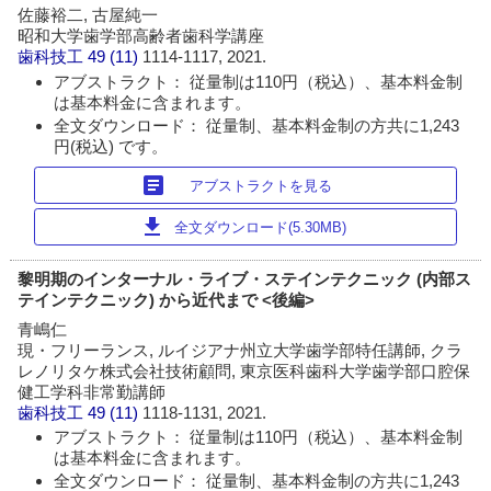
佐藤裕二, 古屋純一
昭和大学歯学部高齢者歯科学講座
歯科技工
49 (11)
1114-1117, 2021.
アブストラクト： 従量制は110円（税込）、基本料金制
は基本料金に含まれます。
全文ダウンロード： 従量制、基本料金制の方共に1,243
円(税込) です。
article
アブストラクトを見る
download
全文ダウンロード(5.30MB)
黎明期のインターナル・ライブ・ステインテクニック (内部ス
テインテクニック) から近代まで <後編>
青嶋仁
現・フリーランス, ルイジアナ州立大学歯学部特任講師, クラ
レノリタケ株式会社技術顧問, 東京医科歯科大学歯学部口腔保
健工学科非常勤講師
歯科技工
49 (11)
1118-1131, 2021.
アブストラクト： 従量制は110円（税込）、基本料金制
は基本料金に含まれます。
全文ダウンロード： 従量制、基本料金制の方共に1,243