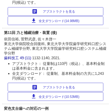
円(税込) です。
article
アブストラクトを見る
download
全文ダウンロード(14.98MB)
第11回 力と補綴治療・装置 (後)
依田信裕, 菅野武彦, 佐々木啓一
東北大学病院咬合回復科, 東北大学大学院歯学研究科口腔シス
テム補綴学分野, 東北大学大学院歯学研究科口腔システム補綴
学分野
歯科技工
49 (11)
1132-1140, 2021.
アブストラクト： 従量制は110円（税込）、基本料金制
は基本料金に含まれます。
全文ダウンロード： 従量制、基本料金制の方共に1,243
円(税込) です。
article
アブストラクトを見る
download
全文ダウンロード(10.53MB)
変色支台歯への対応の一例