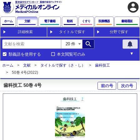
account_circle
ホーム
文献
電子書籍
動画
くすり
医療機器
書籍通販
詳細検索
タイトルで探す
分野で探す
search
notifications
類義語を使用する
本文閲覧可のみ
ホーム
文献
タイトルで探す（さ・し）
歯科技工
50巻 4号(2022)
歯科技工 50巻 4号
前の号
次の号