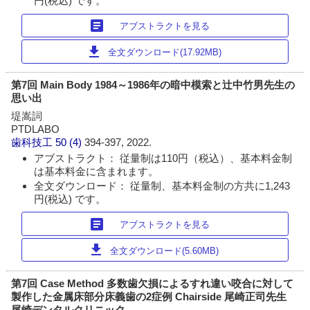
円(税込) です。
article
アブストラクトを見る
download
全文ダウンロード(17.92MB)
第7回 Main Body 1984～1986年の暗中模索と辻中竹男先生の
思い出
堤嵩詞
PTDLABO
歯科技工
50 (4)
394-397, 2022.
アブストラクト： 従量制は110円（税込）、基本料金制
は基本料金に含まれます。
全文ダウンロード： 従量制、基本料金制の方共に1,243
円(税込) です。
article
アブストラクトを見る
download
全文ダウンロード(5.60MB)
第7回 Case Method 多数歯欠損によるすれ違い咬合に対して
製作した金属床部分床義歯の2症例 Chairside 尾崎正司先生
尾崎デンタルクリニック