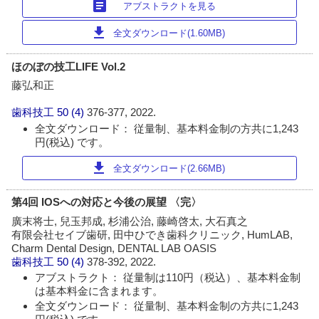
article
アブストラクトを見る
download
全文ダウンロード(1.60MB)
ほのぼの技工LIFE Vol.2
藤弘和正
歯科技工
50 (4)
376-377, 2022.
全文ダウンロード： 従量制、基本料金制の方共に1,243
円(税込) です。
download
全文ダウンロード(2.66MB)
第4回 IOSへの対応と今後の展望 〈完〉
廣末将士, 兒玉邦成, 杉浦公治, 藤崎啓太, 大石真之
有限会社セイブ歯研, 田中ひでき歯科クリニック, HumLAB,
Charm Dental Design, DENTAL LAB OASIS
歯科技工
50 (4)
378-392, 2022.
アブストラクト： 従量制は110円（税込）、基本料金制
は基本料金に含まれます。
全文ダウンロード： 従量制、基本料金制の方共に1,243