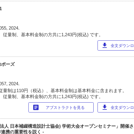
1
055, 2024.
従量制、基本料金制の方共に1,243円(税込) です。
download
全文ダウンロー
退のポーズ
057, 2024.
従量制は110円（税込）、基本料金制は基本料金に含まれます。
従量制、基本料金制の方共に1,243円(税込) です。
article
download
アブストラクトを見る
全文ダウンロー
社団法人 日本補綴構造設計士協会) 学術大会オープンセミナー」開催され
連携の重要性を説く -