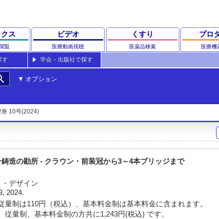
ックス
ビデオ
くすり
プロ
閲覧
医療動画視聴
医薬品検索
医療機
探す
学会・出版社で探す
rch
オプション
2巻 10号(2024)
鋳造の勘所 - クラウン・前装冠から3～4本ブリッジまで
ト・デザイン
3, 2024.
従量制は110円（税込）、基本料金制は基本料金に含まれます。
従量制、基本料金制の方共に1,243円(税込) です。