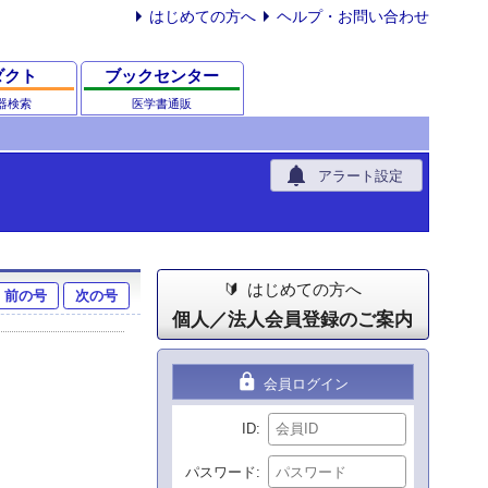
はじめての方へ
ヘルプ・お問い合わせ
ダクト
ブックセンター
器検索
医学書通販
notifications
アラート設定
はじめての方へ
前の号
次の号
個人／法人会員登録のご案内
lock
会員ログイン
ID
パスワード