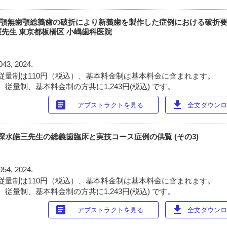
thod 上顎無歯顎総義歯の破折により新義歯を製作した症例における破
 小嶋憲先生 東京都板橋区 小嶋歯科医院
043, 2024.
従量制は110円（税込）、基本料金制は基本料金に含まれます。
従量制、基本料金制の方共に1,243円(税込) です。
article
download
アブストラクトを見る
全文ダウンロー
c View 深水皓三先生の総義歯臨床と実技コース症例の供覧 (その3)
054, 2024.
従量制は110円（税込）、基本料金制は基本料金に含まれます。
従量制、基本料金制の方共に1,243円(税込) です。
article
download
アブストラクトを見る
全文ダウンロー