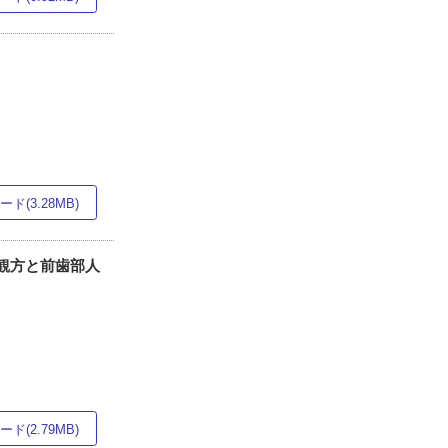
ド(3.28MB)
列の観方と前歯部人
ド(2.79MB)