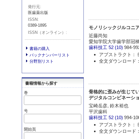
発行元
医歯薬出版
ISSN
0389-1895
モノリシックジルコニアクラウ
ISSN（オンライン）
近藤尚知
愛知学院大学歯学部冠
歯科技工
52 (10)
984-99
書籍の購入
アブストラクト： 
バックナンバーリスト
全文ダウンロード： 
分野別リスト
書籍情報から探す
骨格的に歪みが生じてい
巻
デジタルコンビネーショ
宝崎岳彦, 鈴木裕也
号
平沢歯科
歯科技工
52 (10)
994-10
アブストラクト： 
開始頁
全文ダウンロード： 