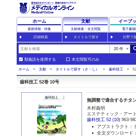
ホーム
文献
イーブ
最新情報・特集
文献検索・全文閲覧
電子書籍
詳細検索
タイトルで探す
分野で
sea
類義語を使用する
本文閲覧可のみ
ホーム
文献
タイトルで探す（さ・し）
歯科技工
5
歯科技工 52巻 10号
無調整で適合するチタン
木村義明
エステティック・アー
歯科技工
52 (10)
963-98
アブストラクト： 
全文ダウンロード： 