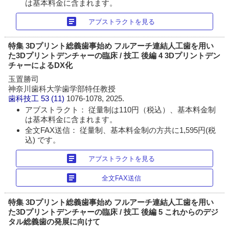
は基本料金に含まれます。
article
アブストラクトを見る
特集 3Dプリント総義歯事始め フルアーチ連結人工歯を用い
た3Dプリントデンチャーの臨床 / 技工 後編 4 3Dプリントデン
チャーによるDX化
玉置勝司
神奈川歯科大学歯学部特任教授
歯科技工
53 (11)
1076-1078, 2025.
アブストラクト： 従量制は110円（税込）、基本料金制
は基本料金に含まれます。
全文FAX送信： 従量制、基本料金制の方共に1,595円(税
込) です。
article
アブストラクトを見る
article
全文FAX送信
特集 3Dプリント総義歯事始め フルアーチ連結人工歯を用い
た3Dプリントデンチャーの臨床 / 技工 後編 5 これからのデジ
タル総義歯の発展に向けて