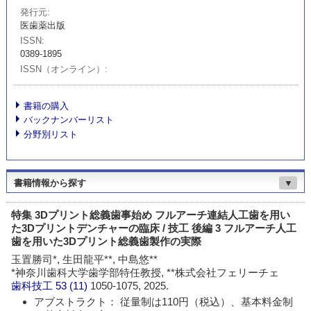
発行元
医歯薬出版
ISSN
0389-1895
ISSN（オンライン）
書籍の購入
バックナンバーリスト
分野別リスト
書籍情報から探す
▼
特集 3Dプリント総義歯事始め フルアーチ連結人工歯を用い
た3Dプリントデンチャーの臨床 / 技工 後編 3 フルアーチ人工
歯を用いた3Dプリント総義歯製作の実際
玉置勝司*, 生田龍平**, 中島悠**
*神奈川歯科大学歯学部特任教授, **株式会社フェリーチェ
歯科技工
53 (11)
1050-1075, 2025.
アブストラクト： 従量制は110円（税込）、基本料金制