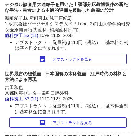
デジタル診査用大連結子を用いた上顎部分床義歯製作の新た
な手法 - 患者による主観的評価を反映した義歯の設計
新町愛子1), 新町豊1), 兒玉直紀2)
1)株式会社パーソナルシステム S.B.Labo, 2)岡山大学学術研究
院医療開発領域 歯科 (補綴歯科部門)
歯科技工
53 (11)
1098-1108, 2025.
アブストラクト： 従量制は110円（税込）、基本料金制
は基本料金に含まれます。
article
アブストラクトを見る
世界最古の総義歯 : 日本固有の木床義歯 - 江戸時代の材料と
方法による再現
吉田和也
京都医療センター歯科口腔外科
歯科技工
53 (11)
1110-1127, 2025.
アブストラクト： 従量制は110円（税込）、基本料金制
は基本料金に含まれます。
article
アブストラクトを見る