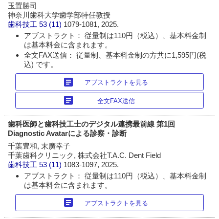
玉置勝司
神奈川歯科大学歯学部特任教授
歯科技工
53 (11)
1079-1081, 2025.
アブストラクト： 従量制は110円（税込）、基本料金制
は基本料金に含まれます。
全文FAX送信： 従量制、基本料金制の方共に1,595円(税
込) です。
article
アブストラクトを見る
article
全文FAX送信
歯科医師と歯科技工士のデジタル連携最前線 第1回
Diagnostic Avatarによる診察・診断
千葉豊和, 末廣幸子
千葉歯科クリニック, 株式会社T.A.C. Dent Field
歯科技工
53 (11)
1083-1097, 2025.
アブストラクト： 従量制は110円（税込）、基本料金制
は基本料金に含まれます。
article
アブストラクトを見る