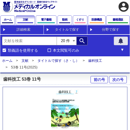
account_circle
ホーム
文献
電子書籍
動画
くすり
医療機器
書籍通販
詳細検索
タイトルで探す
分野で探す
search
notifications
類義語を使用する
本文閲覧可のみ
ホーム
文献
タイトルで探す（さ・し）
歯科技工
53巻 11号(2025)
歯科技工 53巻 11号
前の号
次の号