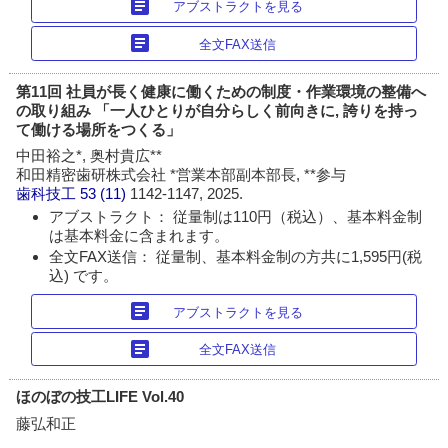
article
アブストラクトを見る
article
全文FAX送信
第11回 社員が長く健康に働くための制度・作業環境の整備へ
の取り組み 「一人ひとりが自分らしく前向きに, 誇りを持っ
て働ける場所をつくる」
中田裕之*, 奥村貴広**
和田精密歯研株式会社 *営業本部副本部長, **参与
歯科技工
53 (11)
1142-1147, 2025.
アブストラクト： 従量制は110円（税込）、基本料金制
は基本料金に含まれます。
全文FAX送信： 従量制、基本料金制の方共に1,595円(税
込) です。
article
アブストラクトを見る
article
全文FAX送信
ほのぼの技工LIFE Vol.40
藤弘和正