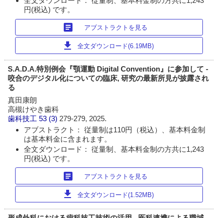
全文ダウンロード： 従量制、基本料金制の方共に1,243
円(税込) です。
article
アブストラクトを見る
download
全文ダウンロード(6.19MB)
S.A.D.A.特別例会『顎運動 Digital Convention』に参加して -
咬合のデジタル化についての臨床, 研究の最新所見が披露され
る
真田康朗
高槻けやき歯科
歯科技工
53 (3)
279-279, 2025.
アブストラクト： 従量制は110円（税込）、基本料金制
は基本料金に含まれます。
全文ダウンロード： 従量制、基本料金制の方共に1,243
円(税込) です。
article
アブストラクトを見る
download
全文ダウンロード(1.52MB)
形成外科における歯科技工技術の活用 - 医科連携による職域