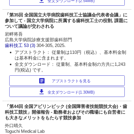
download
全文ダウンロード(2.54MB)
「第35回 全国国立大学病院歯科技工士協議会代表者会議」に
参加して - 国立大学病院に所属する歯科技工士の役割, 課題に
ついて議論が交わされる
岩畔将吾
広島大学病院診療支援部歯科部門
歯科技工
53 (3)
304-305, 2025.
アブストラクト： 従量制は110円（税込）、基本料金制
は基本料金に含まれます。
全文ダウンロード： 従量制、基本料金制の方共に1,243
円(税込) です。
article
アブストラクトを見る
download
全文ダウンロード(1.30MB)
「第44回 全国アビリンピック (全国障害者技能競技大会)・歯
科技工競技」開催報告 - 勤務者およびその職場にも自営者に
も大きなメリットをもたらす競技参加
外口晴久
Toguchi Medical Lab