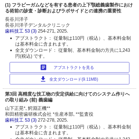
(1) フラビーガムなどを有する患者の上下顎総義歯製作におけ
る術前の診査・診断およびラボサイドとの連携の重要性
長谷川洋子
長谷川洋子デンタルクリニック
歯科技工
53 (3)
254-271, 2025.
アブストラクト： 従量制は110円（税込）、基本料金制
は基本料金に含まれます。
全文ダウンロード： 従量制、基本料金制の方共に1,243
円(税込) です。
article
アブストラクトを見る
download
全文ダウンロード(9.11MB)
第3回 高精度な技工物の安定供給に向けてのシステム作りへ
の取り組み (前) 義歯編
山下正晃*, 鰐淵正機**
和田精密歯研株式会社 *生産本部, **監査役
歯科技工
53 (3)
272-278, 2025.
アブストラクト： 従量制は110円（税込）、基本料金制
は基本料金に含まれます。