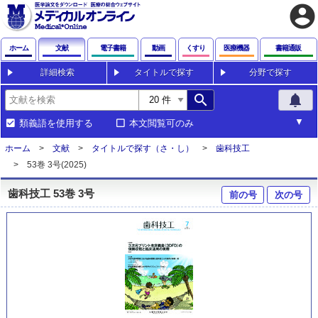
account_circle
ホーム
文献
電子書籍
動画
くすり
医療機器
書籍通販
詳細検索
タイトルで探す
分野で探す
search
notifications
類義語を使用する
本文閲覧可のみ
ホーム
文献
タイトルで探す（さ・し）
歯科技工
53巻 3号(2025)
歯科技工 53巻 3号
前の号
次の号