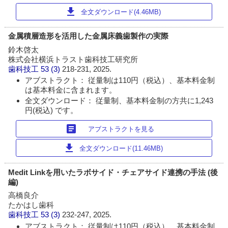
download
全文ダウンロード(4.46MB)
金属積層造形を活用した金属床義歯製作の実際
鈴木啓太
株式会社横浜トラスト歯科技工研究所
歯科技工
53 (3)
218-231, 2025.
アブストラクト： 従量制は110円（税込）、基本料金制
は基本料金に含まれます。
全文ダウンロード： 従量制、基本料金制の方共に1,243
円(税込) です。
article
アブストラクトを見る
download
全文ダウンロード(11.46MB)
Medit Linkを用いたラボサイド・チェアサイド連携の手法 (後
編)
高橋良介
たかはし歯科
歯科技工
53 (3)
232-247, 2025.
アブストラクト： 従量制は110円（税込）、基本料金制