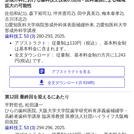
拡大の可能性
佐伯和紀1), 森下裕司1), 坪井憲司2), 田中真美2), 梅本泰孝2),
古川洋志2)
1)愛知医科大学病院形成外科体表面補綴外来, 2)愛知医科大学
形成外科学講座
歯科技工
53 (3)
280-293, 2025.
アブストラクト： 従量制は110円（税込）、基本料金制
は基本料金に含まれます。
全文ダウンロード： 従量制、基本料金制の方共に1,243
円(税込) です。
article
アブストラクトを見る
download
全文ダウンロード(5.91MB)
第12回 最終回を迎えるにあたり
平野哲也, 松田謙一
ひらの歯科医院, 大阪大学大学院歯学研究科有床義歯補綴学・
高齢者歯科学講座 臨床准教授 医療法人社団ハイライフ大阪梅
田医院
歯科技工
53 (3)
294-296, 2025.