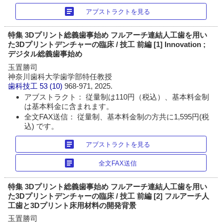
article
アブストラクトを見る
特集 3Dプリント総義歯事始め フルアーチ連結人工歯を用い
た3Dプリントデンチャーの臨床 / 技工 前編 [1] Innovation ;
デジタル総義歯事始め
玉置勝司
神奈川歯科大学歯学部特任教授
歯科技工
53 (10)
968-971, 2025.
アブストラクト： 従量制は110円（税込）、基本料金制
は基本料金に含まれます。
全文FAX送信： 従量制、基本料金制の方共に1,595円(税
込) です。
article
アブストラクトを見る
article
全文FAX送信
特集 3Dプリント総義歯事始め フルアーチ連結人工歯を用い
た3Dプリントデンチャーの臨床 / 技工 前編 [2] フルアーチ人
工歯と3Dプリント床用材料の開発背景
玉置勝司