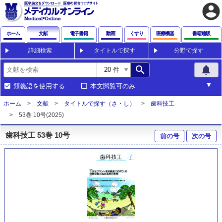
account_circle
ホーム
文献
電子書籍
動画
くすり
医療機器
書籍通販
詳細検索
タイトルで探す
分野で探す
search
notifications
類義語を使用する
本文閲覧可のみ
ホーム
文献
タイトルで探す（さ・し）
歯科技工
53巻 10号(2025)
歯科技工 53巻 10号
前の号
次の号