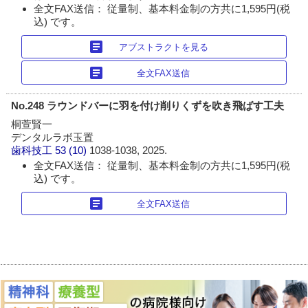
全文FAX送信： 従量制、基本料金制の方共に1,595円(税
込) です。
article
アブストラクトを見る
article
全文FAX送信
No.248 ラウンドバーに羽を付け削りくずを吹き飛ばす工夫
桐萱賢一
デンタルラボ玉置
歯科技工
53 (10)
1038-1038, 2025.
全文FAX送信： 従量制、基本料金制の方共に1,595円(税
込) です。
article
全文FAX送信