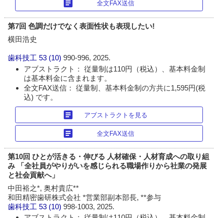
article
全文FAX送信
第7回 色調だけでなく表面性状も表現したい!
横田浩史
歯科技工
53 (10)
990-996, 2025.
アブストラクト： 従量制は110円（税込）、基本料金制
は基本料金に含まれます。
全文FAX送信： 従量制、基本料金制の方共に1,595円(税
込) です。
article
アブストラクトを見る
article
全文FAX送信
第10回 ひとが活きる・伸びる 人材確保・人材育成への取り組
み 「全社員がやりがいを感じられる職場作りから社業の発展
と社会貢献へ」
中田裕之*, 奥村貴広**
和田精密歯研株式会社 *営業部副本部長, **参与
歯科技工
53 (10)
998-1003, 2025.
アブストラクト： 従量制は110円（税込）、基本料金制