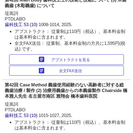
義歯 (木彫義歯) について
堤嵩詞
PTDLABO
歯科技工
53 (10)
1008-1014, 2025.
アブストラクト： 従量制は110円（税込）、基本料金制
は基本料金に含まれます。
全文FAX送信： 従量制、基本料金制の方共に1,595円(税
込) です。
article
アブストラクトを見る
article
全文FAX送信
第42回 Case Method 義歯使用経験のない高齢者に対する総
義歯治療 / 製作 (2) 治療用義歯からの本義歯製作 Chairside 橋
本雅人先生 名古屋市南区 雅翔会 橋本歯科医院
堤嵩詞
PTDLABO
歯科技工
53 (10)
1015-1027, 2025.
アブストラクト： 従量制は110円（税込）、基本料金制
は基本料金に含まれます。